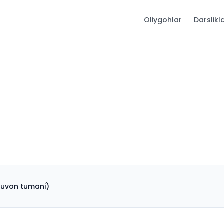
Oliygohlar
Darslikl
duvon tumani)