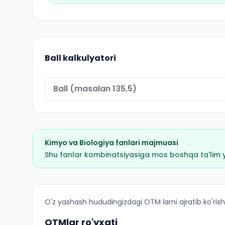
Ball kalkulyatori
Kimyo
va
Biologiya
fanlari majmuasi
Shu fanlar kombinatsiyasiga mos boshqa ta'lim yo'
Fundamental tibbiyot (Gʻijduvon tumani): OTM l
O'z yashash hududingizdagi OTM larni ajratib ko'rish
OTMlar ro'yxati