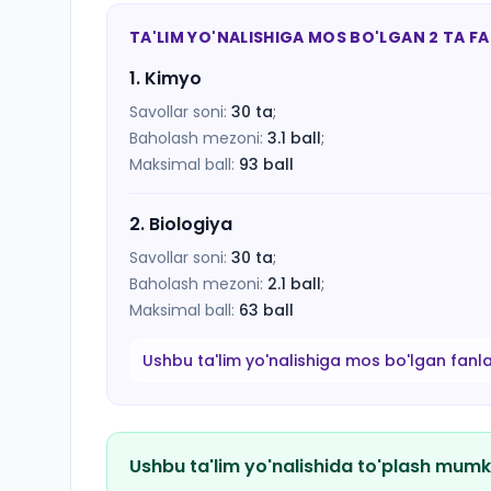
TA'LIM YO'NALISHIGA MOS BO'LGAN 2 TA F
1
.
Kimyo
Savollar soni:
30
ta
;
Baholash mezoni:
3.1
ball
;
Maksimal ball:
93
ball
2
.
Biologiya
Savollar soni:
30
ta
;
Baholash mezoni:
2.1
ball
;
Maksimal ball:
63
ball
Ushbu ta'lim yo'nalishiga mos bo'lgan fanl
Ushbu ta'lim yo'nalishida to'plash mumk