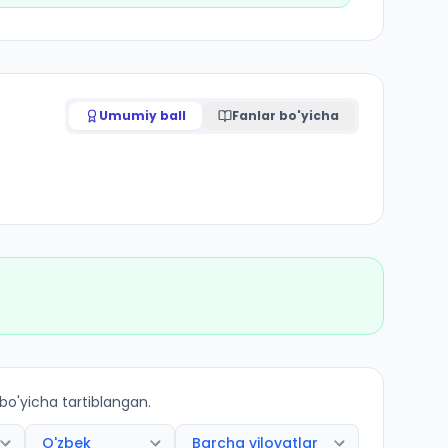
Umumiy ball
Fanlar bo'yicha
 bo'yicha tartiblangan.