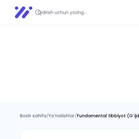
Infoedu
Ta&#039;lim xabarlari va yangiliklari
Bosh sahifa
/
Yo'nalishlar
/
Fundamental tibbiyot (Gʻij