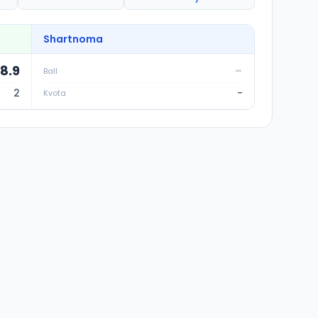
Shartnoma
38.9
-
Ball
2
-
Kvota