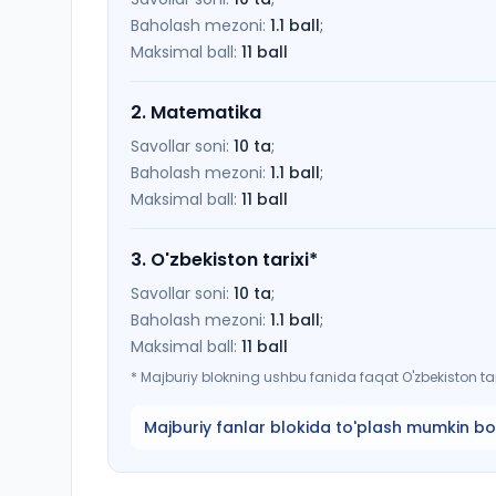
Baholash mezoni:
1.1
ball
;
Maksimal ball:
11
ball
2
.
Matematika
Savollar soni:
10
ta
;
Baholash mezoni:
1.1
ball
;
Maksimal ball:
11
ball
3
.
O'zbekiston tarixi
*
Savollar soni:
10
ta
;
Baholash mezoni:
1.1
ball
;
Maksimal ball:
11
ball
*
Majburiy blokning ushbu fanida faqat O'zbekiston tari
Majburiy fanlar blokida to'plash mumkin bo