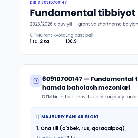
DIRID
60910700147
Fundamental tibbiyot (
2025
/
2026
o'quv yili — grant va shartnoma bo'yicha 
OTM
Grant kvota
Eng past ball
1
ta
2
ta
138.9
60910700147
—
Fundamental t
hamda baholash mezonlari
DTM kirish test sinovi tuzilishi: majburiy fanl
MAJBURIY FANLAR BLOKI
1
.
Ona tili (o'zbek, rus, qoraqalpoq)
Savollar soni:
10
ta
;