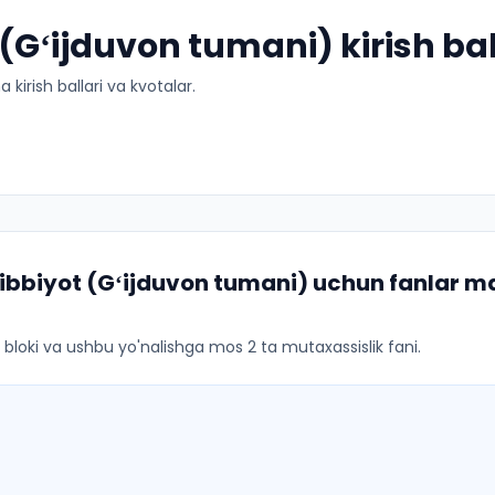
Gʻijduvon tumani) kirish bal
kirish ballari va kvotalar.
ibbiyot (Gʻijduvon tumani)
uchun fanlar maj
ar bloki va ushbu yo'nalishga mos 2 ta mutaxassislik fani.