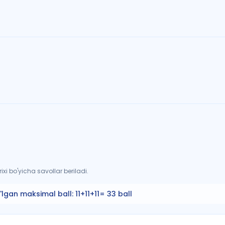
xi bo'yicha savollar beriladi.
'lgan maksimal ball:
11+11+11= 33 ball