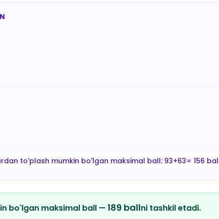
AN
ardan to'plash mumkin bo'lgan maksimal ball:
93+63= 156 bal
189
ball
in bo'lgan maksimal ball —
ni tashkil etadi.