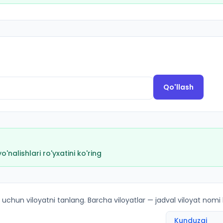
Qo'llash
nalishlari ro'yxatini ko'ring
ar bo'yicha kirish ballari va kvotalar
 uchun viloyatni tanlang. Barcha viloyatlar — jadval viloyat nomi