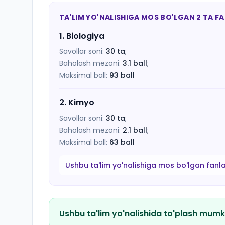
TA'LIM YO'NALISHIGA MOS BO'LGAN 2 TA F
1
.
Biologiya
Savollar soni:
30
ta
;
Baholash mezoni:
3.1
ball
;
Maksimal ball:
93
ball
2
.
Kimyo
Savollar soni:
30
ta
;
Baholash mezoni:
2.1
ball
;
Maksimal ball:
63
ball
Ushbu ta'lim yo'nalishiga mos bo'lgan fanl
Ushbu ta'lim yo'nalishida to'plash mumk