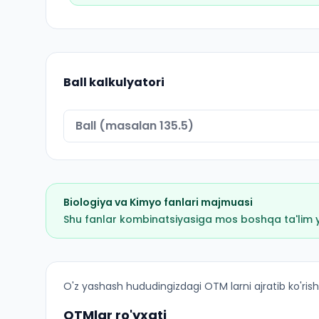
Ball kalkulyatori
Biologiya
va
Kimyo
fanlari majmuasi
Shu fanlar kombinatsiyasiga mos boshqa ta'lim yo'
Pediatriya ishi (Mirishkor tumani): OTM lar bo'y
O'z yashash hududingizdagi OTM larni ajratib ko'rish
OTMlar ro'yxati