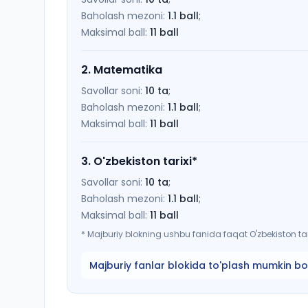
Baholash mezoni:
1.1
ball
;
Maksimal ball:
11
ball
2
.
Matematika
Savollar soni:
10
ta
;
Baholash mezoni:
1.1
ball
;
Maksimal ball:
11
ball
3
.
O'zbekiston tarixi
*
Savollar soni:
10
ta
;
Baholash mezoni:
1.1
ball
;
Maksimal ball:
11
ball
*
Majburiy blokning ushbu fanida faqat O'zbekiston tari
Majburiy fanlar blokida to'plash mumkin bo