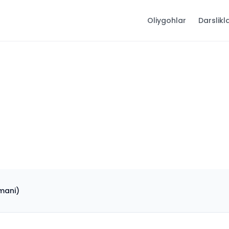
Oliygohlar
Darslikl
umani)