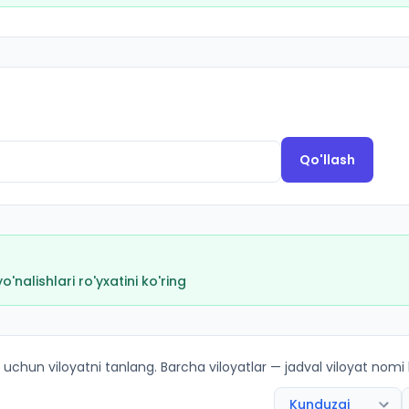
Qo'llash
nalishlari ro'yxatini ko'ring
icha kirish ballari va kvotalar
 uchun viloyatni tanlang. Barcha viloyatlar — jadval viloyat nomi