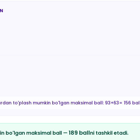
AN
ardan to'plash mumkin bo'lgan maksimal ball:
93+63= 156 bal
189
ball
in bo'lgan maksimal ball —
ni tashkil etadi.