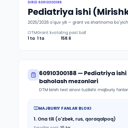
DIRID
60910300188
Pediatriya ishi (Mirish
2025
/
2026
o'quv yili — grant va shartnoma bo'yicha 
OTM
Grant kvota
Eng past ball
1
ta
1
ta
158.6
60910300188
—
Pediatriya ish
baholash mezonlari
DTM kirish test sinovi tuzilishi: majburiy fanl
MAJBURIY FANLAR BLOKI
1
.
Ona tili (o'zbek, rus, qoraqalpoq)
Savollar soni:
10
ta
;