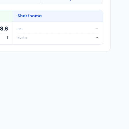
Shartnoma
8.6
-
Ball
1
-
Kvota