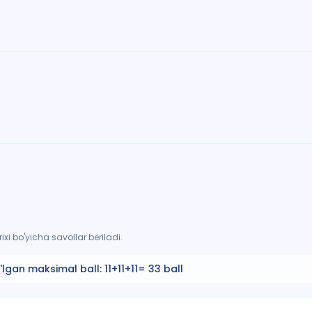
xi bo'yicha savollar beriladi.
'lgan maksimal ball:
11+11+11= 33 ball