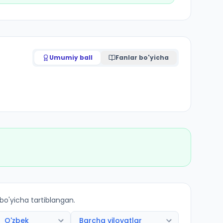
Umumiy ball
Fanlar bo'yicha
 bo'yicha tartiblangan.