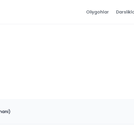
Oliygohlar
Darslikl
mani)