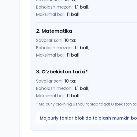
Baholash mezoni:
1.1
ball
;
Maksimal ball:
11
ball
2
.
Matematika
Savollar soni:
10
ta
;
Baholash mezoni:
1.1
ball
;
Maksimal ball:
11
ball
3
.
O'zbekiston tarixi
*
Savollar soni:
10
ta
;
Baholash mezoni:
1.1
ball
;
Maksimal ball:
11
ball
*
Majburiy blokning ushbu fanida faqat O'zbekiston tari
Majburiy fanlar blokida to'plash mumkin bo