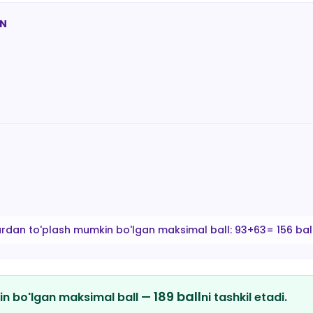
AN
ardan to'plash mumkin bo'lgan maksimal ball:
93+63= 156 bal
189
ball
in bo'lgan maksimal ball —
ni tashkil etadi.