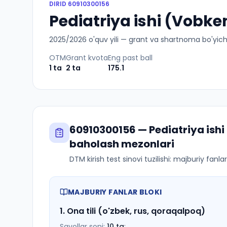
DIRID
60910300156
Pediatriya ishi (Vobke
2025
/
2026
o'quv yili — grant va shartnoma bo'yicha 
OTM
Grant kvota
Eng past ball
1
ta
2
ta
175.1
60910300156
—
Pediatriya ish
baholash mezonlari
DTM kirish test sinovi tuzilishi: majburiy fanl
MAJBURIY FANLAR BLOKI
1
.
Ona tili (o'zbek, rus, qoraqalpoq)
Savollar soni:
10
ta
;