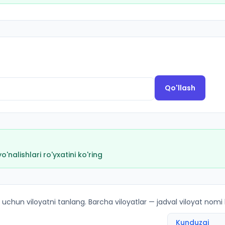
Qo'llash
nalishlari ro'yxatini ko'ring
cha kirish ballari va kvotalar
 uchun viloyatni tanlang. Barcha viloyatlar — jadval viloyat nomi