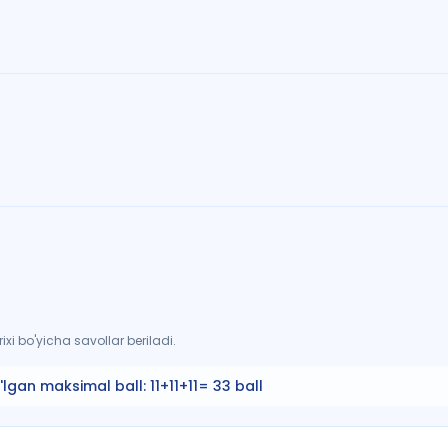
xi bo'yicha savollar beriladi.
'lgan maksimal ball:
11+11+11= 33 ball