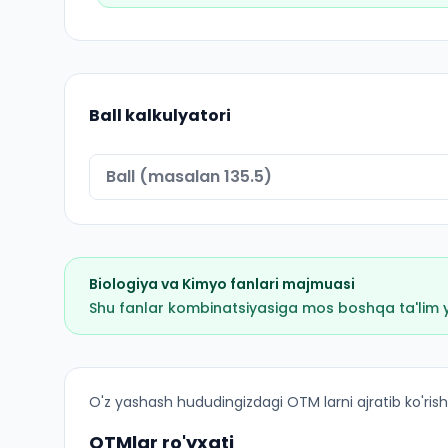
Ball kalkulyatori
Biologiya
va
Kimyo
fanlari majmuasi
Shu fanlar kombinatsiyasiga mos boshqa ta'lim yo'
Pediatriya ishi (Vobkent tumani): OTM lar bo'yi
O'z yashash hududingizdagi OTM larni ajratib ko'rish
OTMlar ro'yxati