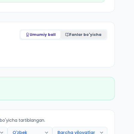
Umumiy ball
Fanlar bo'yicha
 bo'yicha tartiblangan.