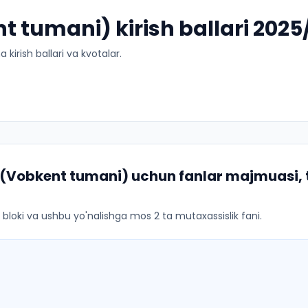
nt tumani) kirish ballari 202
kirish ballari va kvotalar.
i (Vobkent tumani)
uchun fanlar majmuasi, t
ar bloki va ushbu yo'nalishga mos 2 ta mutaxassislik fani.