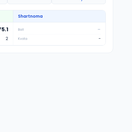
Shartnoma
75.1
-
Ball
2
-
Kvota