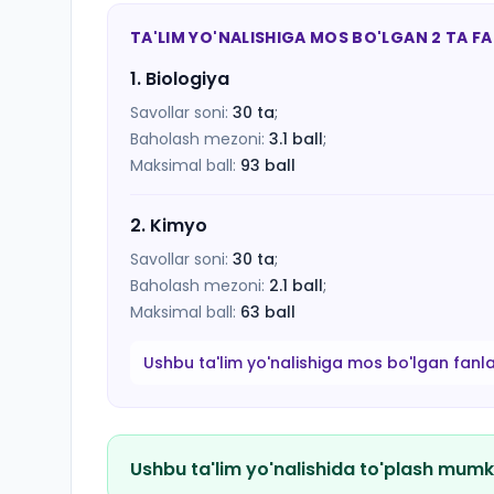
TA'LIM YO'NALISHIGA MOS BO'LGAN 2 TA F
1
.
Biologiya
Savollar soni:
30
ta
;
Baholash mezoni:
3.1
ball
;
Maksimal ball:
93
ball
2
.
Kimyo
Savollar soni:
30
ta
;
Baholash mezoni:
2.1
ball
;
Maksimal ball:
63
ball
Ushbu ta'lim yo'nalishiga mos bo'lgan fanl
Ushbu ta'lim yo'nalishida to'plash mumk