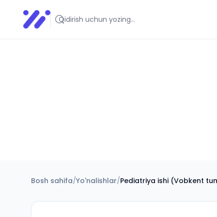
Infoedu
Ta&#039;lim xabarlari va yangiliklari
Bosh sahifa
/
Yo'nalishlar
/
Pediatriya ishi (Vobkent tu