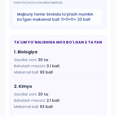
tarixi bo'yicha savollar beriladi.
Majburiy fanlar blokida to'plash mumkin
bo'lgan maksimal ball:
11+11+11= 33 ball
TA'LIM YO'NALISHIGA MOS BO'LGAN 2 TA FAN
1
.
Biologiya
Savollar soni:
30
ta
;
Baholash mezoni:
3.1
ball
;
Maksimal ball:
93
ball
2
.
Kimyo
Savollar soni:
30
ta
;
Baholash mezoni:
2.1
ball
;
Maksimal ball:
63
ball