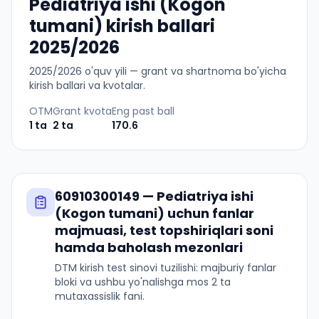
Pediatriya ishi (Kogon
tumani) kirish ballari
2025/2026
2025
/
2026
o'quv yili — grant va shartnoma bo'yicha
kirish ballari va kvotalar.
OTM
Grant kvota
Eng past ball
1
ta
2
ta
170.6
60910300149
—
Pediatriya ishi
(Kogon tumani)
uchun fanlar
majmuasi, test topshiriqlari soni
hamda baholash mezonlari
DTM kirish test sinovi tuzilishi: majburiy fanlar
bloki va ushbu yo'nalishga mos 2 ta
mutaxassislik fani.