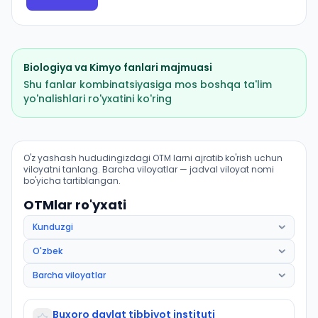
Biologiya
va
Kimyo
fanlari majmuasi
Shu fanlar kombinatsiyasiga mos boshqa ta'lim
yo'nalishlari ro'yxatini ko'ring
Pediatriya ishi (Kogon tumani): OTM lar bo'yicha kirish
O'z yashash hududingizdagi OTM larni ajratib ko'rish uchun
viloyatni tanlang. Barcha viloyatlar — jadval viloyat nomi
bo'yicha tartiblangan.
OTMlar ro'yxati
Buxoro davlat tibbiyot instituti