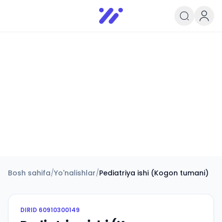
Infoedu
Ta&#039;lim xabarlari va yangili
Bosh sahifa
/
Yo'nalishlar
/
Pediatriya ishi (Kogon tumani)
DIRID
60910300149