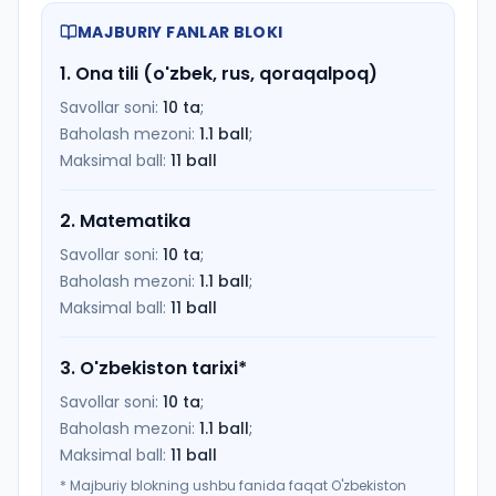
MAJBURIY FANLAR BLOKI
1
.
Ona tili (o'zbek, rus, qoraqalpoq)
Savollar soni:
10
ta
;
Baholash mezoni:
1.1
ball
;
Maksimal ball:
11
ball
2
.
Matematika
Savollar soni:
10
ta
;
Baholash mezoni:
1.1
ball
;
Maksimal ball:
11
ball
3
.
O'zbekiston tarixi
*
Savollar soni:
10
ta
;
Baholash mezoni:
1.1
ball
;
Maksimal ball:
11
ball
*
Majburiy blokning ushbu fanida faqat O'zbekiston