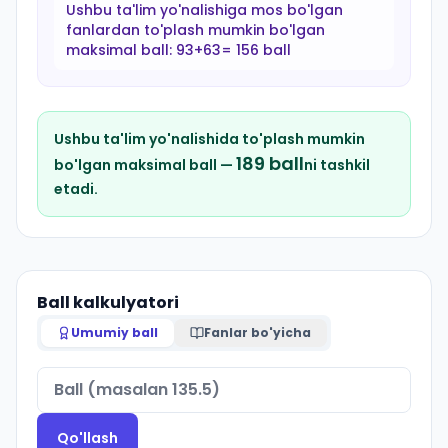
Ushbu ta'lim yo'nalishiga mos bo'lgan
fanlardan to'plash mumkin bo'lgan
maksimal ball:
93+63= 156 ball
Ushbu ta'lim yo'nalishida to'plash mumkin
189
ball
bo'lgan maksimal ball —
ni tashkil
etadi.
Ball kalkulyatori
Umumiy ball
Fanlar bo'yicha
Qo'llash