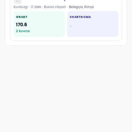
Kunduzgi
•
O`zbek
•
Buxoro viloyati
•
Biologiya, Kimyo
GRANT
SHARTNOMA
170.6
—
2
kvota