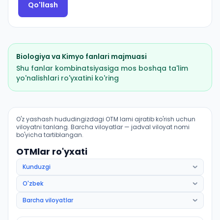
Qo'llash
Biologiya
va
Kimyo
fanlari majmuasi
Shu fanlar kombinatsiyasiga mos boshqa ta'lim
yo'nalishlari ro'yxatini ko'ring
Davolash ishi (Karmana tumani): OTM lar bo'yicha kiri
O'z yashash hududingizdagi OTM larni ajratib ko'rish uchun
viloyatni tanlang. Barcha viloyatlar — jadval viloyat nomi
bo'yicha tartiblangan.
OTMlar ro'yxati