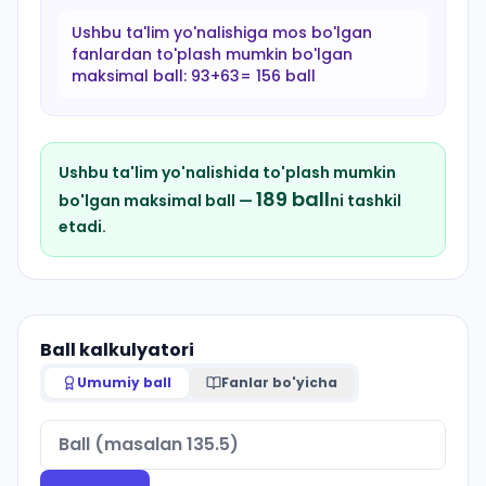
Ushbu ta'lim yo'nalishiga mos bo'lgan
fanlardan to'plash mumkin bo'lgan
maksimal ball:
93+63= 156 ball
Ushbu ta'lim yo'nalishida to'plash mumkin
189
ball
bo'lgan maksimal ball —
ni tashkil
etadi.
Ball kalkulyatori
Umumiy ball
Fanlar bo'yicha