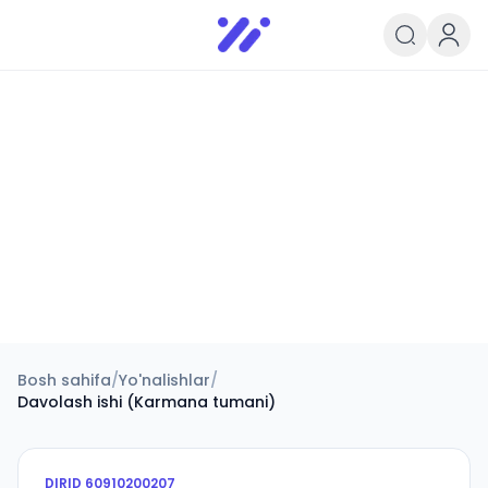
Infoedu
Ta&#039;lim xabarlari va yangili
Bosh sahifa
/
Yo'nalishlar
/
Davolash ishi (Karmana tumani)
DIRID
60910200207