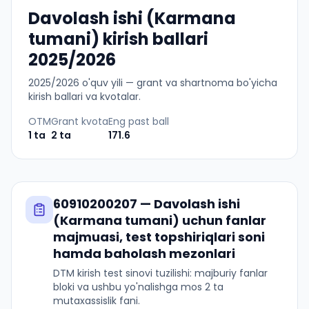
Davolash ishi (Karmana
tumani) kirish ballari
2025/2026
2025
/
2026
o'quv yili — grant va shartnoma bo'yicha
kirish ballari va kvotalar.
OTM
Grant kvota
Eng past ball
1
ta
2
ta
171.6
60910200207
—
Davolash ishi
(Karmana tumani)
uchun fanlar
majmuasi, test topshiriqlari soni
hamda baholash mezonlari
DTM kirish test sinovi tuzilishi: majburiy fanlar
bloki va ushbu yo'nalishga mos 2 ta
mutaxassislik fani.