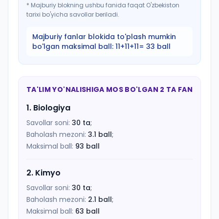
*
Majburiy blokning ushbu fanida faqat O'zbekiston
tarixi bo'yicha savollar beriladi.
Majburiy fanlar blokida to'plash mumkin
bo'lgan maksimal ball:
11+11+11= 33 ball
TA'LIM YO'NALISHIGA MOS BO'LGAN 2 TA FAN
1
.
Biologiya
Savollar soni:
30
ta
;
Baholash mezoni:
3.1
ball
;
Maksimal ball:
93
ball
2
.
Kimyo
Savollar soni:
30
ta
;
Baholash mezoni:
2.1
ball
;
Maksimal ball:
63
ball