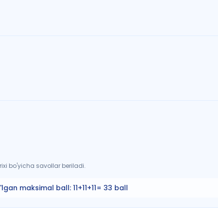
xi bo'yicha savollar beriladi.
'lgan maksimal ball:
11+11+11= 33 ball