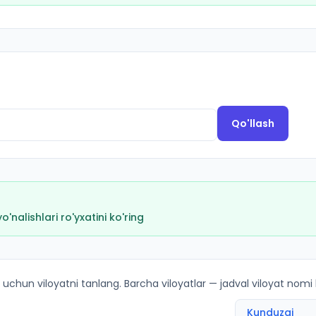
Qo'llash
nalishlari ro'yxatini ko'ring
kirish ballari va kvotalar
 uchun viloyatni tanlang. Barcha viloyatlar — jadval viloyat nomi