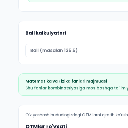
Ball kalkulyatori
Matematika
va
Fizika
fanlari majmuasi
Shu fanlar kombinatsiyasiga mos boshqa ta'lim yo'
Matematika (Peshku tumani): OTM lar bo'yicha 
O'z yashash hududingizdagi OTM larni ajratib ko'rish
OTMlar ro'yxati