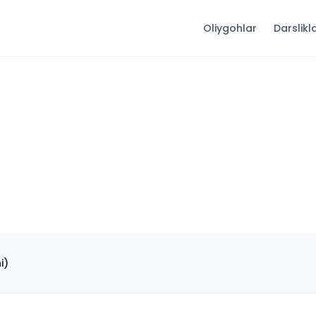
Oliygohlar
Darslikl
i)