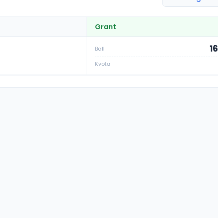
Grant
1
Ball
Kvota