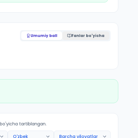
Umumiy ball
Fanlar bo'yicha
 bo'yicha tartiblangan.