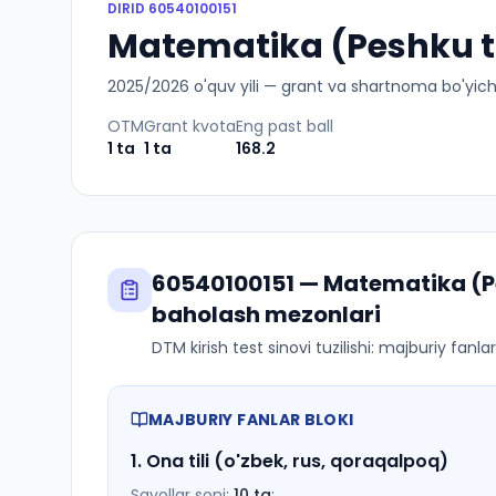
DIRID
60540100151
Matematika (Peshku tu
2025
/
2026
o'quv yili — grant va shartnoma bo'yicha 
OTM
Grant kvota
Eng past ball
1
ta
1
ta
168.2
60540100151
—
Matematika (P
baholash mezonlari
DTM kirish test sinovi tuzilishi: majburiy fanl
MAJBURIY FANLAR BLOKI
1
.
Ona tili (o'zbek, rus, qoraqalpoq)
Savollar soni:
10
ta
;