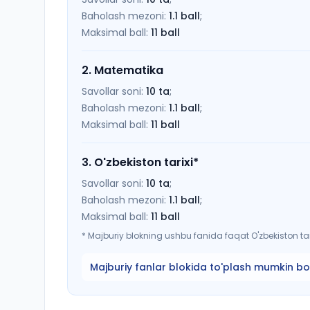
Baholash mezoni:
1.1
ball
;
Maksimal ball:
11
ball
2
.
Matematika
Savollar soni:
10
ta
;
Baholash mezoni:
1.1
ball
;
Maksimal ball:
11
ball
3
.
O'zbekiston tarixi
*
Savollar soni:
10
ta
;
Baholash mezoni:
1.1
ball
;
Maksimal ball:
11
ball
*
Majburiy blokning ushbu fanida faqat O'zbekiston tari
Majburiy fanlar blokida to'plash mumkin bo