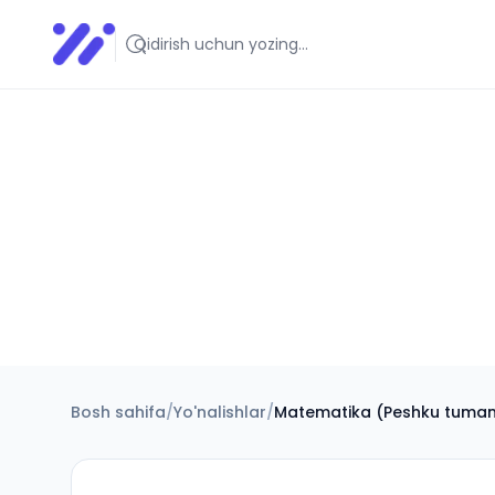
Infoedu
Ta&#039;lim xabarlari va yangiliklari
Bosh sahifa
/
Yo'nalishlar
/
Matematika (Peshku tuman