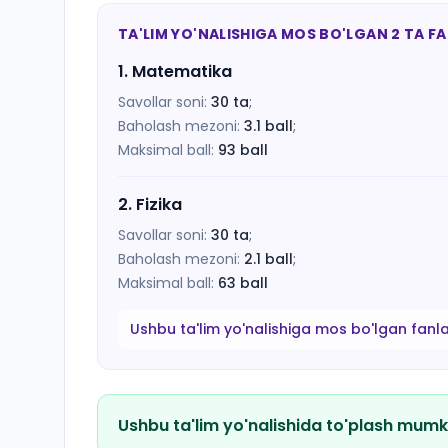
TA'LIM YO'NALISHIGA MOS BO'LGAN 2 TA F
1
.
Matematika
Savollar soni:
30
ta
;
Baholash mezoni:
3.1
ball
;
Maksimal ball:
93
ball
2
.
Fizika
Savollar soni:
30
ta
;
Baholash mezoni:
2.1
ball
;
Maksimal ball:
63
ball
Ushbu ta'lim yo'nalishiga mos bo'lgan fanl
Ushbu ta'lim yo'nalishida to'plash mumk