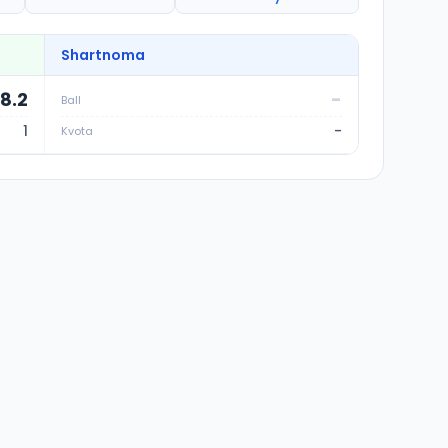
Shartnoma
68.2
-
Ball
1
-
Kvota