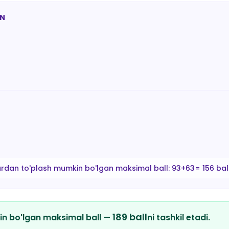
AN
ardan to'plash mumkin bo'lgan maksimal ball:
93+63= 156 bal
189
ball
in bo'lgan maksimal ball —
ni tashkil etadi.