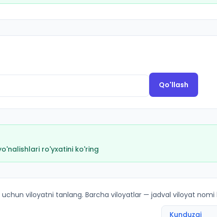
Qo'llash
nalishlari ro'yxatini ko'ring
 kirish ballari va kvotalar
 uchun viloyatni tanlang. Barcha viloyatlar — jadval viloyat nomi