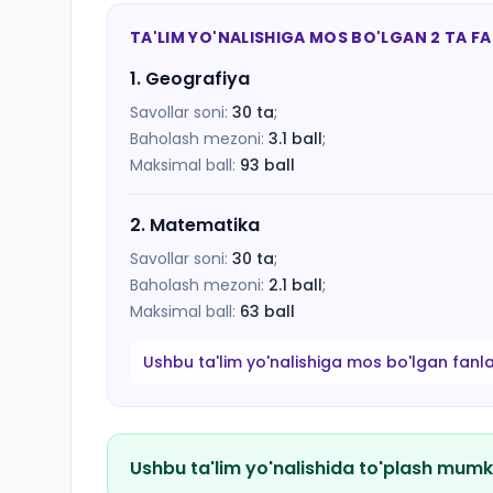
TA'LIM YO'NALISHIGA MOS BO'LGAN 2 TA F
1
.
Geografiya
Savollar soni:
30
ta
;
Baholash mezoni:
3.1
ball
;
Maksimal ball:
93
ball
2
.
Matematika
Savollar soni:
30
ta
;
Baholash mezoni:
2.1
ball
;
Maksimal ball:
63
ball
Ushbu ta'lim yo'nalishiga mos bo'lgan fanl
Ushbu ta'lim yo'nalishida to'plash mumk