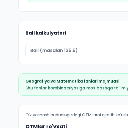
Ball kalkulyatori
Geografiya
va
Matematika
fanlari majmuasi
Shu fanlar kombinatsiyasiga mos boshqa ta'lim yo'
Geografiya (Fargʻona tumani): OTM lar bo'yicha
O'z yashash hududingizdagi OTM larni ajratib ko'rish
OTMlar ro'yxati