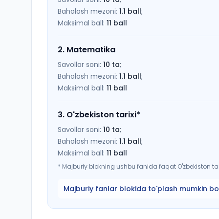
Baholash mezoni:
1.1
ball
;
Maksimal ball:
11
ball
2
.
Matematika
Savollar soni:
10
ta
;
Baholash mezoni:
1.1
ball
;
Maksimal ball:
11
ball
3
.
O'zbekiston tarixi
*
Savollar soni:
10
ta
;
Baholash mezoni:
1.1
ball
;
Maksimal ball:
11
ball
*
Majburiy blokning ushbu fanida faqat O'zbekiston tari
Majburiy fanlar blokida to'plash mumkin bo