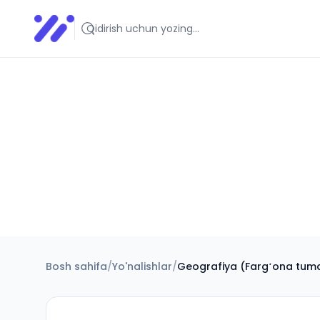
Infoedu
Ta&#039;lim xabarlari va yangiliklari
Bosh sahifa
/
Yo'nalishlar
/
Geografiya (Fargʻona tuma