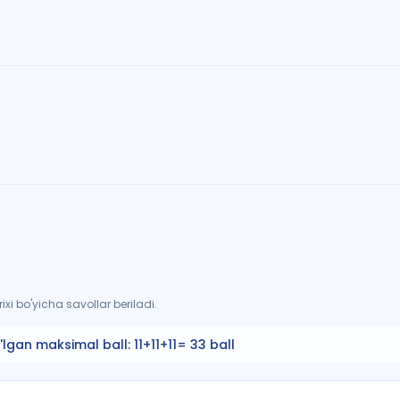
xi bo'yicha savollar beriladi.
'lgan maksimal ball:
11+11+11= 33 ball