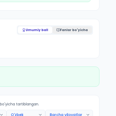
Umumiy ball
Fanlar bo'yicha
 bo'yicha tartiblangan.