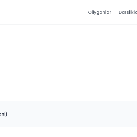
Oliygohlar
Darslikl
ni)