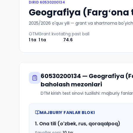
DIRID
60530200134
Geografiya (Fargʻona t
2025
/
2026
o'quv yili — grant va shartnoma bo'yicha 
OTM
Grant kvota
Eng past ball
1
ta
1
ta
74.6
60530200134
—
Geografiya (F
baholash mezonlari
DTM kirish test sinovi tuzilishi: majburiy fanl
MAJBURIY FANLAR BLOKI
1
.
Ona tili (o'zbek, rus, qoraqalpoq)
Savollar soni:
10
ta
;