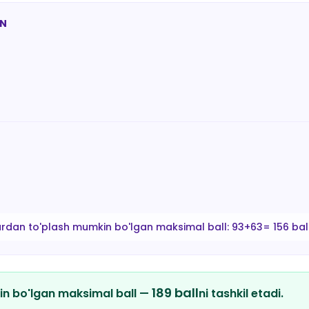
AN
ardan to'plash mumkin bo'lgan maksimal ball:
93+63= 156 bal
189
ball
in bo'lgan maksimal ball —
ni tashkil etadi.