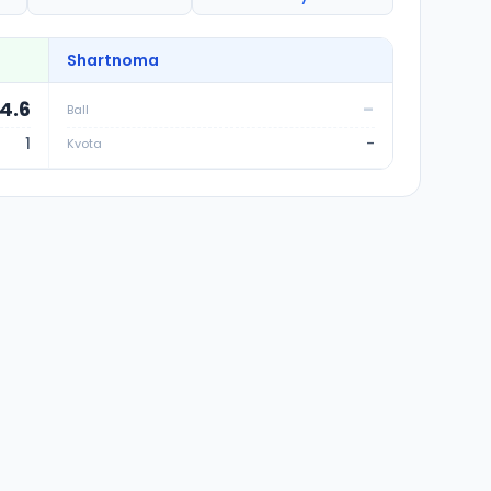
Shartnoma
4.6
-
Ball
1
-
Kvota