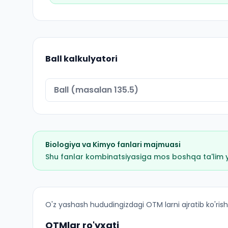
Ball kalkulyatori
Biologiya
va
Kimyo
fanlari majmuasi
Shu fanlar kombinatsiyasiga mos boshqa ta'lim yo'
Biologiya (Romitan tumani): OTM lar bo'yicha ki
O'z yashash hududingizdagi OTM larni ajratib ko'rish
OTMlar ro'yxati