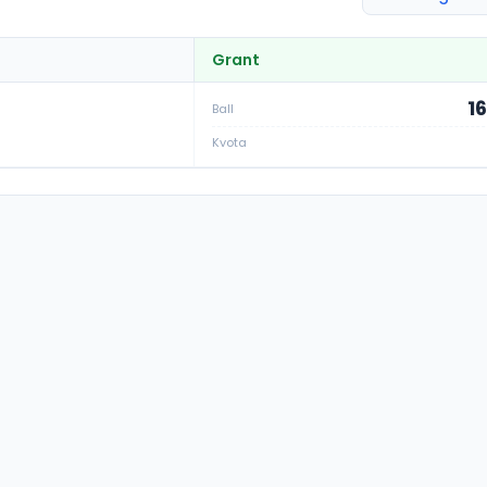
Grant
1
Ball
Kvota