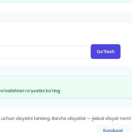
Qo'llash
nalishlari ro'yxatini ko'ring
rish ballari va kvotalar
 uchun viloyatni tanlang. Barcha viloyatlar — jadval viloyat nomi