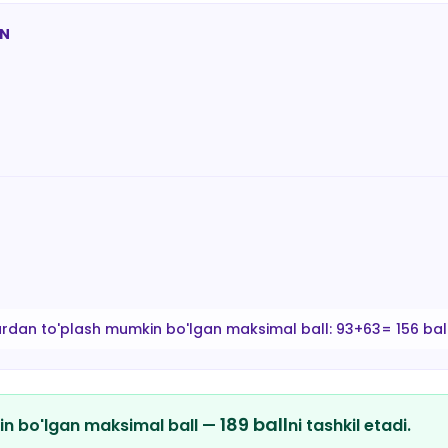
AN
ardan to'plash mumkin bo'lgan maksimal ball:
93+63= 156 bal
189
ball
in bo'lgan maksimal ball —
ni tashkil etadi.