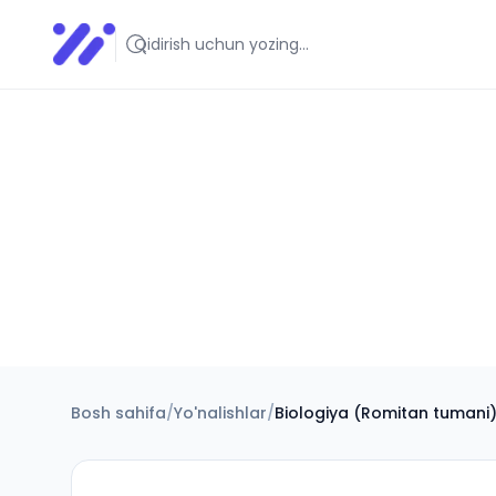
Infoedu
Ta&#039;lim xabarlari va yangiliklari
Bosh sahifa
/
Yo'nalishlar
/
Biologiya (Romitan tumani