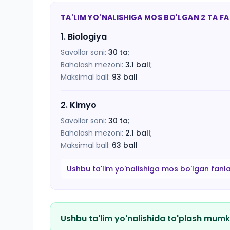
TA'LIM YO'NALISHIGA MOS BO'LGAN 2 TA F
1
.
Biologiya
Savollar soni:
30
ta
;
Baholash mezoni:
3.1
ball
;
Maksimal ball:
93
ball
2
.
Kimyo
Savollar soni:
30
ta
;
Baholash mezoni:
2.1
ball
;
Maksimal ball:
63
ball
Ushbu ta'lim yo'nalishiga mos bo'lgan fanl
Ushbu ta'lim yo'nalishida to'plash mumk