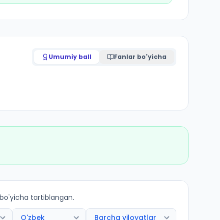
Umumiy ball
Fanlar bo'yicha
 bo'yicha tartiblangan.