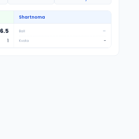
Shartnoma
66.5
-
Ball
1
-
Kvota