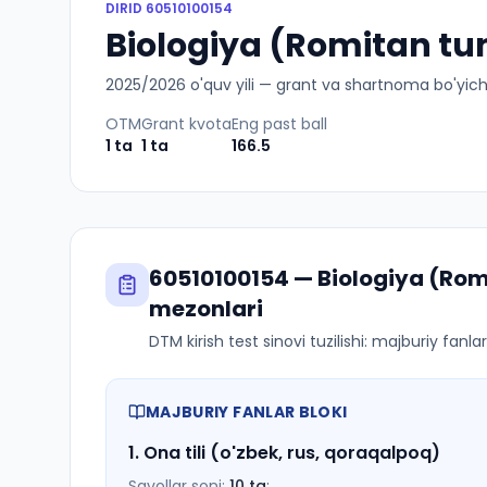
DIRID
60510100154
Biologiya (Romitan tum
2025
/
2026
o'quv yili — grant va shartnoma bo'yicha 
OTM
Grant kvota
Eng past ball
1
ta
1
ta
166.5
60510100154
—
Biologiya (Ro
mezonlari
DTM kirish test sinovi tuzilishi: majburiy fanl
MAJBURIY FANLAR BLOKI
1
.
Ona tili (o'zbek, rus, qoraqalpoq)
Savollar soni:
10
ta
;