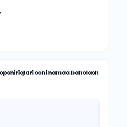
6
topshiriqlari soni hamda baholash