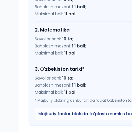
Baholash mezoni:
1.1
ball
;
Maksimal ball:
11
ball
2
.
Matematika
Savollar soni:
10
ta
;
Baholash mezoni:
1.1
ball
;
Maksimal ball:
11
ball
3
.
O'zbekiston tarixi
*
Savollar soni:
10
ta
;
Baholash mezoni:
1.1
ball
;
Maksimal ball:
11
ball
*
Majburiy blokning ushbu fanida faqat O'zbekiston tari
Majburiy fanlar blokida to'plash mumkin bo