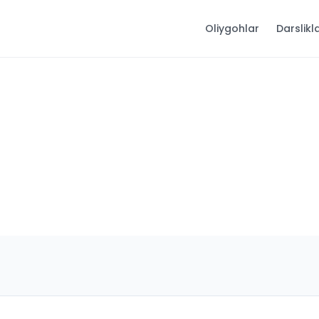
Oliygohlar
Darslikl
)