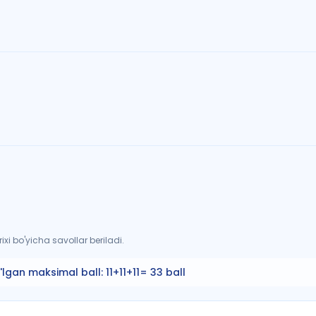
xi bo'yicha savollar beriladi.
'lgan maksimal ball:
11+11+11= 33 ball