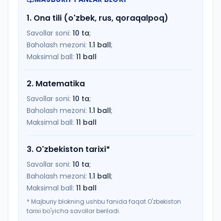
1
.
Ona tili (o'zbek, rus, qoraqalpoq)
Savollar soni:
10
ta
;
Baholash mezoni:
1.1
ball
;
Maksimal ball:
11
ball
2
.
Matematika
Savollar soni:
10
ta
;
Baholash mezoni:
1.1
ball
;
Maksimal ball:
11
ball
3
.
O'zbekiston tarixi
*
Savollar soni:
10
ta
;
Baholash mezoni:
1.1
ball
;
Maksimal ball:
11
ball
*
Majburiy blokning ushbu fanida faqat O'zbekiston
tarixi bo'yicha savollar beriladi.