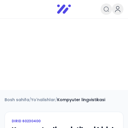
Infoedu
Ta&#039;lim xabarlari va yangili
Bosh sahifa
/
Yo'nalishlar
/
Kompyuter lingvistikasi
DIRID
60230400