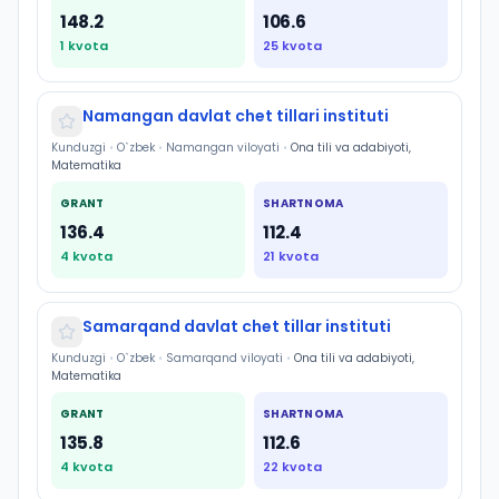
148.2
106.6
1
kvota
25
kvota
Namangan davlat chet tillari instituti
Kunduzgi
•
O`zbek
•
Namangan viloyati
•
Ona tili va adabiyoti,
Matematika
GRANT
SHARTNOMA
136.4
112.4
4
kvota
21
kvota
Samarqand davlat chet tillar instituti
Kunduzgi
•
O`zbek
•
Samarqand viloyati
•
Ona tili va adabiyoti,
Matematika
GRANT
SHARTNOMA
135.8
112.6
4
kvota
22
kvota