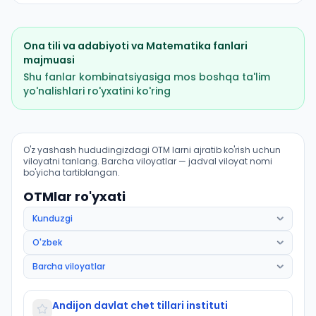
Ona tili va adabiyoti
va
Matematika
fanlari
majmuasi
Shu fanlar kombinatsiyasiga mos boshqa ta'lim
yo'nalishlari ro'yxatini ko'ring
Kompyuter lingvistikasi: OTM lar bo'yicha kirish ballar
O'z yashash hududingizdagi OTM larni ajratib ko'rish uchun
viloyatni tanlang. Barcha viloyatlar — jadval viloyat nomi
bo'yicha tartiblangan.
OTMlar ro'yxati
Andijon davlat chet tillari instituti