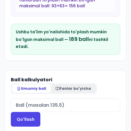
fanlardan to'plash mumkin bo'lgan
maksimal ball:
93+63= 156 ball
Ushbu ta'lim yo'nalishida to'plash mumkin
189
ball
bo'lgan maksimal ball —
ni tashkil
etadi.
Ball kalkulyatori
Umumiy ball
Fanlar bo'yicha
Qo'llash