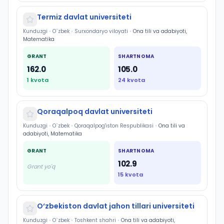
Termiz davlat universiteti
Kunduzgi
•
O`zbek
•
Surxondaryo viloyati
•
Ona tili va adabiyoti,
Matematika
GRANT
SHARTNOMA
162.0
105.0
1
kvota
24
kvota
Qoraqalpoq davlat universiteti
Kunduzgi
•
O`zbek
•
Qoraqalpog'iston Respublikasi
•
Ona tili va
adabiyoti, Matematika
GRANT
SHARTNOMA
102.9
Grant yo'q
15
kvota
O‘zbekiston davlat jahon tillari universiteti
Kunduzgi
•
O`zbek
•
Toshkent shahri
•
Ona tili va adabiyoti,