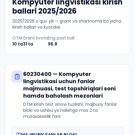
Kompyuter lingvistikasi kirish
ballari 2025/2026
2025
/
2026
o'quv yili — grant va shartnoma bo'yicha
kirish ballari va kvotalar.
OTM
Grant kvota
Eng past ball
10
ta
31
ta
96.8
60230400
—
Kompyuter
lingvistikasi
uchun fanlar
majmuasi, test topshiriqlari soni
hamda baholash mezonlari
DTM kirish test sinovi tuzilishi: majburiy fanlar
bloki va ushbu yo'nalishga mos 2 ta
mutaxassislik fani.
MAJBURIY FANLAR BLOKI