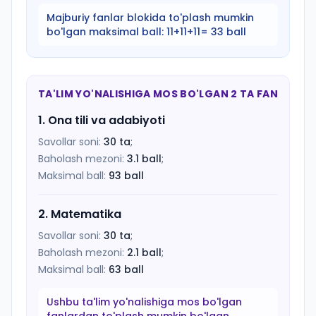
Majburiy fanlar blokida to'plash mumkin
bo'lgan maksimal ball:
11+11+11= 33 ball
TA'LIM YO'NALISHIGA MOS BO'LGAN 2 TA FAN
1
.
Ona tili va adabiyoti
Savollar soni:
30
ta
;
Baholash mezoni:
3.1
ball
;
Maksimal ball:
93
ball
2
.
Matematika
Savollar soni:
30
ta
;
Baholash mezoni:
2.1
ball
;
Maksimal ball:
63
ball
Ushbu ta'lim yo'nalishiga mos bo'lgan