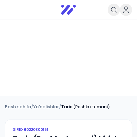
Infoedu
Ta&#039;lim xabarlari va yangili
Bosh sahifa
/
Yo'nalishlar
/
Tarix (Peshku tumani)
DIRID
60220300151