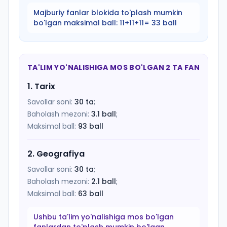
Majburiy fanlar blokida to'plash mumkin
bo'lgan maksimal ball:
11+11+11= 33 ball
TA'LIM YO'NALISHIGA MOS BO'LGAN 2 TA FAN
1
.
Tarix
Savollar soni:
30
ta
;
Baholash mezoni:
3.1
ball
;
Maksimal ball:
93
ball
2
.
Geografiya
Savollar soni:
30
ta
;
Baholash mezoni:
2.1
ball
;
Maksimal ball:
63
ball
Ushbu ta'lim yo'nalishiga mos bo'lgan