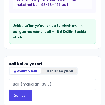
fanlardan to'plash mumkin bo'lgan
maksimal ball:
93+63= 156 ball
Ushbu ta'lim yo'nalishida to'plash mumkin
189
ball
bo'lgan maksimal ball —
ni tashkil
etadi.
Ball kalkulyatori
Umumiy ball
Fanlar bo'yicha
Qo'llash