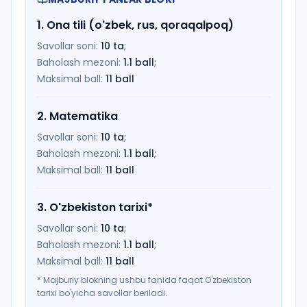
1
.
Ona tili (o'zbek, rus, qoraqalpoq)
Savollar soni:
10
ta
;
Baholash mezoni:
1.1
ball
;
Maksimal ball:
11
ball
2
.
Matematika
Savollar soni:
10
ta
;
Baholash mezoni:
1.1
ball
;
Maksimal ball:
11
ball
3
.
O'zbekiston tarixi
*
Savollar soni:
10
ta
;
Baholash mezoni:
1.1
ball
;
Maksimal ball:
11
ball
*
Majburiy blokning ushbu fanida faqat O'zbekiston
tarixi bo'yicha savollar beriladi.