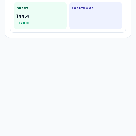
GRANT
SHARTNOMA
144.4
—
1
kvota