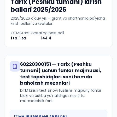
Tarix (Peshku tumani) kirish
ballari 2025/2026
2025
/
2026
o'quv yili — grant va shartnoma bo'yicha
kirish ballari va kvotalar.
OTM
Grant kvota
Eng past ball
1
ta
1
ta
144.4
60220300151
—
Tarix (Peshku
tumani)
uchun fanlar majmuasi,
test topshiriqlari soni hamda
baholash mezonlari
DTM kirish test sinovi tuzilishi: majburiy fanlar
bloki va ushbu yo'nalishga mos 2 ta
mutaxassislik fani.
MAJBURIY FANLAR BLOKI