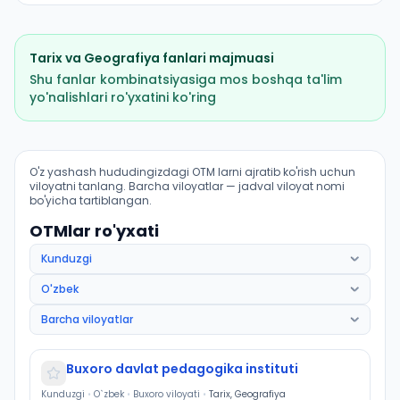
Tarix
va
Geografiya
fanlari majmuasi
Shu fanlar kombinatsiyasiga mos boshqa ta'lim
yo'nalishlari ro'yxatini ko'ring
Tarix (Peshku tumani): OTM lar bo'yicha kirish ballari
O'z yashash hududingizdagi OTM larni ajratib ko'rish uchun
viloyatni tanlang. Barcha viloyatlar — jadval viloyat nomi
bo'yicha tartiblangan.
OTMlar ro'yxati
Buxoro davlat pedagogika instituti
Kunduzgi
•
O`zbek
•
Buxoro viloyati
•
Tarix, Geografiya