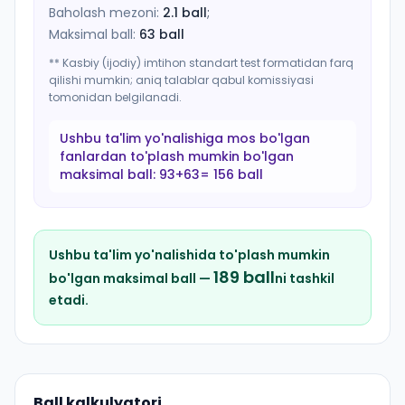
Baholash mezoni:
2.1
ball
;
Maksimal ball:
63
ball
** Kasbiy (ijodiy) imtihon standart test formatidan farq
qilishi mumkin; aniq talablar qabul komissiyasi
tomonidan belgilanadi.
Ushbu ta'lim yo'nalishiga mos bo'lgan
fanlardan to'plash mumkin bo'lgan
maksimal ball:
93+63= 156 ball
Ushbu ta'lim yo'nalishida to'plash mumkin
189
ball
bo'lgan maksimal ball —
ni tashkil
etadi.
Ball kalkulyatori