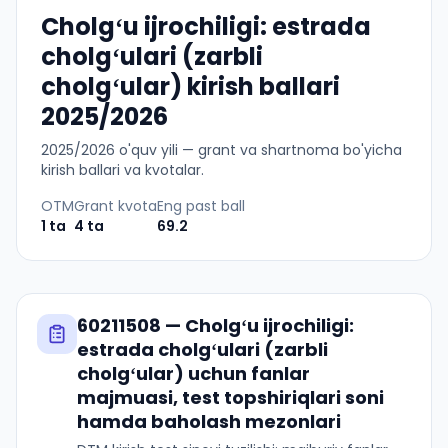
Cholgʻu ijrochiligi: estrada
cholgʻulari (zarbli
cholgʻular) kirish ballari
2025/2026
2025
/
2026
o'quv yili — grant va shartnoma bo'yicha
kirish ballari va kvotalar.
OTM
Grant kvota
Eng past ball
1
ta
4
ta
69.2
60211508
—
Cholgʻu ijrochiligi:
estrada cholgʻulari (zarbli
cholgʻular)
uchun fanlar
majmuasi, test topshiriqlari soni
hamda baholash mezonlari