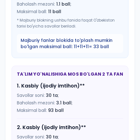
Baholash mezoni:
1.1
ball
;
Maksimal ball:
11
ball
*
Majburiy blokning ushbu fanida faqat O'zbekiston
tarixi bo'yicha savollar beriladi.
Majburiy fanlar blokida to'plash mumkin
bo'lgan maksimal ball:
11+11+11= 33 ball
TA'LIM YO'NALISHIGA MOS BO'LGAN 2 TA FAN
1
.
Kasbiy (ijodiy imtihon)
**
Savollar soni:
30
ta
;
Baholash mezoni:
3.1
ball
;
Maksimal ball:
93
ball
2
.
Kasbiy (ijodiy imtihon)
**
Savollar soni:
30
ta
;