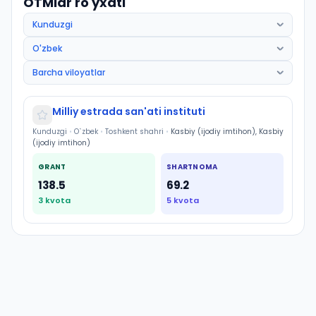
OTMlar ro'yxati
Milliy estrada san'ati instituti
Kunduzgi
•
O`zbek
•
Toshkent shahri
•
Kasbiy (ijodiy imtihon), Kasbiy
(ijodiy imtihon)
GRANT
SHARTNOMA
138.5
69.2
3
kvota
5
kvota