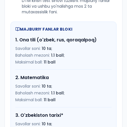
DTM kirish test sinovi tuzilishi: majburiy fanlar
bloki va ushbu yo'nalishga mos 2 ta
mutaxassislik fani.
MAJBURIY FANLAR BLOKI
1
.
Ona tili (o'zbek, rus, qoraqalpoq)
Savollar soni:
10
ta
;
Baholash mezoni:
1.1
ball
;
Maksimal ball:
11
ball
2
.
Matematika
Savollar soni:
10
ta
;
Baholash mezoni:
1.1
ball
;
Maksimal ball:
11
ball
3
.
O'zbekiston tarixi
*
Savollar soni:
10
ta
;