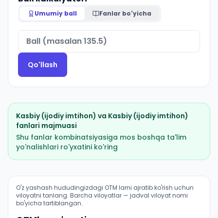
Umumiy ball
Fanlar bo'yicha
Qo'llash
Kasbiy (ijodiy imtihon)
va
Kasbiy (ijodiy imtihon)
fanlari majmuasi
Shu fanlar kombinatsiyasiga mos boshqa ta'lim
yo'nalishlari ro'yxatini ko'ring
Cholgʻu ijrochiligi: estrada cholgʻulari (zarbli cholgʻul
O'z yashash hududingizdagi OTM larni ajratib ko'rish uchun
viloyatni tanlang. Barcha viloyatlar — jadval viloyat nomi
bo'yicha tartiblangan.