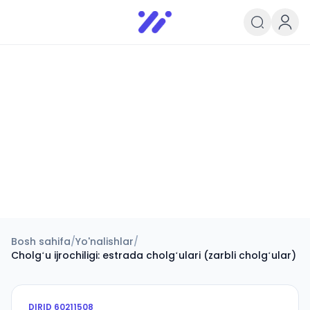
Infoedu
Ta&#039;lim xabarlari va yangili
Bosh sahifa
/
Yo'nalishlar
/
Cholgʻu ijrochiligi: estrada cholgʻulari (zarbli cholgʻular)
DIRID
60211508