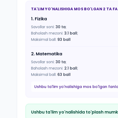
TA'LIM YO'NALISHIGA MOS BO'LGAN 2 TA F
1
.
Fizika
Savollar soni:
30
ta
;
Baholash mezoni:
3.1
ball
;
Maksimal ball:
93
ball
2
.
Matematika
Savollar soni:
30
ta
;
Baholash mezoni:
2.1
ball
;
Maksimal ball:
63
ball
Ushbu ta'lim yo'nalishiga mos bo'lgan fanl
Ushbu ta'lim yo'nalishida to'plash mumk