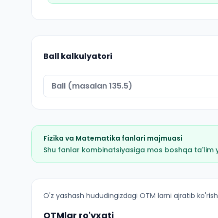
Ball kalkulyatori
Fizika
va
Matematika
fanlari majmuasi
Shu fanlar kombinatsiyasiga mos boshqa ta'lim yo'
Texnologik taʼlim (Romitan tumani): OTM lar bo'
O'z yashash hududingizdagi OTM larni ajratib ko'rish
OTMlar ro'yxati