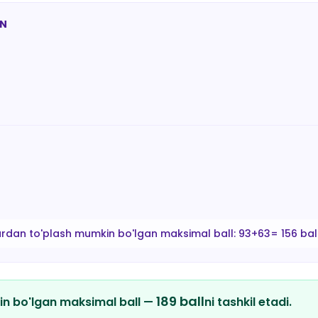
AN
ardan to'plash mumkin bo'lgan maksimal ball:
93+63= 156 bal
189
ball
in bo'lgan maksimal ball —
ni tashkil etadi.