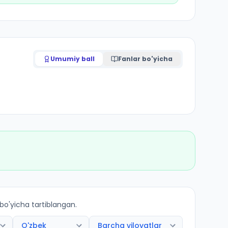
Umumiy ball
Fanlar bo'yicha
 bo'yicha tartiblangan.