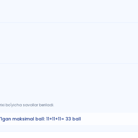
xi bo'yicha savollar beriladi.
'lgan maksimal ball:
11+11+11= 33 ball