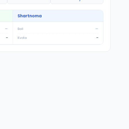
Shartnoma
-
-
Ball
-
-
Kvota