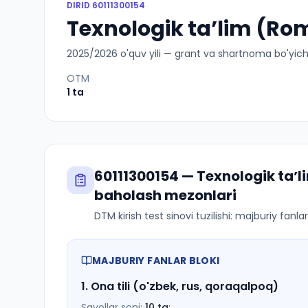
DIRID
60111300154
Texnologik taʼlim (Rom
2025
/
2026
o'quv yili — grant va shartnoma bo'yicha 
OTM
1
ta
60111300154
—
Texnologik taʼ
baholash mezonlari
DTM kirish test sinovi tuzilishi: majburiy fanl
MAJBURIY FANLAR BLOKI
1
.
Ona tili (o'zbek, rus, qoraqalpoq)
Savollar soni:
10
ta
;