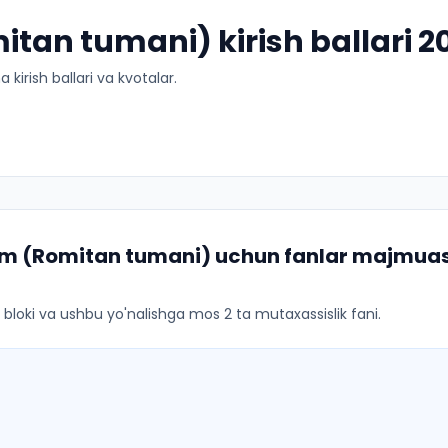
itan tumani) kirish ballari 
kirish ballari va kvotalar.
lim (Romitan tumani)
uchun fanlar majmuasi,
ar bloki va ushbu yo'nalishga mos 2 ta mutaxassislik fani.