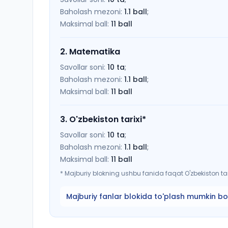
Baholash mezoni:
1.1
ball
;
Maksimal ball:
11
ball
2
.
Matematika
Savollar soni:
10
ta
;
Baholash mezoni:
1.1
ball
;
Maksimal ball:
11
ball
3
.
O'zbekiston tarixi
*
Savollar soni:
10
ta
;
Baholash mezoni:
1.1
ball
;
Maksimal ball:
11
ball
*
Majburiy blokning ushbu fanida faqat O'zbekiston tari
Majburiy fanlar blokida to'plash mumkin bo