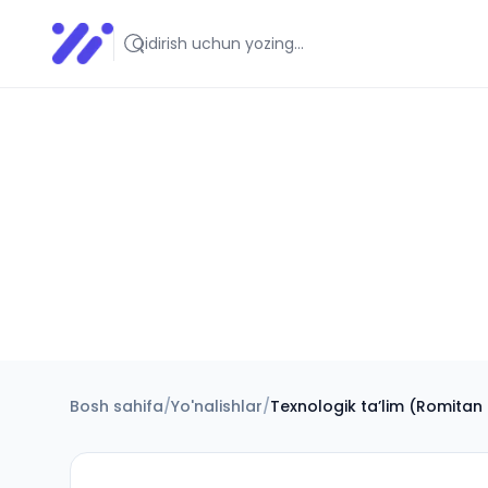
Infoedu
Ta&#039;lim xabarlari va yangiliklari
Bosh sahifa
/
Yo'nalishlar
/
Texnologik taʼlim (Romitan