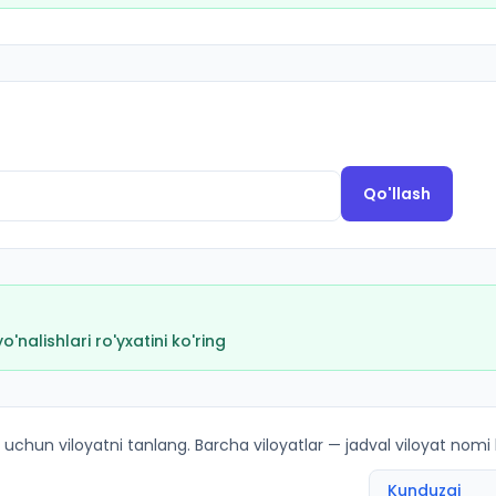
Qo'llash
nalishlari ro'yxatini ko'ring
yicha kirish ballari va kvotalar
 uchun viloyatni tanlang. Barcha viloyatlar — jadval viloyat nomi