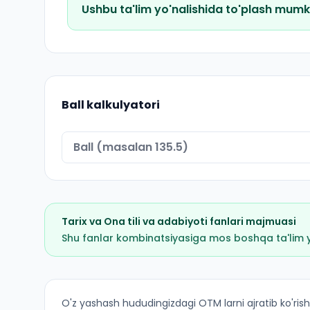
Ushbu ta'lim yo'nalishida to'plash mumk
Ball kalkulyatori
Tarix
va
Ona tili va adabiyoti
fanlari majmuasi
Shu fanlar kombinatsiyasiga mos boshqa ta'lim yo'
Milliy gʻoya, maʼnaviyat asoslari va huquq taʼli
O'z yashash hududingizdagi OTM larni ajratib ko'rish