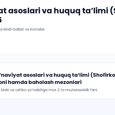
at asoslari va huquq taʼlimi 
6
kirish ballari va kvotalar.
ʼnaviyat asoslari va huquq taʼlimi (Shofirk
 soni hamda baholash mezonlari
ar bloki va ushbu yo'nalishga mos 2 ta mutaxassislik fani.