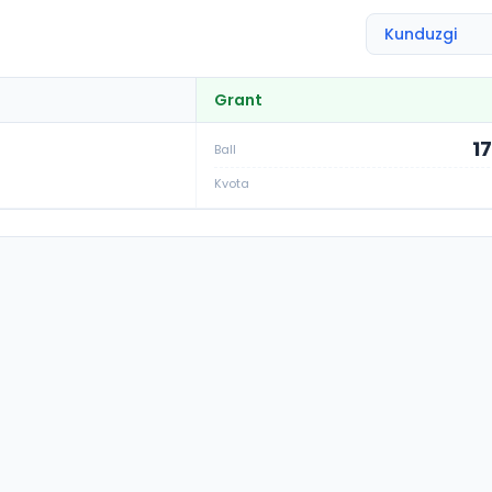
Grant
1
Ball
Kvota