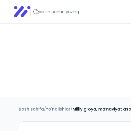
Infoedu
Ta&#039;lim xabarlari va yangiliklari
Bosh sahifa
/
Yo'nalishlar
/
Milliy gʻoya, maʼnaviyat as