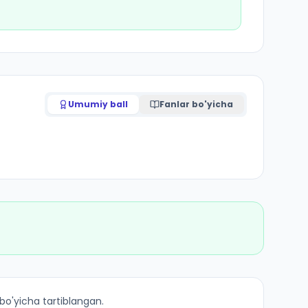
Umumiy ball
Fanlar bo'yicha
otalar
 bo'yicha tartiblangan.