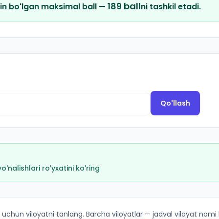
189
ball
in bo'lgan maksimal ball —
ni tashkil etadi.
Qo'llash
nalishlari ro'yxatini ko'ring
mi (Shofirkon tumani): OTM lar bo'yicha kirish ballari va kv
 uchun viloyatni tanlang. Barcha viloyatlar — jadval viloyat nomi