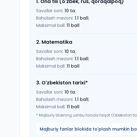
1
.
Ona tili (o'zbek, rus, qoraqalpoq)
Savollar soni:
10
ta
;
Baholash mezoni:
1.1
ball
;
Maksimal ball:
11
ball
2
.
Matematika
Savollar soni:
10
ta
;
Baholash mezoni:
1.1
ball
;
Maksimal ball:
11
ball
3
.
O'zbekiston tarixi
*
Savollar soni:
10
ta
;
Baholash mezoni:
1.1
ball
;
Maksimal ball:
11
ball
*
Majburiy blokning ushbu fanida faqat O'zbekiston tari
Majburiy fanlar blokida to'plash mumkin bo