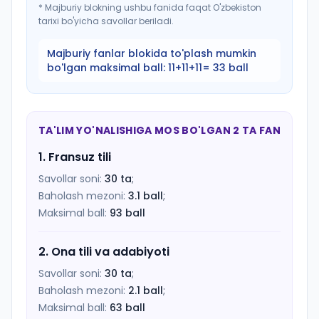
*
Majburiy blokning ushbu fanida faqat O'zbekiston
tarixi bo'yicha savollar beriladi.
Majburiy fanlar blokida to'plash mumkin
bo'lgan maksimal ball:
11+11+11= 33 ball
TA'LIM YO'NALISHIGA MOS BO'LGAN 2 TA FAN
1
.
Fransuz tili
Savollar soni:
30
ta
;
Baholash mezoni:
3.1
ball
;
Maksimal ball:
93
ball
2
.
Ona tili va adabiyoti
Savollar soni:
30
ta
;
Baholash mezoni:
2.1
ball
;
Maksimal ball:
63
ball