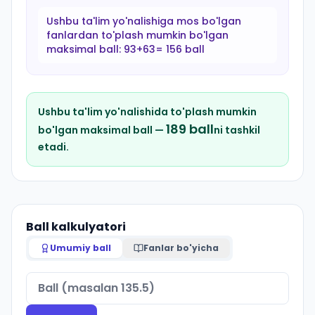
Ushbu ta'lim yo'nalishiga mos bo'lgan
fanlardan to'plash mumkin bo'lgan
maksimal ball:
93+63= 156 ball
Ushbu ta'lim yo'nalishida to'plash mumkin
189
ball
bo'lgan maksimal ball —
ni tashkil
etadi.
Ball kalkulyatori
Umumiy ball
Fanlar bo'yicha