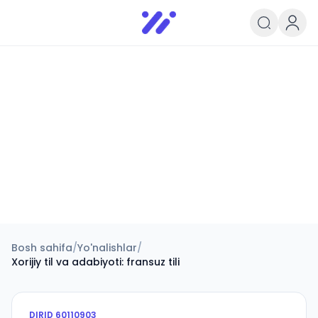
Infoedu
Ta&#039;lim xabarlari va yangili
Bosh sahifa
/
Yo'nalishlar
/
Xorijiy til va adabiyoti: fransuz tili
DIRID
60110903