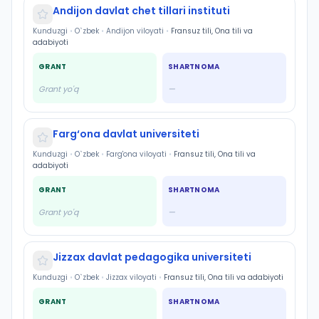
Andijon davlat chet tillari instituti
Kunduzgi
•
O`zbek
•
Andijon viloyati
•
Fransuz tili, Ona tili va
adabiyoti
GRANT
SHARTNOMA
Grant yo'q
—
Farg‘ona davlat universiteti
Kunduzgi
•
O`zbek
•
Farg'ona viloyati
•
Fransuz tili, Ona tili va
adabiyoti
GRANT
SHARTNOMA
Grant yo'q
—
Jizzax davlat pedagogika universiteti
Kunduzgi
•
O`zbek
•
Jizzax viloyati
•
Fransuz tili, Ona tili va adabiyoti
GRANT
SHARTNOMA