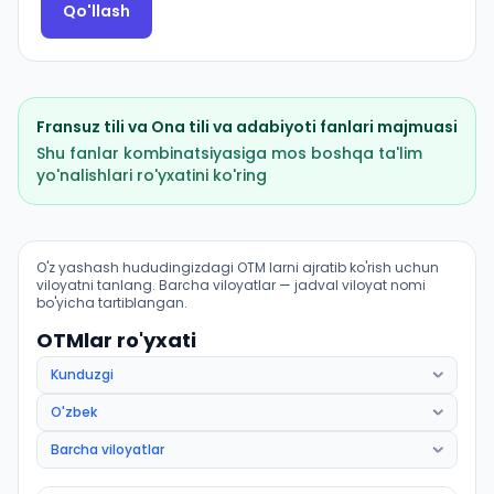
Qo'llash
Fransuz tili
va
Ona tili va adabiyoti
fanlari majmuasi
Shu fanlar kombinatsiyasiga mos boshqa ta'lim
yo'nalishlari ro'yxatini ko'ring
Xorijiy til va adabiyoti: fransuz tili: OTM lar bo'yicha ki
O'z yashash hududingizdagi OTM larni ajratib ko'rish uchun
viloyatni tanlang. Barcha viloyatlar — jadval viloyat nomi
bo'yicha tartiblangan.
OTMlar ro'yxati