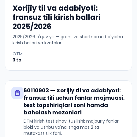
Xorijiy til va adabiyoti:
fransuz tili kirish ballari
2025/2026
2025
/
2026
o'quv yili — grant va shartnoma bo'yicha
kirish ballari va kvotalar.
OTM
3
ta
60110903
—
Xorijiy til va adabiyoti:
fransuz tili
uchun fanlar majmuasi,
test topshiriqlari soni hamda
baholash mezonlari
DTM kirish test sinovi tuzilishi: majburiy fanlar
bloki va ushbu yo'nalishga mos 2 ta
mutaxassislik fani.