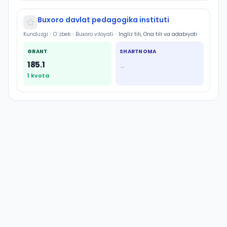
Buxoro davlat pedagogika instituti
Kunduzgi
•
O`zbek
•
Buxoro viloyati
•
Ingliz tili, Ona tili va adabiyoti
GRANT
SHARTNOMA
185.1
—
1
kvota