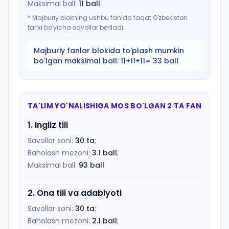
Maksimal ball:
11
ball
*
Majburiy blokning ushbu fanida faqat O'zbekiston
tarixi bo'yicha savollar beriladi.
Majburiy fanlar blokida to'plash mumkin
bo'lgan maksimal ball:
11+11+11= 33 ball
TA'LIM YO'NALISHIGA MOS BO'LGAN 2 TA FAN
1
.
Ingliz tili
Savollar soni:
30
ta
;
Baholash mezoni:
3.1
ball
;
Maksimal ball:
93
ball
2
.
Ona tili va adabiyoti
Savollar soni:
30
ta
;
Baholash mezoni:
2.1
ball
;