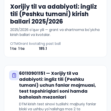
Xorijiy til va adabiyoti: ingliz
tili (Peshku tumani) kirish
ballari 2025/2026
2025
/
2026
o'quv yili — grant va shartnoma bo'yicha
kirish ballari va kvotalar.
OTM
Grant kvota
Eng past ball
1
ta
1
ta
185.1
60110901151
—
Xorijiy til va
adabiyoti: ingliz tili (Peshku
tumani)
uchun fanlar majmuasi,
test topshiriqlari soni hamda
baholash mezonlari
DTM kirish test sinovi tuzilishi: majburiy fanlar
bloki va ushbu yo'nalishga mos 2 ta