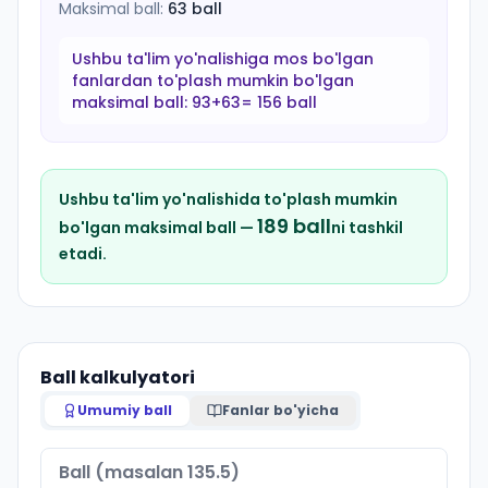
Maksimal ball:
63
ball
Ushbu ta'lim yo'nalishiga mos bo'lgan
fanlardan to'plash mumkin bo'lgan
maksimal ball:
93+63= 156 ball
Ushbu ta'lim yo'nalishida to'plash mumkin
189
ball
bo'lgan maksimal ball —
ni tashkil
etadi.
Ball kalkulyatori
Umumiy ball
Fanlar bo'yicha