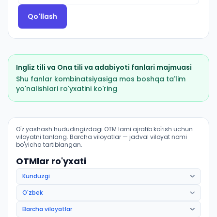
Qo'llash
Ingliz tili
va
Ona tili va adabiyoti
fanlari majmuasi
Shu fanlar kombinatsiyasiga mos boshqa ta'lim
yo'nalishlari ro'yxatini ko'ring
Xorijiy til va adabiyoti: ingliz tili (Peshku tumani): OTM
O'z yashash hududingizdagi OTM larni ajratib ko'rish uchun
viloyatni tanlang. Barcha viloyatlar — jadval viloyat nomi
bo'yicha tartiblangan.
OTMlar ro'yxati