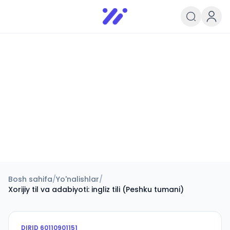
Infoedu
Ta&#039;lim xabarlari va yangili
Bosh sahifa
/
Yo'nalishlar
/
Xorijiy til va adabiyoti: ingliz tili (Peshku tumani)
DIRID
60110901151