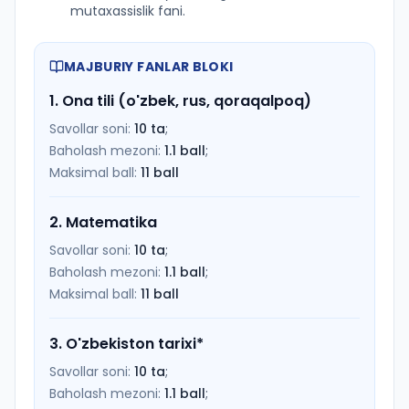
mutaxassislik fani.
MAJBURIY FANLAR BLOKI
1
.
Ona tili (o'zbek, rus, qoraqalpoq)
Savollar soni:
10
ta
;
Baholash mezoni:
1.1
ball
;
Maksimal ball:
11
ball
2
.
Matematika
Savollar soni:
10
ta
;
Baholash mezoni:
1.1
ball
;
Maksimal ball:
11
ball
3
.
O'zbekiston tarixi
*
Savollar soni:
10
ta
;
Baholash mezoni:
1.1
ball
;