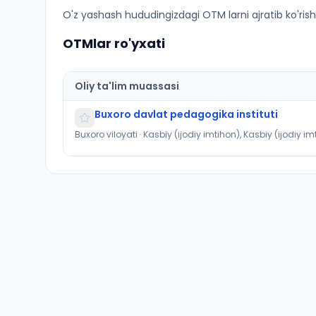
Tasviriy sanʼat va muhandislik grafikasi (Shofi
O'z yashash hududingizdagi OTM larni ajratib ko'rish
OTMlar ro'yxati
Oliy ta'lim muassasi
Buxoro davlat pedagogika instituti
Buxoro viloyati · Kasbiy (ijodiy imtihon), Kasbiy (ijodiy im