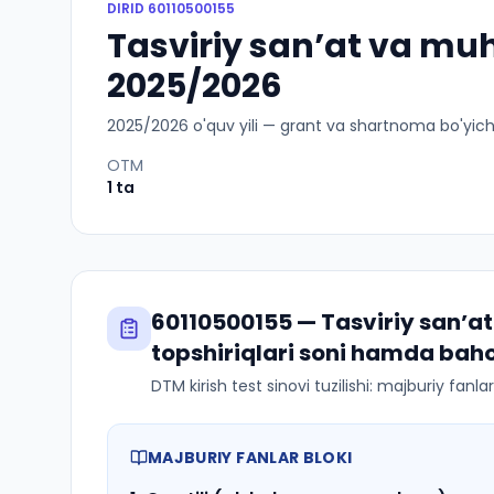
DIRID
60110500155
Tasviriy sanʼat va muh
2025/2026
2025
/
2026
o'quv yili — grant va shartnoma bo'yicha 
OTM
1
ta
60110500155
—
Tasviriy sanʼa
topshiriqlari soni hamda bah
DTM kirish test sinovi tuzilishi: majburiy fanl
MAJBURIY FANLAR BLOKI