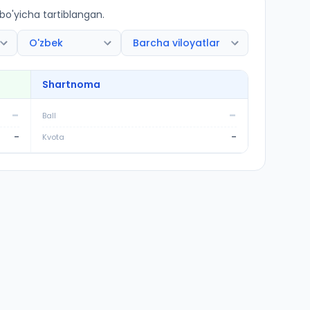
 bo'yicha tartiblangan.
Shartnoma
-
-
Ball
-
-
Kvota