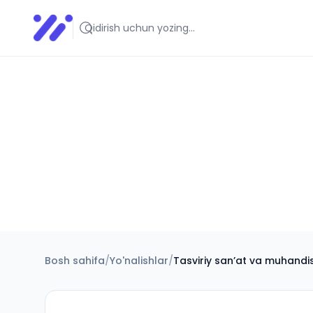
Infoedu
Ta&#039;lim xabarlari va yangiliklari
Bosh sahifa
/
Yo'nalishlar
/
Tasviriy sanʼat va muhandis