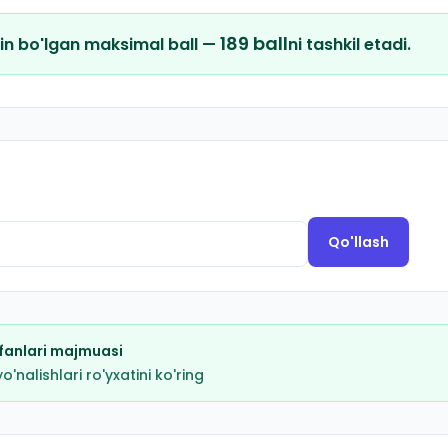
189
ball
in bo'lgan maksimal ball —
ni tashkil etadi.
Qo'llash
fanlari majmuasi
nalishlari ro'yxatini ko'ring