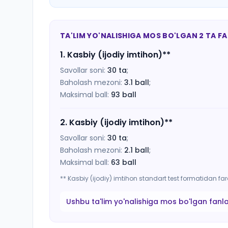
TA'LIM YO'NALISHIGA MOS BO'LGAN 2 TA F
1
.
Kasbiy (ijodiy imtihon)
**
Savollar soni:
30
ta
;
Baholash mezoni:
3.1
ball
;
Maksimal ball:
93
ball
2
.
Kasbiy (ijodiy imtihon)
**
Savollar soni:
30
ta
;
Baholash mezoni:
2.1
ball
;
Maksimal ball:
63
ball
** Kasbiy (ijodiy) imtihon standart test formatidan f
Ushbu ta'lim yo'nalishiga mos bo'lgan fanl