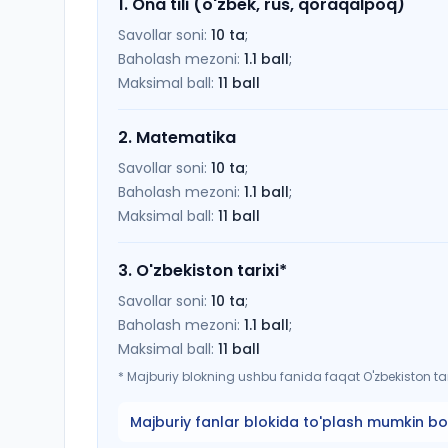
1
.
Ona tili (o'zbek, rus, qoraqalpoq)
Savollar soni:
10
ta
;
Baholash mezoni:
1.1
ball
;
Maksimal ball:
11
ball
2
.
Matematika
Savollar soni:
10
ta
;
Baholash mezoni:
1.1
ball
;
Maksimal ball:
11
ball
3
.
O'zbekiston tarixi
*
Savollar soni:
10
ta
;
Baholash mezoni:
1.1
ball
;
Maksimal ball:
11
ball
*
Majburiy blokning ushbu fanida faqat O'zbekiston tari
Majburiy fanlar blokida to'plash mumkin bo