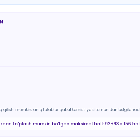
AN
arq qilishi mumkin; aniq talablar qabul komissiyasi tomonidan belgilanadi
ardan to'plash mumkin bo'lgan maksimal ball:
93+63= 156 bal