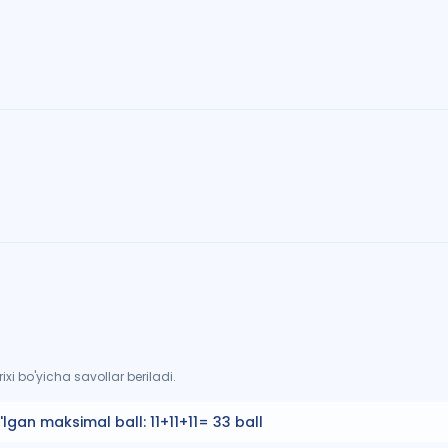
xi bo'yicha savollar beriladi.
'lgan maksimal ball:
11+11+11= 33 ball