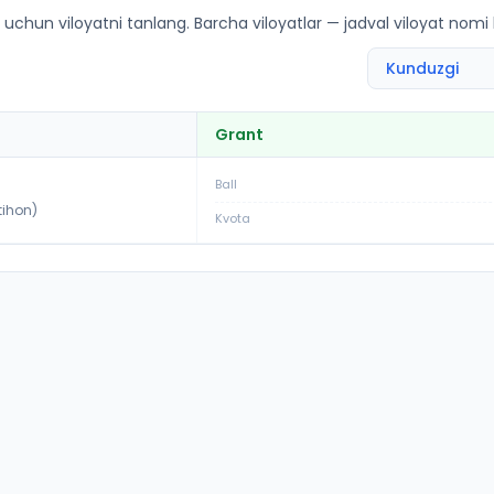
rkon tumani): OTM lar bo'yicha kirish ballari va kvotalar
 uchun viloyatni tanlang. Barcha viloyatlar — jadval viloyat nomi
Grant
Ball
tihon)
Kvota