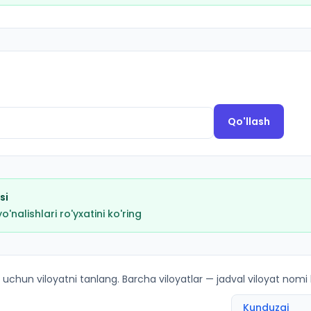
Qo'llash
si
nalishlari ro'yxatini ko'ring
'yicha kirish ballari va kvotalar
 uchun viloyatni tanlang. Barcha viloyatlar — jadval viloyat nomi