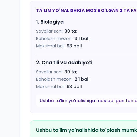
TA'LIM YO'NALISHIGA MOS BO'LGAN 2 TA F
1
.
Biologiya
Savollar soni:
30
ta
;
Baholash mezoni:
3.1
ball
;
Maksimal ball:
93
ball
2
.
Ona tili va adabiyoti
Savollar soni:
30
ta
;
Baholash mezoni:
2.1
ball
;
Maksimal ball:
63
ball
Ushbu ta'lim yo'nalishiga mos bo'lgan fanl
Ushbu ta'lim yo'nalishida to'plash mumk