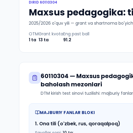
DIRID
60110304
Maxsus pedagogika: ti
2025
/
2026
o'quv yili — grant va shartnoma bo'yicha 
OTM
Grant kvota
Eng past ball
1
ta
13
ta
91.2
60110304
—
Maxsus pedagogik
baholash mezonlari
DTM kirish test sinovi tuzilishi: majburiy fanl
MAJBURIY FANLAR BLOKI
1
.
Ona tili (o'zbek, rus, qoraqalpoq)
Savollar soni:
10
ta
;