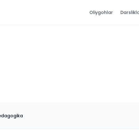
Oliygohlar
Darslikl
pedagogika