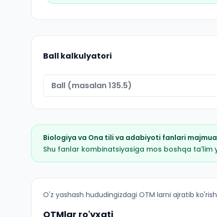
Ball kalkulyatori
Biologiya
va
Ona tili va adabiyoti
fanlari majmua
Shu fanlar kombinatsiyasiga mos boshqa ta'lim yo'
Maxsus pedagogika: tiflopedagogika: OTM lar bo
O'z yashash hududingizdagi OTM larni ajratib ko'rish
OTMlar ro'yxati