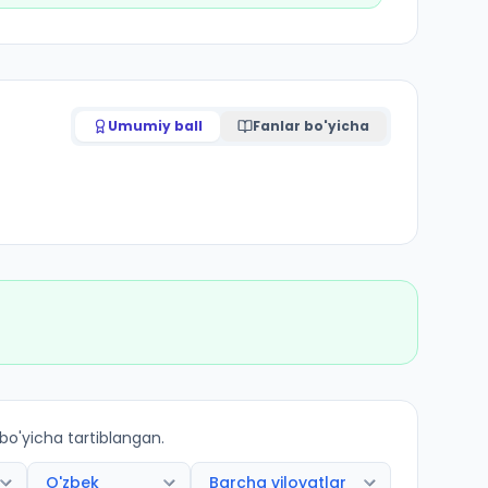
Umumiy ball
Fanlar bo'yicha
 bo'yicha tartiblangan.