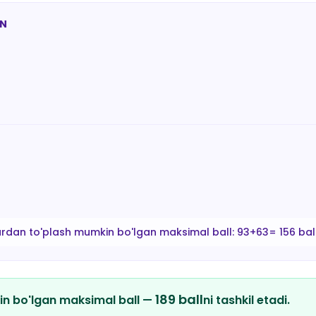
AN
ardan to'plash mumkin bo'lgan maksimal ball:
93+63= 156 bal
189
ball
in bo'lgan maksimal ball —
ni tashkil etadi.