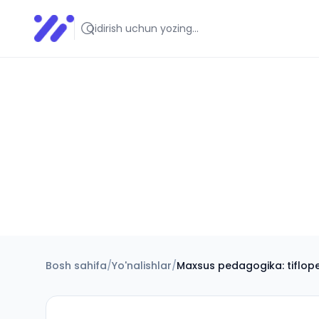
Infoedu
Ta&#039;lim xabarlari va yangiliklari
Bosh sahifa
/
Yo'nalishlar
/
Maxsus pedagogika: tiflo