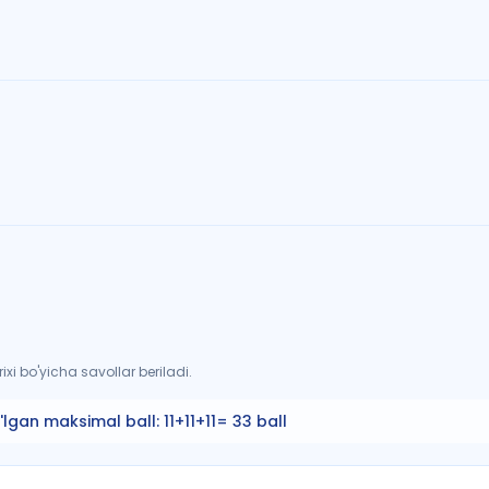
xi bo'yicha savollar beriladi.
'lgan maksimal ball:
11+11+11= 33 ball