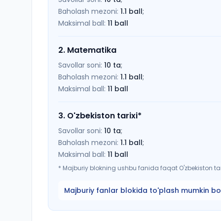
Baholash mezoni:
1.1
ball
;
Maksimal ball:
11
ball
2
.
Matematika
Savollar soni:
10
ta
;
Baholash mezoni:
1.1
ball
;
Maksimal ball:
11
ball
3
.
O'zbekiston tarixi
*
Savollar soni:
10
ta
;
Baholash mezoni:
1.1
ball
;
Maksimal ball:
11
ball
*
Majburiy blokning ushbu fanida faqat O'zbekiston tari
Majburiy fanlar blokida to'plash mumkin bo