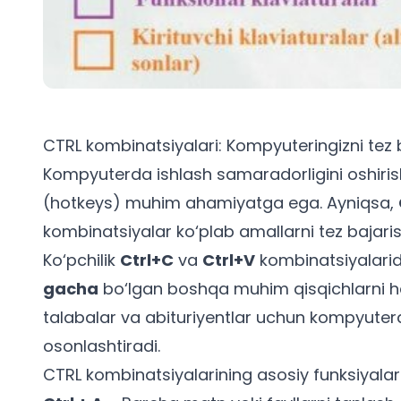
CTRL kombinatsiyalari: Kompyuteringizni tez
Kompyuterda ishlash samaradorligini oshiri
(hotkeys) muhim ahamiyatga ega. Ayniqsa,
kombinatsiyalar ko‘plab amallarni tez bajar
Ko‘pchilik
Ctrl+C
va
Ctrl+V
kombinatsiyalari
gacha
bo‘lgan boshqa muhim qisqichlarni h
talabalar
va
abituriyentlar
uchun kompyuterda 
osonlashtiradi.
CTRL kombinatsiyalarining asosiy funksiyalar