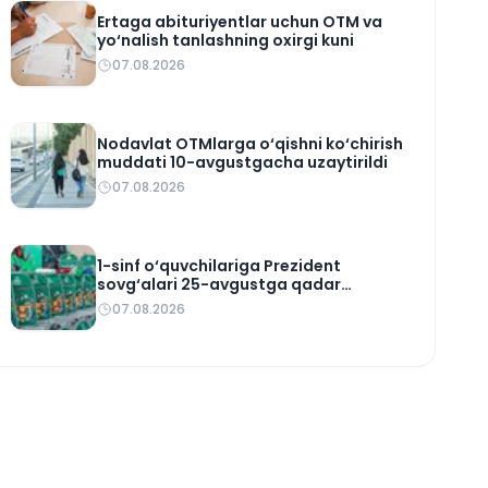
Ertaga abituriyentlar uchun OTM va
yo‘nalish tanlashning oxirgi kuni
07.08.2026
Nodavlat OTMlarga o‘qishni ko‘chirish
muddati 10-avgustgacha uzaytirildi
07.08.2026
1-sinf o‘quvchilariga Prezident
sovg‘alari 25-avgustga qadar
yetkaziladi
07.08.2026