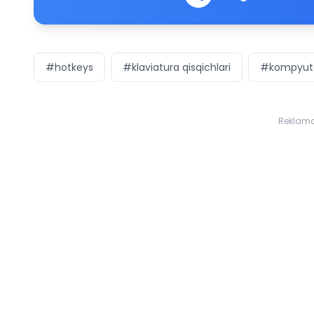
#hotkeys
#klaviatura qisqichlari
#kompyute
Reklam