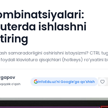
ombinatsiyalari:
terda ishlashni
tiring
sh samaradorligini oshirishni istaysizmi? CTRL 
oydali klaviatura qisqichlari (hotkeys) ro’yxatini bil
irgapov
InfoEdu.uz'ni Google'ga qo'shish
qiqalik o‘qish