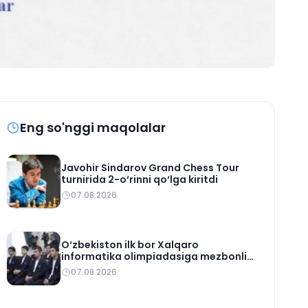
Eng so'nggi maqolalar
Javohir Sindarov Grand Chess Tour
turnirida 2-o‘rinni qo‘lga kiritdi
07.08.2026
O‘zbekiston ilk bor Xalqaro
informatika olimpiadasiga mezbonlik
qiladi
07.08.2026