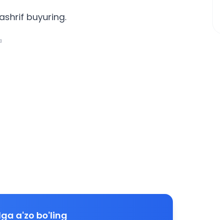
ashrif buyuring.
a
ga a'zo bo'ling