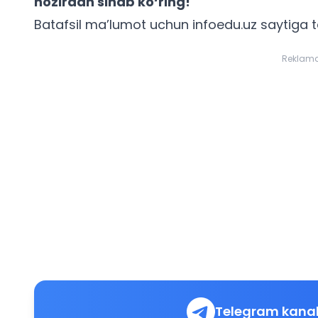
hozirdan sinab ko‘ring!
Batafsil ma’lumot uchun infoedu.uz saytiga t
Reklam
Telegram kanal