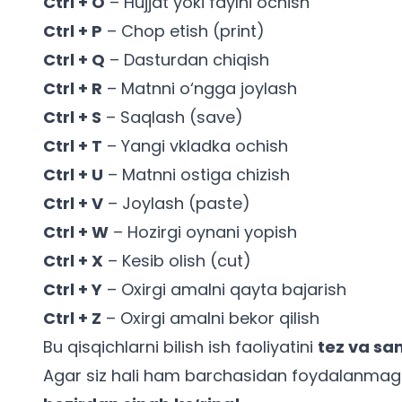
Ctrl + O
– Hujjat yoki faylni ochish
Ctrl + P
– Chop etish (print)
Ctrl + Q
– Dasturdan chiqish
Ctrl + R
– Matnni o‘ngga joylash
Ctrl + S
– Saqlash (save)
Ctrl + T
– Yangi vkladka ochish
Ctrl + U
– Matnni ostiga chizish
Ctrl + V
– Joylash (paste)
Ctrl + W
– Hozirgi oynani yopish
Ctrl + X
– Kesib olish (cut)
Ctrl + Y
– Oxirgi amalni qayta bajarish
Ctrl + Z
– Oxirgi amalni bekor qilish
Bu qisqichlarni bilish ish faoliyatini
tez va sa
Agar siz hali ham barchasidan foydalanmag