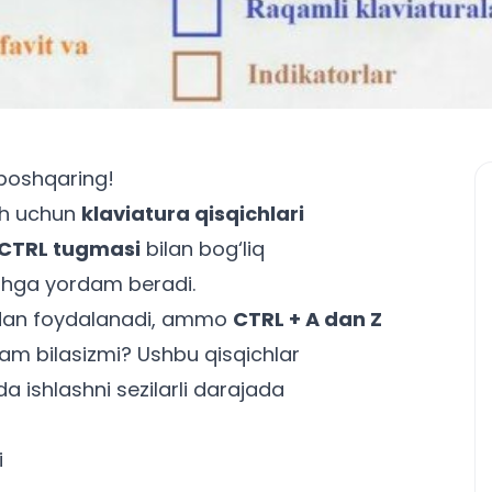
 boshqaring!
sh uchun
klaviatura qisqichlari
CTRL tugmasi
bilan bog‘liq
ishga yordam beradi.
dan foydalanadi, ammo
CTRL + A dan Z
am bilasizmi? Ushbu qisqichlar
ishlashni sezilarli darajada
i