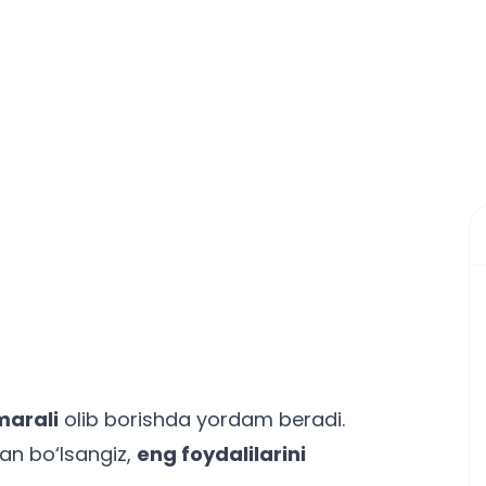
marali
olib borishda yordam beradi.
an bo‘lsangiz,
eng foydalilarini