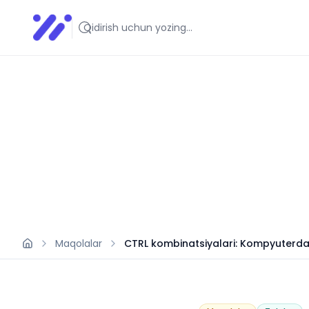
Infoedu
Ta&#039;lim xabarlari va yangiliklari
Maqolalar
CTRL kombinatsiyalari: Kompyuterda i