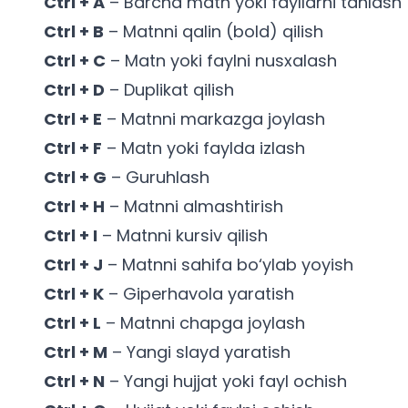
Ctrl + A
– Barcha matn yoki fayllarni tanlash
Ctrl + B
– Matnni qalin (bold) qilish
Ctrl + C
– Matn yoki faylni nusxalash
Ctrl + D
– Duplikat qilish
Ctrl + E
– Matnni markazga joylash
Ctrl + F
– Matn yoki faylda izlash
Ctrl + G
– Guruhlash
Ctrl + H
– Matnni almashtirish
Ctrl + I
– Matnni kursiv qilish
Ctrl + J
– Matnni sahifa bo‘ylab yoyish
Ctrl + K
– Giperhavola yaratish
Ctrl + L
– Matnni chapga joylash
Ctrl + M
– Yangi slayd yaratish
Ctrl + N
– Yangi hujjat yoki fayl ochish