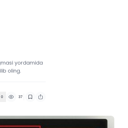
tugmasi yordamida
ib oling.
0
37