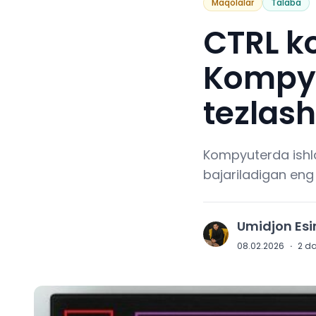
Maqolalar
Talaba
CTRL k
Kompyu
tezlash
Kompyuterda ishla
bajariladigan eng f
Umidjon Es
U
08.02.2026
·
2
da