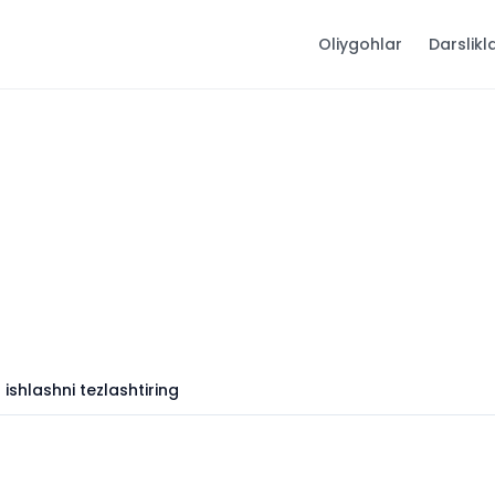
Oliygohlar
Darslikl
shlashni tezlashtiring