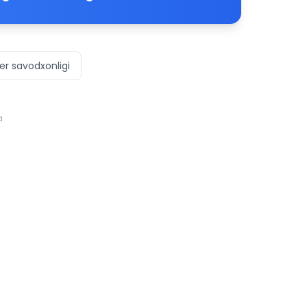
r savodxonligi
a