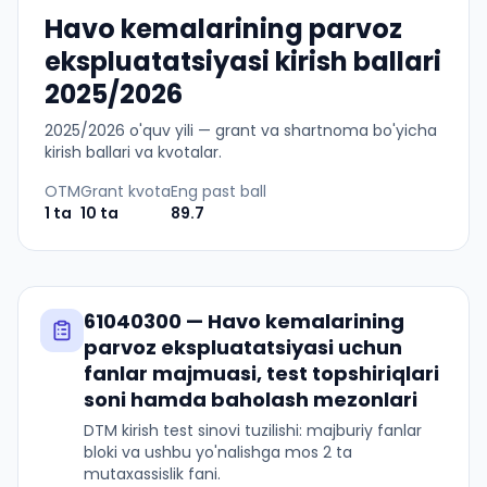
Havo kemalarining parvoz
ekspluatatsiyasi kirish ballari
2025/2026
2025
/
2026
o'quv yili — grant va shartnoma bo'yicha
kirish ballari va kvotalar.
OTM
Grant kvota
Eng past ball
1
ta
10
ta
89.7
61040300
—
Havo kemalarining
parvoz ekspluatatsiyasi
uchun
fanlar majmuasi, test topshiriqlari
soni hamda baholash mezonlari
DTM kirish test sinovi tuzilishi: majburiy fanlar
bloki va ushbu yo'nalishga mos 2 ta
mutaxassislik fani.