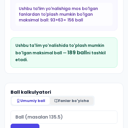
Ushbu ta'lim yo'nalishiga mos bo'lgan
fanlardan to'plash mumkin bo'lgan
maksimal ball:
93+63= 156 ball
Ushbu ta'lim yo'nalishida to'plash mumkin
189
ball
bo'lgan maksimal ball —
ni tashkil
etadi.
Ball kalkulyatori
Umumiy ball
Fanlar bo'yicha