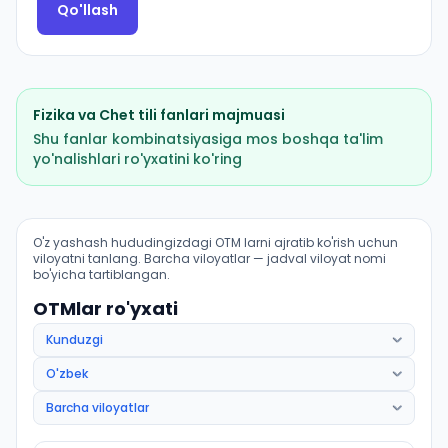
Qo'llash
Fizika
va
Chet tili
fanlari majmuasi
Shu fanlar kombinatsiyasiga mos boshqa ta'lim
yo'nalishlari ro'yxatini ko'ring
Havo kemalarining parvoz ekspluatatsiyasi: OTM lar bo
O'z yashash hududingizdagi OTM larni ajratib ko'rish uchun
viloyatni tanlang. Barcha viloyatlar — jadval viloyat nomi
bo'yicha tartiblangan.
OTMlar ro'yxati