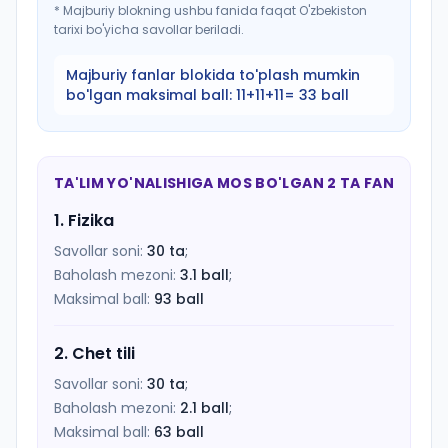
*
Majburiy blokning ushbu fanida faqat O'zbekiston
tarixi bo'yicha savollar beriladi.
Majburiy fanlar blokida to'plash mumkin
bo'lgan maksimal ball:
11+11+11= 33 ball
TA'LIM YO'NALISHIGA MOS BO'LGAN 2 TA FAN
1
.
Fizika
Savollar soni:
30
ta
;
Baholash mezoni:
3.1
ball
;
Maksimal ball:
93
ball
2
.
Chet tili
Savollar soni:
30
ta
;
Baholash mezoni:
2.1
ball
;
Maksimal ball:
63
ball