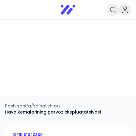
Infoedu
Ta&#039;lim xabarlari va yangili
Bosh sahifa
/
Yo'nalishlar
/
Havo kemalarining parvoz ekspluatatsiyasi
DIRID
61040300