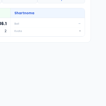
Shartnoma
36.1
-
Ball
2
-
Kvota