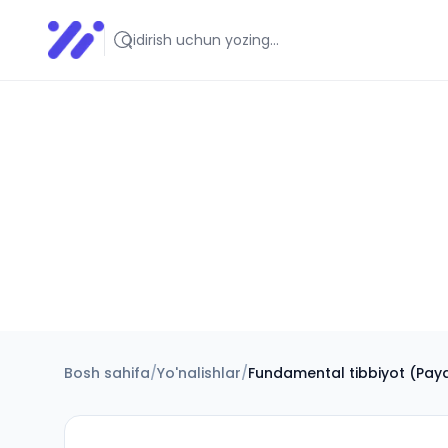
Infoedu
Ta&#039;lim xabarlari va yangiliklari
Bosh sahifa
/
Yo'nalishlar
/
Fundamental tibbiyot (Pay