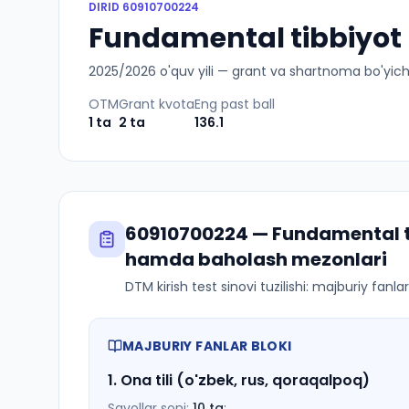
DIRID
60910700224
Fundamental tibbiyot (
2025
/
2026
o'quv yili — grant va shartnoma bo'yicha 
OTM
Grant kvota
Eng past ball
1
ta
2
ta
136.1
60910700224
—
Fundamental t
hamda baholash mezonlari
DTM kirish test sinovi tuzilishi: majburiy fanl
MAJBURIY FANLAR BLOKI
1
.
Ona tili (o'zbek, rus, qoraqalpoq)
Savollar soni:
10
ta
;