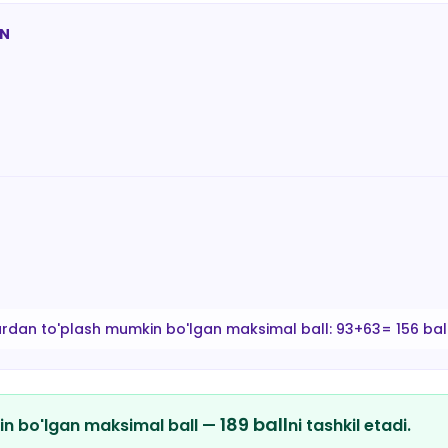
AN
ardan to'plash mumkin bo'lgan maksimal ball:
93+63= 156 bal
189
ball
in bo'lgan maksimal ball —
ni tashkil etadi.