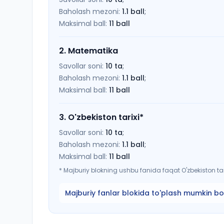
Baholash mezoni:
1.1
ball
;
Maksimal ball:
11
ball
2
.
Matematika
Savollar soni:
10
ta
;
Baholash mezoni:
1.1
ball
;
Maksimal ball:
11
ball
3
.
O'zbekiston tarixi
*
Savollar soni:
10
ta
;
Baholash mezoni:
1.1
ball
;
Maksimal ball:
11
ball
*
Majburiy blokning ushbu fanida faqat O'zbekiston tari
Majburiy fanlar blokida to'plash mumkin bo