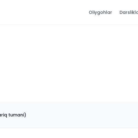
Oliygohlar
Darslikl
ariq tumani)