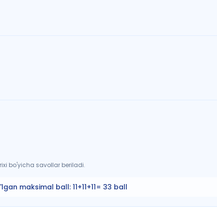
xi bo'yicha savollar beriladi.
'lgan maksimal ball:
11+11+11= 33 ball