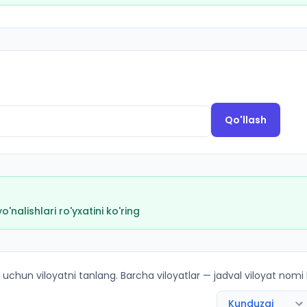
Qo'llash
nalishlari ro'yxatini ko'ring
 bo'yicha kirish ballari va kvotalar
 uchun viloyatni tanlang. Barcha viloyatlar — jadval viloyat nomi