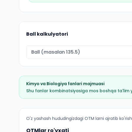
Ball kalkulyatori
Kimyo
va
Biologiya
fanlari majmuasi
Shu fanlar kombinatsiyasiga mos boshqa ta'lim yo'
Fundamental tibbiyot (Payariq tumani): OTM lar
O'z yashash hududingizdagi OTM larni ajratib ko'rish
OTMlar ro'yxati