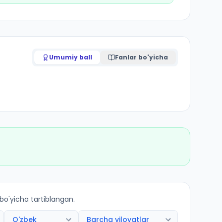
Umumiy ball
Fanlar bo'yicha
 bo'yicha tartiblangan.