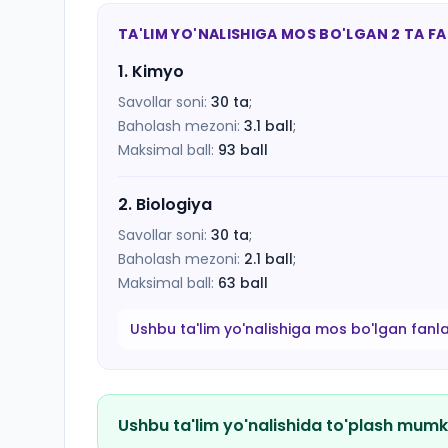
TA'LIM YO'NALISHIGA MOS BO'LGAN 2 TA F
1
.
Kimyo
Savollar soni:
30
ta
;
Baholash mezoni:
3.1
ball
;
Maksimal ball:
93
ball
2
.
Biologiya
Savollar soni:
30
ta
;
Baholash mezoni:
2.1
ball
;
Maksimal ball:
63
ball
Ushbu ta'lim yo'nalishiga mos bo'lgan fanl
Ushbu ta'lim yo'nalishida to'plash mumk