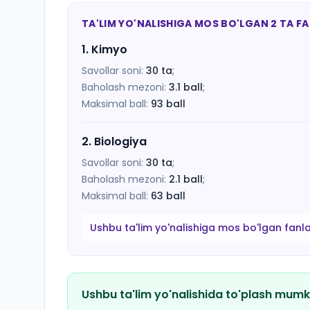
TA'LIM YO'NALISHIGA MOS BO'LGAN 2 TA F
1
.
Kimyo
Savollar soni:
30
ta
;
Baholash mezoni:
3.1
ball
;
Maksimal ball:
93
ball
2
.
Biologiya
Savollar soni:
30
ta
;
Baholash mezoni:
2.1
ball
;
Maksimal ball:
63
ball
Ushbu ta'lim yo'nalishiga mos bo'lgan fanl
Ushbu ta'lim yo'nalishida to'plash mumk