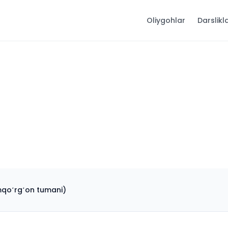
Oliygohlar
Darslikl
mqoʻrgʻon tumani)