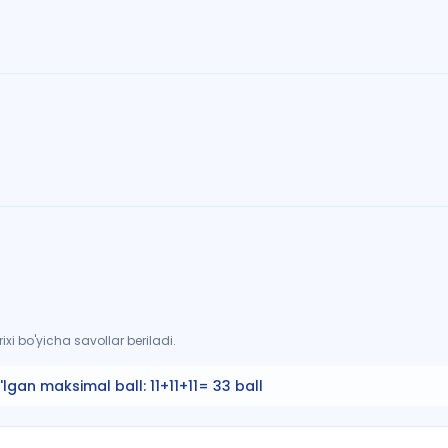
xi bo'yicha savollar beriladi.
'lgan maksimal ball:
11+11+11= 33 ball