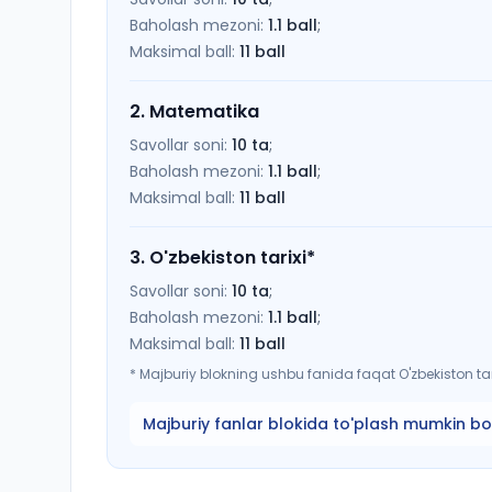
Baholash mezoni:
1.1
ball
;
Maksimal ball:
11
ball
2
.
Matematika
Savollar soni:
10
ta
;
Baholash mezoni:
1.1
ball
;
Maksimal ball:
11
ball
3
.
O'zbekiston tarixi
*
Savollar soni:
10
ta
;
Baholash mezoni:
1.1
ball
;
Maksimal ball:
11
ball
*
Majburiy blokning ushbu fanida faqat O'zbekiston tari
Majburiy fanlar blokida to'plash mumkin bo