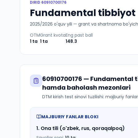
DIRID
60910700176
Fundamental tibbiyot 
2025
/
2026
o'quv yili — grant va shartnoma bo'yicha 
OTM
Grant kvota
Eng past ball
1
ta
1
ta
148.3
60910700176
—
Fundamental t
hamda baholash mezonlari
DTM kirish test sinovi tuzilishi: majburiy fanl
MAJBURIY FANLAR BLOKI
1
.
Ona tili (o'zbek, rus, qoraqalpoq)
Savollar soni:
10
ta
;