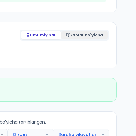
Umumiy ball
Fanlar bo'yicha
 bo'yicha tartiblangan.