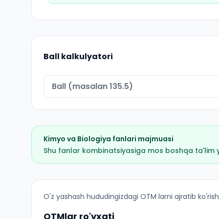
Ball kalkulyatori
Kimyo
va
Biologiya
fanlari majmuasi
Shu fanlar kombinatsiyasiga mos boshqa ta'lim yo'
Fundamental tibbiyot (Qumqoʻrgʻon tumani): OT
O'z yashash hududingizdagi OTM larni ajratib ko'rish
OTMlar ro'yxati