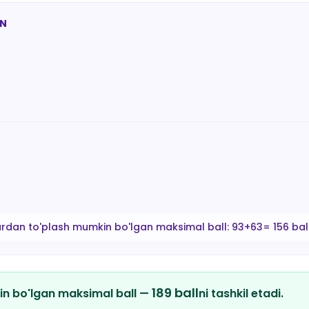
AN
ardan to'plash mumkin bo'lgan maksimal ball:
93+63= 156 bal
189
ball
in bo'lgan maksimal ball —
ni tashkil etadi.