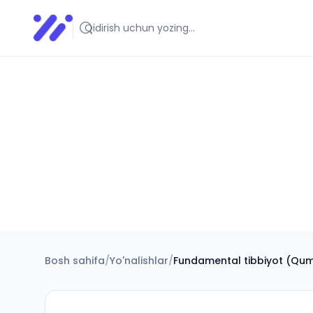
Infoedu
Ta&#039;lim xabarlari va yangiliklari
Bosh sahifa
/
Yo'nalishlar
/
Fundamental tibbiyot (Qu