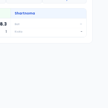
Shartnoma
8.3
-
Ball
1
-
Kvota