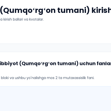
(Qumqoʻrgʻon tumani) kirish
kirish ballari va kvotalar.
ibbiyot (Qumqoʻrgʻon tumani)
uchun fanlar
ar bloki va ushbu yo'nalishga mos 2 ta mutaxassislik fani.