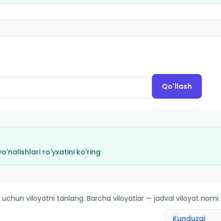
Qo'llash
nalishlari ro'yxatini ko'ring
M lar bo'yicha kirish ballari va kvotalar
 uchun viloyatni tanlang. Barcha viloyatlar — jadval viloyat nomi