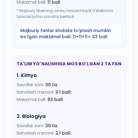
Maksimal ball:
11
ball
*
Majburiy blokning ushbu fanida faqat O'zbekiston
tarixi bo'yicha savollar beriladi.
Majburiy fanlar blokida to'plash mumkin
bo'lgan maksimal ball:
11+11+11= 33 ball
TA'LIM YO'NALISHIGA MOS BO'LGAN 2 TA FAN
1
.
Kimyo
Savollar soni:
30
ta
;
Baholash mezoni:
3.1
ball
;
Maksimal ball:
93
ball
2
.
Biologiya
Savollar soni:
30
ta
;
Baholash mezoni:
2.1
ball
;