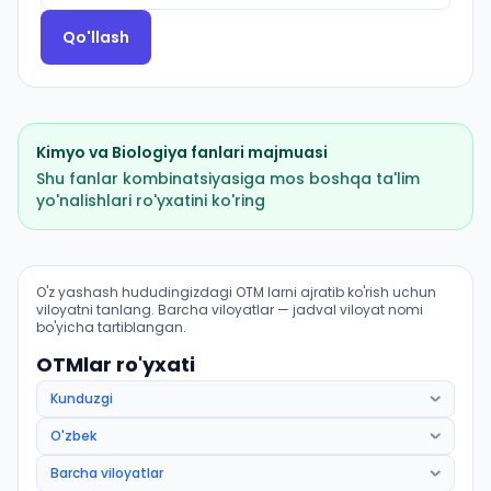
Qo'llash
Kimyo
va
Biologiya
fanlari majmuasi
Shu fanlar kombinatsiyasiga mos boshqa ta'lim
yo'nalishlari ro'yxatini ko'ring
Fundamental tibbiyot (Uchqoʻrgʻon tumani): OTM lar bo
O'z yashash hududingizdagi OTM larni ajratib ko'rish uchun
viloyatni tanlang. Barcha viloyatlar — jadval viloyat nomi
bo'yicha tartiblangan.
OTMlar ro'yxati