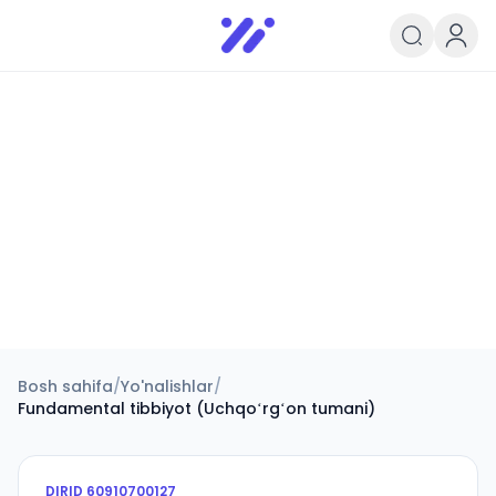
Infoedu
Ta&#039;lim xabarlari va yangili
Bosh sahifa
/
Yo'nalishlar
/
Fundamental tibbiyot (Uchqoʻrgʻon tumani)
DIRID
60910700127