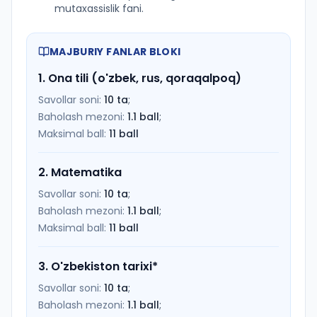
mutaxassislik fani.
MAJBURIY FANLAR BLOKI
1
.
Ona tili (o'zbek, rus, qoraqalpoq)
Savollar soni:
10
ta
;
Baholash mezoni:
1.1
ball
;
Maksimal ball:
11
ball
2
.
Matematika
Savollar soni:
10
ta
;
Baholash mezoni:
1.1
ball
;
Maksimal ball:
11
ball
3
.
O'zbekiston tarixi
*
Savollar soni:
10
ta
;
Baholash mezoni:
1.1
ball
;