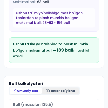
Maksimal ball:
63
ball
Ushbu ta'lim yo'nalishiga mos bo'lgan
fanlardan to'plash mumkin bo'lgan
maksimal ball:
93+63= 156 ball
Ushbu ta'lim yo'nalishida to'plash mumkin
189
ball
bo'lgan maksimal ball —
ni tashkil
etadi.
Ball kalkulyatori
Umumiy ball
Fanlar bo'yicha