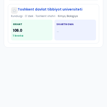
Toshkent davlat tibbiyot universiteti
Kunduzgi
•
O`zbek
•
Toshkent shahri
•
Kimyo, Biologiya
GRANT
SHARTNOMA
106.0
—
1
kvota