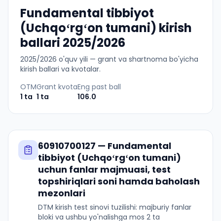
Fundamental tibbiyot
(Uchqoʻrgʻon tumani) kirish
ballari 2025/2026
2025
/
2026
o'quv yili — grant va shartnoma bo'yicha
kirish ballari va kvotalar.
OTM
Grant kvota
Eng past ball
1
ta
1
ta
106.0
60910700127
—
Fundamental
tibbiyot (Uchqoʻrgʻon tumani)
uchun fanlar majmuasi, test
topshiriqlari soni hamda baholash
mezonlari
DTM kirish test sinovi tuzilishi: majburiy fanlar
bloki va ushbu yo'nalishga mos 2 ta