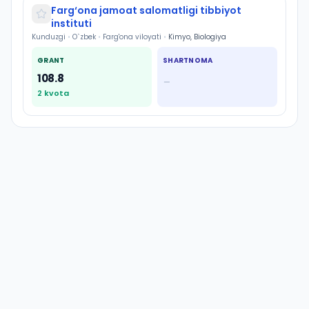
Farg‘ona jamoat salomatligi tibbiyot
instituti
Kunduzgi
•
O`zbek
•
Farg'ona viloyati
•
Kimyo, Biologiya
GRANT
SHARTNOMA
108.8
—
2
kvota