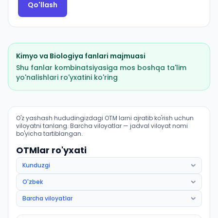
Qo'llash
Kimyo
va
Biologiya
fanlari majmuasi
Shu fanlar kombinatsiyasiga mos boshqa ta'lim
yo'nalishlari ro'yxatini ko'ring
Tibbiy profilaktika ishi (Quvasoy shahri): OTM lar bo'yi
O'z yashash hududingizdagi OTM larni ajratib ko'rish uchun
viloyatni tanlang. Barcha viloyatlar — jadval viloyat nomi
bo'yicha tartiblangan.
OTMlar ro'yxati