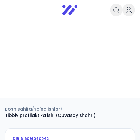
Infoedu
Ta&#039;lim xabarlari va yangili
Bosh sahifa
/
Yo'nalishlar
/
Tibbiy profilaktika ishi (Quvasoy shahri)
DIRID
6091040042