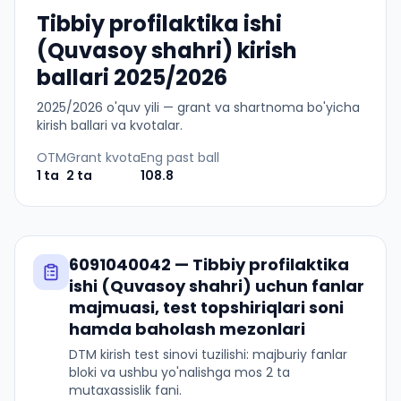
Tibbiy profilaktika ishi
(Quvasoy shahri) kirish
ballari 2025/2026
2025
/
2026
o'quv yili — grant va shartnoma bo'yicha
kirish ballari va kvotalar.
OTM
Grant kvota
Eng past ball
1
ta
2
ta
108.8
6091040042
—
Tibbiy profilaktika
ishi (Quvasoy shahri)
uchun fanlar
majmuasi, test topshiriqlari soni
hamda baholash mezonlari
DTM kirish test sinovi tuzilishi: majburiy fanlar
bloki va ushbu yo'nalishga mos 2 ta
mutaxassislik fani.