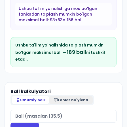
Ushbu ta'lim yo'nalishiga mos bo'lgan
fanlardan to'plash mumkin bo'lgan
maksimal ball:
93+63= 156 ball
Ushbu ta'lim yo'nalishida to'plash mumkin
189
ball
bo'lgan maksimal ball —
ni tashkil
etadi.
Ball kalkulyatori
Umumiy ball
Fanlar bo'yicha