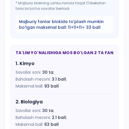
*
Majburiy blokning ushbu fanida faqat O'zbekiston
tarixi bo'yicha savollar beriladi.
Majburiy fanlar blokida to'plash mumkin
bo'lgan maksimal ball:
11+11+11= 33 ball
TA'LIM YO'NALISHIGA MOS BO'LGAN 2 TA FAN
1
.
Kimyo
Savollar soni:
30
ta
;
Baholash mezoni:
3.1
ball
;
Maksimal ball:
93
ball
2
.
Biologiya
Savollar soni:
30
ta
;
Baholash mezoni:
2.1
ball
;
Maksimal ball:
63
ball