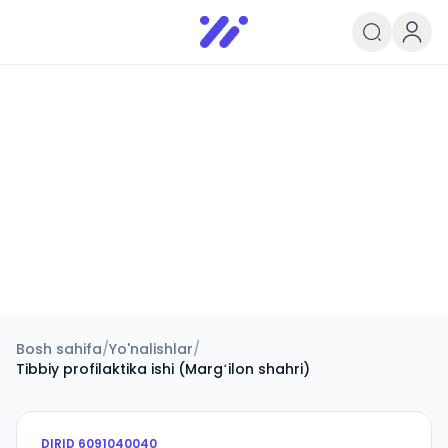
Infoedu
Ta&#039;lim xabarlari va yangili
Bosh sahifa
/
Yo'nalishlar
/
Tibbiy profilaktika ishi (Margʻilon shahri)
DIRID
6091040040