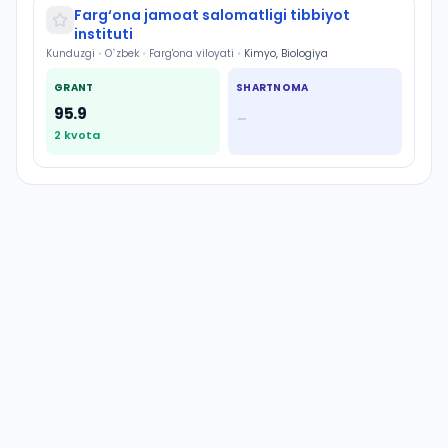
Farg‘ona jamoat salomatligi tibbiyot
instituti
Kunduzgi
•
O`zbek
•
Farg'ona viloyati
•
Kimyo, Biologiya
GRANT
SHARTNOMA
95.9
—
2
kvota