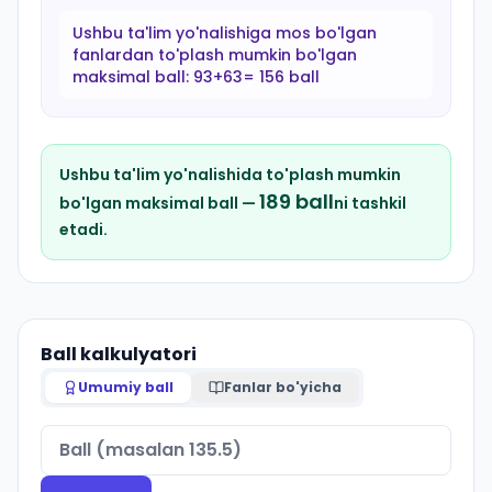
Ushbu ta'lim yo'nalishiga mos bo'lgan
fanlardan to'plash mumkin bo'lgan
maksimal ball:
93+63= 156 ball
Ushbu ta'lim yo'nalishida to'plash mumkin
189
ball
bo'lgan maksimal ball —
ni tashkil
etadi.
Ball kalkulyatori
Umumiy ball
Fanlar bo'yicha