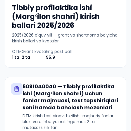
Tibbiy profilaktika ishi
(Margʻilon shahri) kirish
ballari 2025/2026
2025
/
2026
o'quv yili — grant va shartnoma bo'yicha
kirish ballari va kvotalar.
OTM
Grant kvota
Eng past ball
1
ta
2
ta
95.9
6091040040
—
Tibbiy profilaktika
ishi (Margʻilon shahri)
uchun
fanlar majmuasi, test topshiriqlari
soni hamda baholash mezonlari
DTM kirish test sinovi tuzilishi: majburiy fanlar
bloki va ushbu yo'nalishga mos 2 ta
mutaxassislik fani.