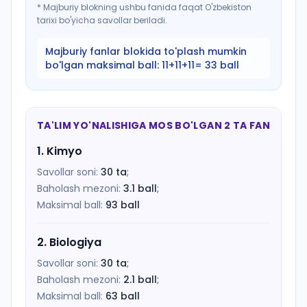
*
Majburiy blokning ushbu fanida faqat O'zbekiston
tarixi bo'yicha savollar beriladi.
Majburiy fanlar blokida to'plash mumkin
bo'lgan maksimal ball:
11+11+11= 33 ball
TA'LIM YO'NALISHIGA MOS BO'LGAN 2 TA FAN
1
.
Kimyo
Savollar soni:
30
ta
;
Baholash mezoni:
3.1
ball
;
Maksimal ball:
93
ball
2
.
Biologiya
Savollar soni:
30
ta
;
Baholash mezoni:
2.1
ball
;
Maksimal ball:
63
ball