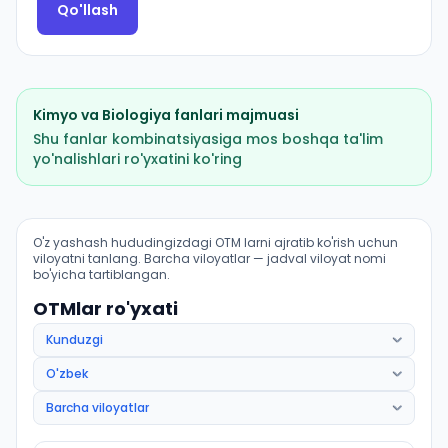
Qo'llash
Kimyo
va
Biologiya
fanlari majmuasi
Shu fanlar kombinatsiyasiga mos boshqa ta'lim
yo'nalishlari ro'yxatini ko'ring
Tibbiy profilaktika ishi (Margʻilon shahri): OTM lar bo'y
O'z yashash hududingizdagi OTM larni ajratib ko'rish uchun
viloyatni tanlang. Barcha viloyatlar — jadval viloyat nomi
bo'yicha tartiblangan.
OTMlar ro'yxati