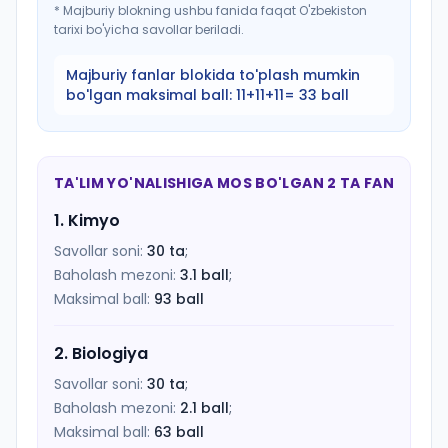
*
Majburiy blokning ushbu fanida faqat O'zbekiston
tarixi bo'yicha savollar beriladi.
Majburiy fanlar blokida to'plash mumkin
bo'lgan maksimal ball:
11+11+11= 33 ball
TA'LIM YO'NALISHIGA MOS BO'LGAN 2 TA FAN
1
.
Kimyo
Savollar soni:
30
ta
;
Baholash mezoni:
3.1
ball
;
Maksimal ball:
93
ball
2
.
Biologiya
Savollar soni:
30
ta
;
Baholash mezoni:
2.1
ball
;
Maksimal ball:
63
ball