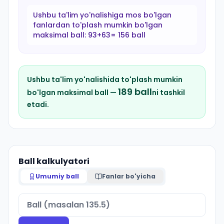
Ushbu ta'lim yo'nalishiga mos bo'lgan
fanlardan to'plash mumkin bo'lgan
maksimal ball:
93+63= 156 ball
Ushbu ta'lim yo'nalishida to'plash mumkin
189
ball
bo'lgan maksimal ball —
ni tashkil
etadi.
Ball kalkulyatori
Umumiy ball
Fanlar bo'yicha