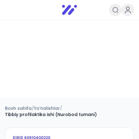
Infoedu
Ta&#039;lim xabarlari va yangili
Bosh sahifa
/
Yo'nalishlar
/
Tibbiy profilaktika ishi (Nurobod tumani)
DIRID
60910400220