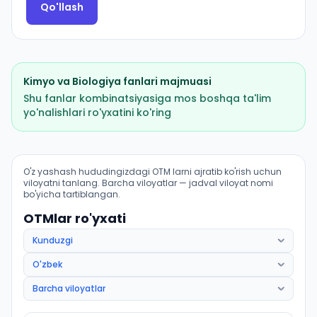
Qo'llash
Kimyo
va
Biologiya
fanlari majmuasi
Shu fanlar kombinatsiyasiga mos boshqa ta'lim
yo'nalishlari ro'yxatini ko'ring
Tibbiy profilaktika ishi (Nurobod tumani): OTM lar bo'y
O'z yashash hududingizdagi OTM larni ajratib ko'rish uchun
viloyatni tanlang. Barcha viloyatlar — jadval viloyat nomi
bo'yicha tartiblangan.
OTMlar ro'yxati