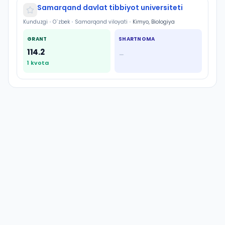
Samarqand davlat tibbiyot universiteti
Kunduzgi
•
O`zbek
•
Samarqand viloyati
•
Kimyo, Biologiya
GRANT
SHARTNOMA
114.2
—
1
kvota