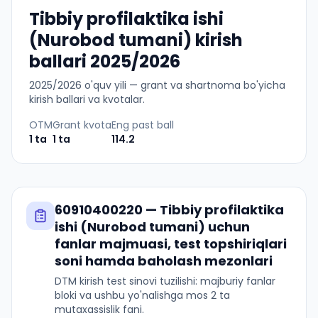
Tibbiy profilaktika ishi
(Nurobod tumani) kirish
ballari 2025/2026
2025
/
2026
o'quv yili — grant va shartnoma bo'yicha
kirish ballari va kvotalar.
OTM
Grant kvota
Eng past ball
1
ta
1
ta
114.2
60910400220
—
Tibbiy profilaktika
ishi (Nurobod tumani)
uchun
fanlar majmuasi, test topshiriqlari
soni hamda baholash mezonlari
DTM kirish test sinovi tuzilishi: majburiy fanlar
bloki va ushbu yo'nalishga mos 2 ta
mutaxassislik fani.