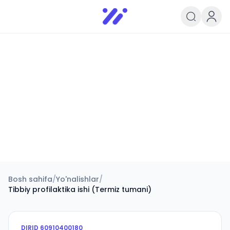
Infoedu
Ta&#039;lim xabarlari va yangili
Bosh sahifa
/
Yo'nalishlar
/
Tibbiy profilaktika ishi (Termiz tumani)
DIRID
60910400180