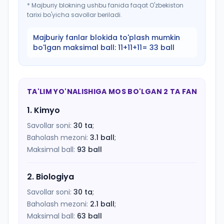
*
Majburiy blokning ushbu fanida faqat O'zbekiston
tarixi bo'yicha savollar beriladi.
Majburiy fanlar blokida to'plash mumkin
bo'lgan maksimal ball:
11+11+11= 33 ball
TA'LIM YO'NALISHIGA MOS BO'LGAN 2 TA FAN
1
.
Kimyo
Savollar soni:
30
ta
;
Baholash mezoni:
3.1
ball
;
Maksimal ball:
93
ball
2
.
Biologiya
Savollar soni:
30
ta
;
Baholash mezoni:
2.1
ball
;
Maksimal ball:
63
ball