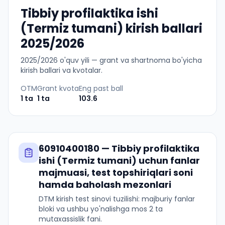
Tibbiy profilaktika ishi
(Termiz tumani) kirish ballari
2025/2026
2025
/
2026
o'quv yili — grant va shartnoma bo'yicha
kirish ballari va kvotalar.
OTM
Grant kvota
Eng past ball
1
ta
1
ta
103.6
60910400180
—
Tibbiy profilaktika
ishi (Termiz tumani)
uchun fanlar
majmuasi, test topshiriqlari soni
hamda baholash mezonlari
DTM kirish test sinovi tuzilishi: majburiy fanlar
bloki va ushbu yo'nalishga mos 2 ta
mutaxassislik fani.