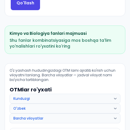
Qo'llash
Kimyo
va
Biologiya
fanlari majmuasi
Shu fanlar kombinatsiyasiga mos boshqa ta'lim
yo'nalishlari ro'yxatini ko'ring
Tibbiy profilaktika ishi (Termiz tumani): OTM lar bo'yic
O'z yashash hududingizdagi OTM larni ajratib ko'rish uchun
viloyatni tanlang. Barcha viloyatlar — jadval viloyat nomi
bo'yicha tartiblangan.
OTMlar ro'yxati