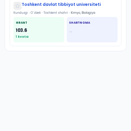
Toshkent davlat tibbiyot universiteti
Kunduzgi
•
O`zbek
•
Toshkent shahri
•
Kimyo, Biologiya
GRANT
SHARTNOMA
103.6
—
1
kvota