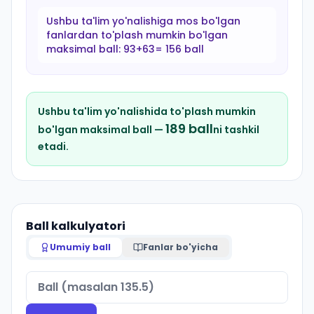
Ushbu ta'lim yo'nalishiga mos bo'lgan
fanlardan to'plash mumkin bo'lgan
maksimal ball:
93+63= 156 ball
Ushbu ta'lim yo'nalishida to'plash mumkin
189
ball
bo'lgan maksimal ball —
ni tashkil
etadi.
Ball kalkulyatori
Umumiy ball
Fanlar bo'yicha