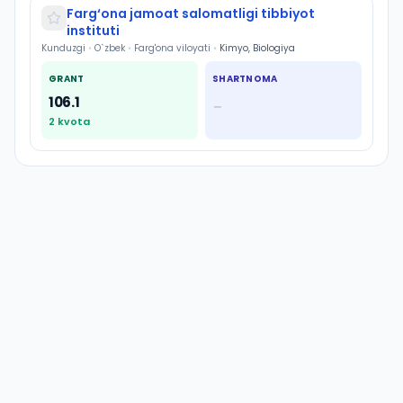
Farg‘ona jamoat salomatligi tibbiyot
instituti
Kunduzgi
•
O`zbek
•
Farg'ona viloyati
•
Kimyo, Biologiya
GRANT
SHARTNOMA
106.1
—
2
kvota