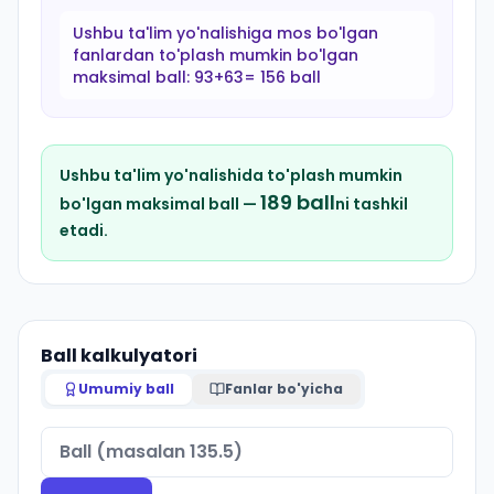
Ushbu ta'lim yo'nalishiga mos bo'lgan
fanlardan to'plash mumkin bo'lgan
maksimal ball:
93+63= 156 ball
Ushbu ta'lim yo'nalishida to'plash mumkin
189
ball
bo'lgan maksimal ball —
ni tashkil
etadi.
Ball kalkulyatori
Umumiy ball
Fanlar bo'yicha