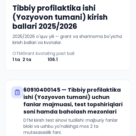
Tibbiy profilaktika ishi
(Yozyovon tumani) kirish
ballari 2025/2026
2025
/
2026
o'quv yili — grant va shartnoma bo'yicha
kirish ballari va kvotalar.
OTM
Grant kvota
Eng past ball
1
ta
2
ta
106.1
60910400145
—
Tibbiy profilaktika
ishi (Yozyovon tumani)
uchun
fanlar majmuasi, test topshiriqlari
soni hamda baholash mezonlari
DTM kirish test sinovi tuzilishi: majburiy fanlar
bloki va ushbu yo'nalishga mos 2 ta
mutaxassislik fani.