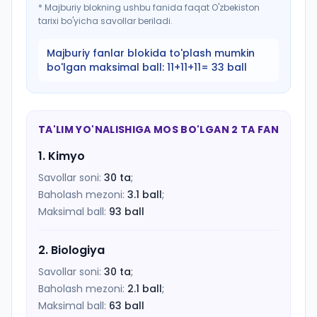
*
Majburiy blokning ushbu fanida faqat O'zbekiston
tarixi bo'yicha savollar beriladi.
Majburiy fanlar blokida to'plash mumkin
bo'lgan maksimal ball:
11+11+11= 33 ball
TA'LIM YO'NALISHIGA MOS BO'LGAN 2 TA FAN
1
.
Kimyo
Savollar soni:
30
ta
;
Baholash mezoni:
3.1
ball
;
Maksimal ball:
93
ball
2
.
Biologiya
Savollar soni:
30
ta
;
Baholash mezoni:
2.1
ball
;
Maksimal ball:
63
ball