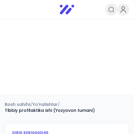
Infoedu
Ta&#039;lim xabarlari va yangili
Bosh sahifa
/
Yo'nalishlar
/
Tibbiy profilaktika ishi (Yozyovon tumani)
DIRID
60910400145