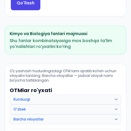
Qo'llash
Kimyo
va
Biologiya
fanlari majmuasi
Shu fanlar kombinatsiyasiga mos boshqa ta'lim
yo'nalishlari ro'yxatini ko'ring
Tibbiy profilaktika ishi (Yozyovon tumani): OTM lar bo'
O'z yashash hududingizdagi OTM larni ajratib ko'rish uchun
viloyatni tanlang. Barcha viloyatlar — jadval viloyat nomi
bo'yicha tartiblangan.
OTMlar ro'yxati