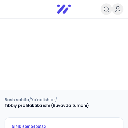
Infoedu
Ta&#039;lim xabarlari va yangili
Bosh sahifa
/
Yo'nalishlar
/
Tibbiy profilaktika ishi (Buvayda tumani)
DIRID
60910400132