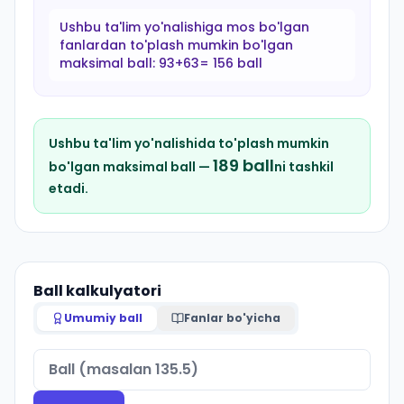
Ushbu ta'lim yo'nalishiga mos bo'lgan
fanlardan to'plash mumkin bo'lgan
maksimal ball:
93+63= 156 ball
Ushbu ta'lim yo'nalishida to'plash mumkin
189
ball
bo'lgan maksimal ball —
ni tashkil
etadi.
Ball kalkulyatori
Umumiy ball
Fanlar bo'yicha