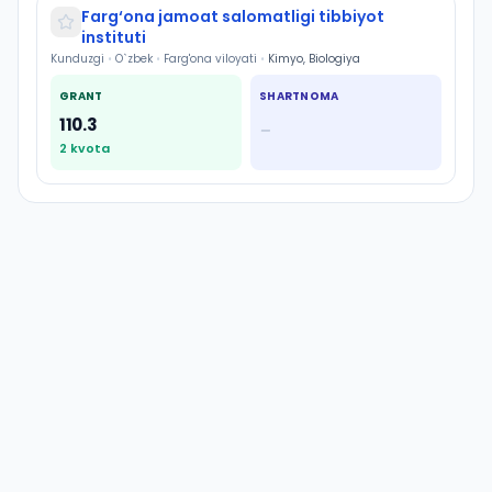
Farg‘ona jamoat salomatligi tibbiyot
instituti
Kunduzgi
•
O`zbek
•
Farg'ona viloyati
•
Kimyo, Biologiya
GRANT
SHARTNOMA
110.3
—
2
kvota