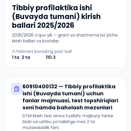
Tibbiy profilaktika ishi
(Buvayda tumani) kirish
ballari 2025/2026
2025
/
2026
o'quv yili — grant va shartnoma bo'yicha
kirish ballari va kvotalar.
OTM
Grant kvota
Eng past ball
1
ta
2
ta
110.3
60910400132
—
Tibbiy profilaktika
ishi (Buvayda tumani)
uchun
fanlar majmuasi, test topshiriqlari
soni hamda baholash mezonlari
DTM kirish test sinovi tuzilishi: majburiy fanlar
bloki va ushbu yo'nalishga mos 2 ta
mutaxassislik fani.