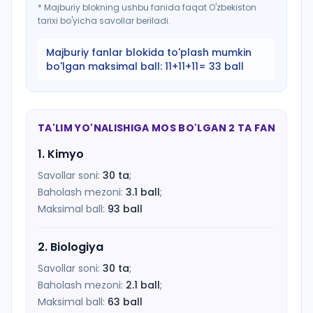
*
Majburiy blokning ushbu fanida faqat O'zbekiston
tarixi bo'yicha savollar beriladi.
Majburiy fanlar blokida to'plash mumkin
bo'lgan maksimal ball:
11+11+11= 33 ball
TA'LIM YO'NALISHIGA MOS BO'LGAN 2 TA FAN
1
.
Kimyo
Savollar soni:
30
ta
;
Baholash mezoni:
3.1
ball
;
Maksimal ball:
93
ball
2
.
Biologiya
Savollar soni:
30
ta
;
Baholash mezoni:
2.1
ball
;
Maksimal ball:
63
ball