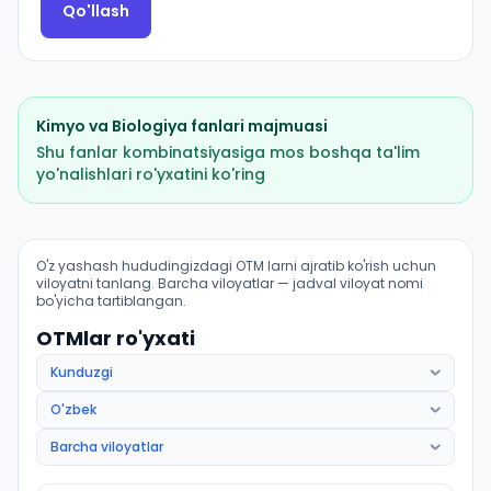
Qo'llash
Kimyo
va
Biologiya
fanlari majmuasi
Shu fanlar kombinatsiyasiga mos boshqa ta'lim
yo'nalishlari ro'yxatini ko'ring
Tibbiy profilaktika ishi (Buvayda tumani): OTM lar bo'y
O'z yashash hududingizdagi OTM larni ajratib ko'rish uchun
viloyatni tanlang. Barcha viloyatlar — jadval viloyat nomi
bo'yicha tartiblangan.
OTMlar ro'yxati