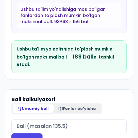
Ushbu ta'lim yo'nalishiga mos bo'lgan
fanlardan to'plash mumkin bo'lgan
maksimal ball:
93+63= 156 ball
Ushbu ta'lim yo'nalishida to'plash mumkin
189
ball
bo'lgan maksimal ball —
ni tashkil
etadi.
Ball kalkulyatori
Umumiy ball
Fanlar bo'yicha