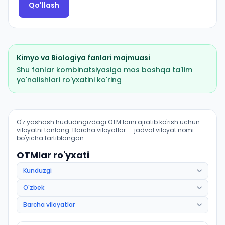
Qo'llash
Kimyo
va
Biologiya
fanlari majmuasi
Shu fanlar kombinatsiyasiga mos boshqa ta'lim
yo'nalishlari ro'yxatini ko'ring
Tibbiy profilaktika ishi (Marhamat tumani): OTM lar bo
O'z yashash hududingizdagi OTM larni ajratib ko'rish uchun
viloyatni tanlang. Barcha viloyatlar — jadval viloyat nomi
bo'yicha tartiblangan.
OTMlar ro'yxati