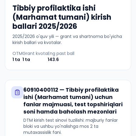
Tibbiy profilaktika ishi
(Marhamat tumani) kirish
ballari 2025/2026
2025
/
2026
o'quv yili — grant va shartnoma bo'yicha
kirish ballari va kvotalar.
OTM
Grant kvota
Eng past ball
1
ta
1
ta
143.6
60910400112
—
Tibbiy profilaktika
ishi (Marhamat tumani)
uchun
fanlar majmuasi, test topshiriqlari
soni hamda baholash mezonlari
DTM kirish test sinovi tuzilishi: majburiy fanlar
bloki va ushbu yo'nalishga mos 2 ta
mutaxassislik fani.