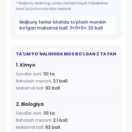
*
Majburiy blokning ushbu fanida faqat O'zbekiston
tarixi bo'yicha savollar beriladi.
Majburiy fanlar blokida to'plash mumkin
bo'lgan maksimal ball:
11+11+11= 33 ball
TA'LIM YO'NALISHIGA MOS BO'LGAN 2 TA FAN
1
.
Kimyo
Savollar soni:
30
ta
;
Baholash mezoni:
3.1
ball
;
Maksimal ball:
93
ball
2
.
Biologiya
Savollar soni:
30
ta
;
Baholash mezoni:
2.1
ball
;
Maksimal ball:
63
ball