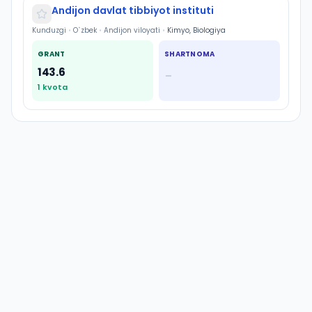
Andijon davlat tibbiyot instituti
Kunduzgi
•
O`zbek
•
Andijon viloyati
•
Kimyo, Biologiya
GRANT
SHARTNOMA
143.6
—
1
kvota