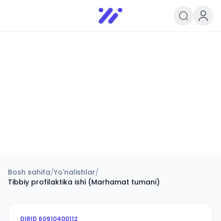
Infoedu
Ta&#039;lim xabarlari va yangili
Bosh sahifa
/
Yo'nalishlar
/
Tibbiy profilaktika ishi (Marhamat tumani)
DIRID
60910400112