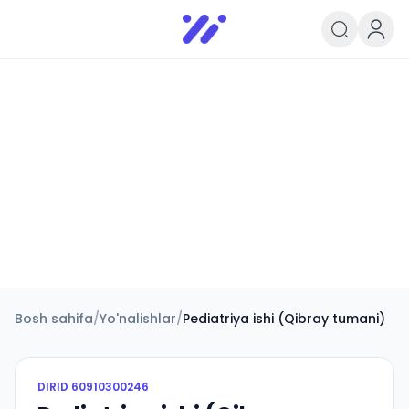
Infoedu
Ta&#039;lim xabarlari va yangili
Bosh sahifa
/
Yo'nalishlar
/
Pediatriya ishi (Qibray tumani)
DIRID
60910300246