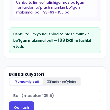
Ushbu ta'lim yo'nalishiga mos bo'lgan
fanlardan to'plash mumkin bo'lgan
maksimal ball:
93+63= 156 ball
Ushbu ta'lim yo'nalishida to'plash mumkin
189
ball
bo'lgan maksimal ball —
ni tashkil
etadi.
Ball kalkulyatori
Umumiy ball
Fanlar bo'yicha
Qo'llash