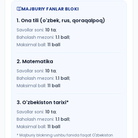
MAJBURIY FANLAR BLOKI
1
.
Ona tili (o'zbek, rus, qoraqalpoq)
Savollar soni:
10
ta
;
Baholash mezoni:
1.1
ball
;
Maksimal ball:
11
ball
2
.
Matematika
Savollar soni:
10
ta
;
Baholash mezoni:
1.1
ball
;
Maksimal ball:
11
ball
3
.
O'zbekiston tarixi
*
Savollar soni:
10
ta
;
Baholash mezoni:
1.1
ball
;
Maksimal ball:
11
ball
*
Majburiy blokning ushbu fanida faqat O'zbekiston