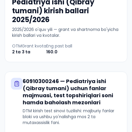
Pediatriya ishi (Qibray
tumani) kirish ballari
2025/2026
2025
/
2026
o'quv yili — grant va shartnoma bo'yicha
kirish ballari va kvotalar.
OTM
Grant kvota
Eng past ball
2
ta
3
ta
160.0
60910300246
—
Pediatriya ishi
(Qibray tumani)
uchun fanlar
majmuasi, test topshiriqlari soni
hamda baholash mezonlari
DTM kirish test sinovi tuzilishi: majburiy fanlar
bloki va ushbu yo'nalishga mos 2 ta
mutaxassislik fani.