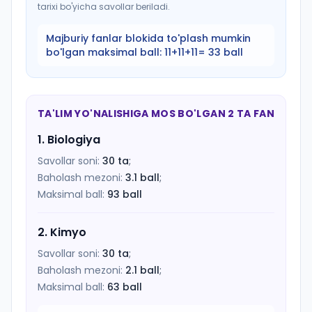
tarixi bo'yicha savollar beriladi.
Majburiy fanlar blokida to'plash mumkin
bo'lgan maksimal ball:
11+11+11= 33 ball
TA'LIM YO'NALISHIGA MOS BO'LGAN 2 TA FAN
1
.
Biologiya
Savollar soni:
30
ta
;
Baholash mezoni:
3.1
ball
;
Maksimal ball:
93
ball
2
.
Kimyo
Savollar soni:
30
ta
;
Baholash mezoni:
2.1
ball
;
Maksimal ball:
63
ball