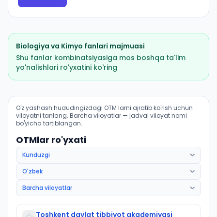
Biologiya
va
Kimyo
fanlari majmuasi
Shu fanlar kombinatsiyasiga mos boshqa ta'lim
yo'nalishlari ro'yxatini ko'ring
Pediatriya ishi (Qibray tumani): OTM lar bo'yicha kiris
O'z yashash hududingizdagi OTM larni ajratib ko'rish uchun
viloyatni tanlang. Barcha viloyatlar — jadval viloyat nomi
bo'yicha tartiblangan.
OTMlar ro'yxati
Toshkent davlat tibbiyot akademiyasi