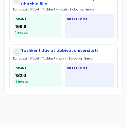
Chirchiq filiali
Kunduzgi
•
O`zbek
•
Toshkent viloyati
•
Biologiya, Kimyo
GRANT
SHARTNOMA
168.9
—
1
kvota
Toshkent davlat tibbiyot universiteti
Kunduzgi
•
O`zbek
•
Toshkent shahri
•
Biologiya, Kimyo
GRANT
SHARTNOMA
182.0
—
2
kvota