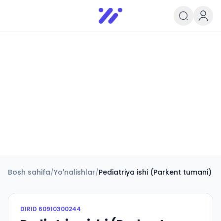
Infoedu
Ta&#039;lim xabarlari va yangili
Bosh sahifa
/
Yo'nalishlar
/
Pediatriya ishi (Parkent tumani)
DIRID
60910300244