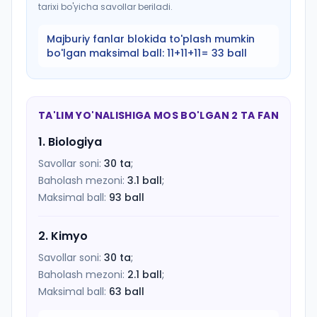
tarixi bo'yicha savollar beriladi.
Majburiy fanlar blokida to'plash mumkin
bo'lgan maksimal ball:
11+11+11= 33 ball
TA'LIM YO'NALISHIGA MOS BO'LGAN 2 TA FAN
1
.
Biologiya
Savollar soni:
30
ta
;
Baholash mezoni:
3.1
ball
;
Maksimal ball:
93
ball
2
.
Kimyo
Savollar soni:
30
ta
;
Baholash mezoni:
2.1
ball
;
Maksimal ball:
63
ball