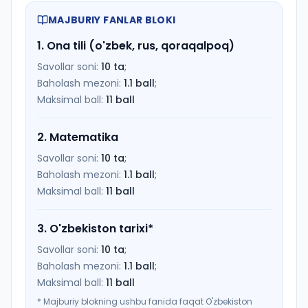
MAJBURIY FANLAR BLOKI
1
.
Ona tili (o'zbek, rus, qoraqalpoq)
Savollar soni:
10
ta
;
Baholash mezoni:
1.1
ball
;
Maksimal ball:
11
ball
2
.
Matematika
Savollar soni:
10
ta
;
Baholash mezoni:
1.1
ball
;
Maksimal ball:
11
ball
3
.
O'zbekiston tarixi
*
Savollar soni:
10
ta
;
Baholash mezoni:
1.1
ball
;
Maksimal ball:
11
ball
*
Majburiy blokning ushbu fanida faqat O'zbekiston