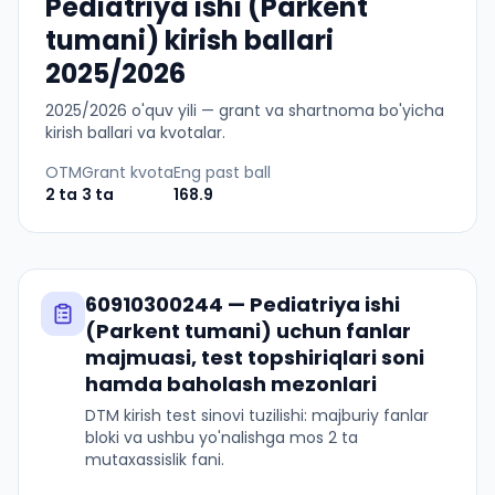
Pediatriya ishi (Parkent
tumani) kirish ballari
2025/2026
2025
/
2026
o'quv yili — grant va shartnoma bo'yicha
kirish ballari va kvotalar.
OTM
Grant kvota
Eng past ball
2
ta
3
ta
168.9
60910300244
—
Pediatriya ishi
(Parkent tumani)
uchun fanlar
majmuasi, test topshiriqlari soni
hamda baholash mezonlari
DTM kirish test sinovi tuzilishi: majburiy fanlar
bloki va ushbu yo'nalishga mos 2 ta
mutaxassislik fani.