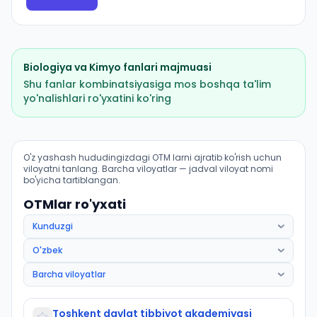
Biologiya
va
Kimyo
fanlari majmuasi
Shu fanlar kombinatsiyasiga mos boshqa ta'lim
yo'nalishlari ro'yxatini ko'ring
Pediatriya ishi (Parkent tumani): OTM lar bo'yicha kiri
O'z yashash hududingizdagi OTM larni ajratib ko'rish uchun
viloyatni tanlang. Barcha viloyatlar — jadval viloyat nomi
bo'yicha tartiblangan.
OTMlar ro'yxati
Toshkent davlat tibbiyot akademiyasi