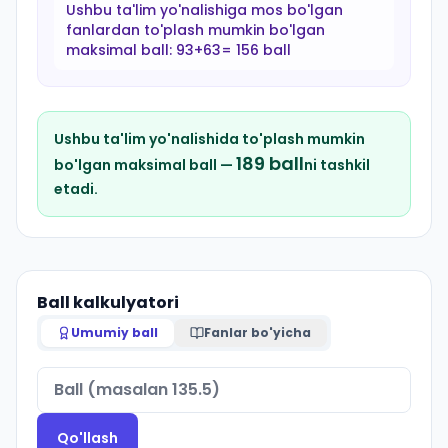
Ushbu ta'lim yo'nalishiga mos bo'lgan
fanlardan to'plash mumkin bo'lgan
maksimal ball:
93+63= 156 ball
Ushbu ta'lim yo'nalishida to'plash mumkin
189
ball
bo'lgan maksimal ball —
ni tashkil
etadi.
Ball kalkulyatori
Umumiy ball
Fanlar bo'yicha
Qo'llash