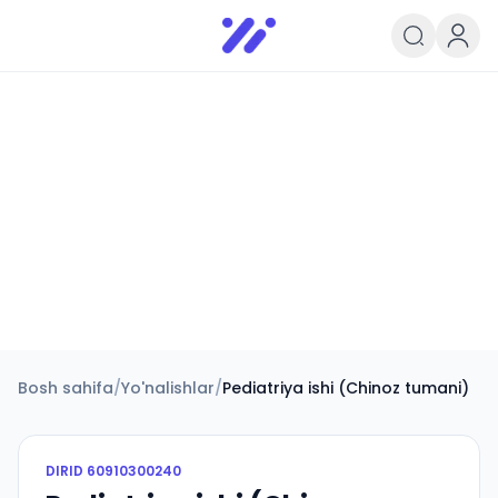
Infoedu
Ta&#039;lim xabarlari va yangili
Bosh sahifa
/
Yo'nalishlar
/
Pediatriya ishi (Chinoz tumani)
DIRID
60910300240