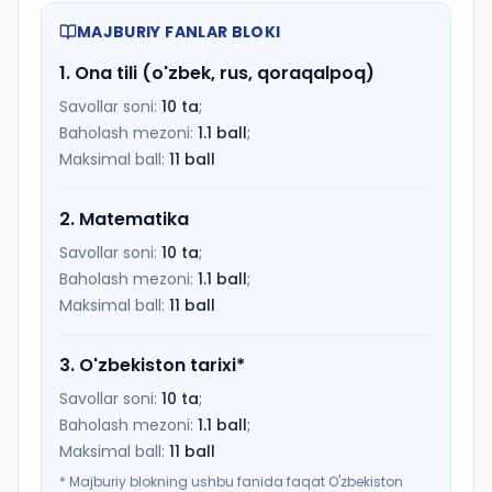
MAJBURIY FANLAR BLOKI
1
.
Ona tili (o'zbek, rus, qoraqalpoq)
Savollar soni:
10
ta
;
Baholash mezoni:
1.1
ball
;
Maksimal ball:
11
ball
2
.
Matematika
Savollar soni:
10
ta
;
Baholash mezoni:
1.1
ball
;
Maksimal ball:
11
ball
3
.
O'zbekiston tarixi
*
Savollar soni:
10
ta
;
Baholash mezoni:
1.1
ball
;
Maksimal ball:
11
ball
*
Majburiy blokning ushbu fanida faqat O'zbekiston