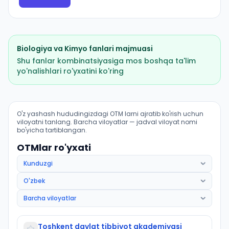
Biologiya
va
Kimyo
fanlari majmuasi
Shu fanlar kombinatsiyasiga mos boshqa ta'lim
yo'nalishlari ro'yxatini ko'ring
Pediatriya ishi (Chinoz tumani): OTM lar bo'yicha kiris
O'z yashash hududingizdagi OTM larni ajratib ko'rish uchun
viloyatni tanlang. Barcha viloyatlar — jadval viloyat nomi
bo'yicha tartiblangan.
OTMlar ro'yxati
Toshkent davlat tibbiyot akademiyasi