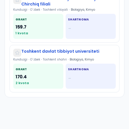
Chirchiq filiali
Kunduzgi
•
O`zbek
•
Toshkent viloyati
•
Biologiya, Kimyo
GRANT
SHARTNOMA
159.7
—
1
kvota
Toshkent davlat tibbiyot universiteti
Kunduzgi
•
O`zbek
•
Toshkent shahri
•
Biologiya, Kimyo
GRANT
SHARTNOMA
170.4
—
2
kvota