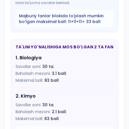
tarixi bo'yicha savollar beriladi.
Majburiy fanlar blokida to'plash mumkin
bo'lgan maksimal ball:
11+11+11= 33 ball
TA'LIM YO'NALISHIGA MOS BO'LGAN 2 TA FAN
1
.
Biologiya
Savollar soni:
30
ta
;
Baholash mezoni:
3.1
ball
;
Maksimal ball:
93
ball
2
.
Kimyo
Savollar soni:
30
ta
;
Baholash mezoni:
2.1
ball
;
Maksimal ball:
63
ball