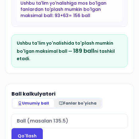
Ushbu ta'lim yo'nalishiga mos bo'lgan
fanlardan to'plash mumkin bo'lgan
maksimal ball:
93+63= 156 ball
Ushbu ta'lim yo'nalishida to'plash mumkin
189
ball
bo'lgan maksimal ball —
ni tashkil
etadi.
Ball kalkulyatori
Umumiy ball
Fanlar bo'yicha
Qo'llash