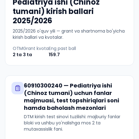
Pediatriya ishi (Chinoz
tumani) kirish ballari
2025/2026
2025
/
2026
o'quv yili — grant va shartnoma bo'yicha
kirish ballari va kvotalar.
OTM
Grant kvota
Eng past ball
2
ta
3
ta
159.7
60910300240
—
Pediatriya ishi
(Chinoz tumani)
uchun fanlar
majmuasi, test topshiriqlari soni
hamda baholash mezonlari
DTM kirish test sinovi tuzilishi: majburiy fanlar
bloki va ushbu yo'nalishga mos 2 ta
mutaxassislik fani.