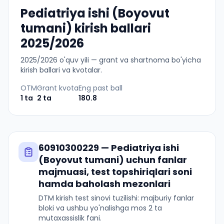
Pediatriya ishi (Boyovut
tumani) kirish ballari
2025/2026
2025
/
2026
o'quv yili — grant va shartnoma bo'yicha
kirish ballari va kvotalar.
OTM
Grant kvota
Eng past ball
1
ta
2
ta
180.8
60910300229
—
Pediatriya ishi
(Boyovut tumani)
uchun fanlar
majmuasi, test topshiriqlari soni
hamda baholash mezonlari
DTM kirish test sinovi tuzilishi: majburiy fanlar
bloki va ushbu yo'nalishga mos 2 ta
mutaxassislik fani.