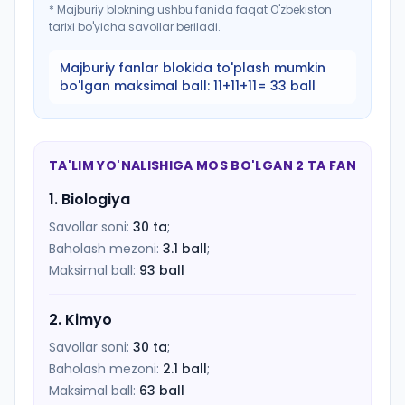
*
Majburiy blokning ushbu fanida faqat O'zbekiston
tarixi bo'yicha savollar beriladi.
Majburiy fanlar blokida to'plash mumkin
bo'lgan maksimal ball:
11+11+11= 33 ball
TA'LIM YO'NALISHIGA MOS BO'LGAN 2 TA FAN
1
.
Biologiya
Savollar soni:
30
ta
;
Baholash mezoni:
3.1
ball
;
Maksimal ball:
93
ball
2
.
Kimyo
Savollar soni:
30
ta
;
Baholash mezoni:
2.1
ball
;
Maksimal ball:
63
ball