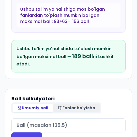
Ushbu ta'lim yo'nalishiga mos bo'lgan
fanlardan to'plash mumkin bo'lgan
maksimal ball:
93+63= 156 ball
Ushbu ta'lim yo'nalishida to'plash mumkin
189
ball
bo'lgan maksimal ball —
ni tashkil
etadi.
Ball kalkulyatori
Umumiy ball
Fanlar bo'yicha