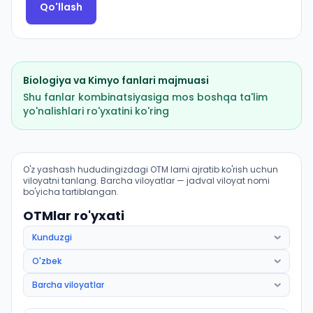
Qo'llash
Biologiya
va
Kimyo
fanlari majmuasi
Shu fanlar kombinatsiyasiga mos boshqa ta'lim
yo'nalishlari ro'yxatini ko'ring
Pediatriya ishi (Boyovut tumani): OTM lar bo'yicha kiri
O'z yashash hududingizdagi OTM larni ajratib ko'rish uchun
viloyatni tanlang. Barcha viloyatlar — jadval viloyat nomi
bo'yicha tartiblangan.
OTMlar ro'yxati