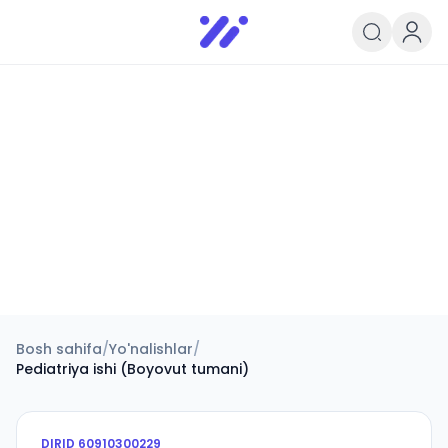
Infoedu
Ta&#039;lim xabarlari va yangili
Bosh sahifa
/
Yo'nalishlar
/
Pediatriya ishi (Boyovut tumani)
DIRID
60910300229