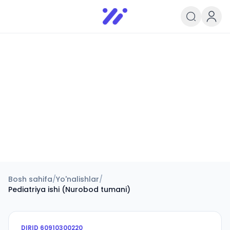
Infoedu
Ta&#039;lim xabarlari va yangili
Bosh sahifa
/
Yo'nalishlar
/
Pediatriya ishi (Nurobod tumani)
DIRID
60910300220