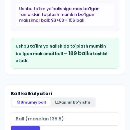
Ushbu ta'lim yo'nalishiga mos bo'lgan
fanlardan to'plash mumkin bo'lgan
maksimal ball:
93+63= 156 ball
Ushbu ta'lim yo'nalishida to'plash mumkin
189
ball
bo'lgan maksimal ball —
ni tashkil
etadi.
Ball kalkulyatori
Umumiy ball
Fanlar bo'yicha