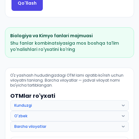
Qo'llash
Biologiya
va
Kimyo
fanlari majmuasi
Shu fanlar kombinatsiyasiga mos boshqa ta'lim
yo'nalishlari ro'yxatini ko'ring
Pediatriya ishi (Nurobod tumani): OTM lar bo'yicha kiri
O'z yashash hududingizdagi OTM larni ajratib ko'rish uchun
viloyatni tanlang. Barcha viloyatlar — jadval viloyat nomi
bo'yicha tartiblangan.
OTMlar ro'yxati