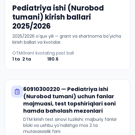
Pediatriya ishi (Nurobod
tumani) kirish ballari
2025/2026
2025
/
2026
o'quv yili — grant va shartnoma bo'yicha
kirish ballari va kvotalar.
OTM
Grant kvota
Eng past ball
1
ta
2
ta
180.6
60910300220
—
Pediatriya ishi
(Nurobod tumani)
uchun fanlar
majmuasi, test topshiriqlari soni
hamda baholash mezonlari
DTM kirish test sinovi tuzilishi: majburiy fanlar
bloki va ushbu yo'nalishga mos 2 ta
mutaxassislik fani.