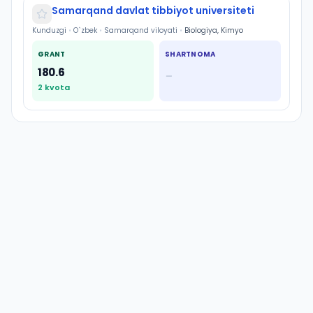
Samarqand davlat tibbiyot universiteti
Kunduzgi
•
O`zbek
•
Samarqand viloyati
•
Biologiya, Kimyo
GRANT
SHARTNOMA
180.6
—
2
kvota