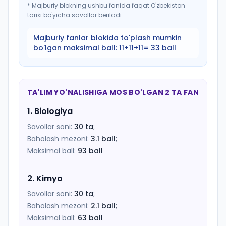
*
Majburiy blokning ushbu fanida faqat O'zbekiston
tarixi bo'yicha savollar beriladi.
Majburiy fanlar blokida to'plash mumkin
bo'lgan maksimal ball:
11+11+11= 33 ball
TA'LIM YO'NALISHIGA MOS BO'LGAN 2 TA FAN
1
.
Biologiya
Savollar soni:
30
ta
;
Baholash mezoni:
3.1
ball
;
Maksimal ball:
93
ball
2
.
Kimyo
Savollar soni:
30
ta
;
Baholash mezoni:
2.1
ball
;
Maksimal ball:
63
ball