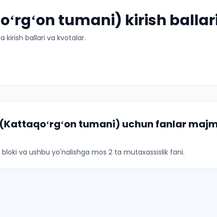
qoʻrgʻon tumani) kirish ballar
kirish ballari va kvotalar.
i (Kattaqoʻrgʻon tumani)
uchun fanlar majmua
ar bloki va ushbu yo'nalishga mos 2 ta mutaxassislik fani.