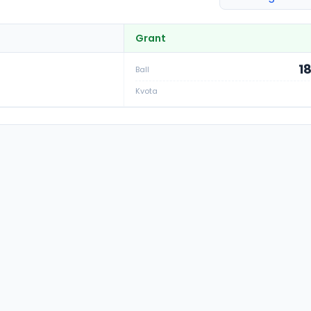
Grant
1
Ball
Kvota