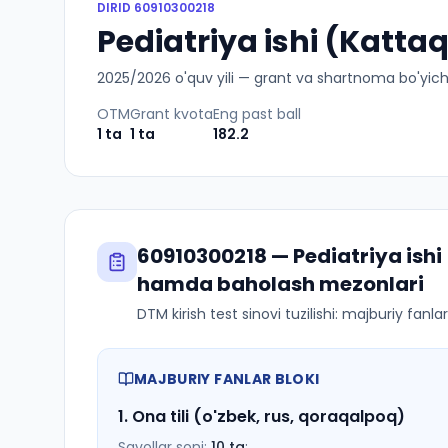
DIRID
60910300218
Pediatriya ishi (Katta
2025
/
2026
o'quv yili — grant va shartnoma bo'yicha 
OTM
Grant kvota
Eng past ball
1
ta
1
ta
182.2
60910300218
—
Pediatriya ish
hamda baholash mezonlari
DTM kirish test sinovi tuzilishi: majburiy fanl
MAJBURIY FANLAR BLOKI
1
.
Ona tili (o'zbek, rus, qoraqalpoq)
Savollar soni:
10
ta
;