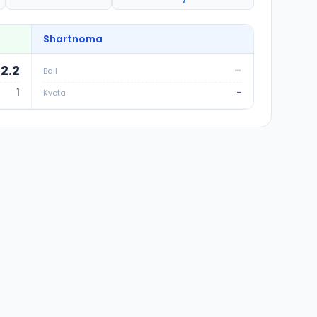
Shartnoma
82.2
-
Ball
1
-
Kvota