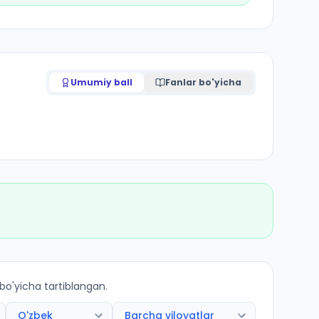
Umumiy ball
Fanlar bo'yicha
 bo'yicha tartiblangan.