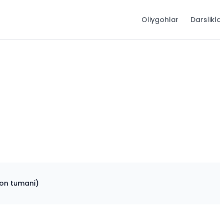
Oliygohlar
Darslikl
ʻon tumani)