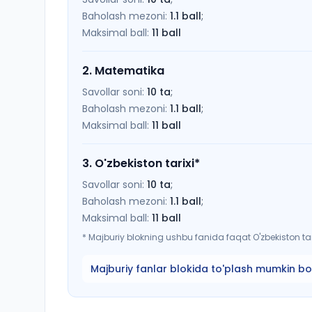
Baholash mezoni:
1.1
ball
;
Maksimal ball:
11
ball
2
.
Matematika
Savollar soni:
10
ta
;
Baholash mezoni:
1.1
ball
;
Maksimal ball:
11
ball
3
.
O'zbekiston tarixi
*
Savollar soni:
10
ta
;
Baholash mezoni:
1.1
ball
;
Maksimal ball:
11
ball
*
Majburiy blokning ushbu fanida faqat O'zbekiston tari
Majburiy fanlar blokida to'plash mumkin bo