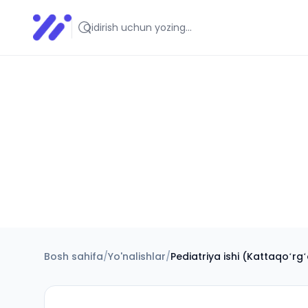
Infoedu
Ta&#039;lim xabarlari va yangiliklari
Bosh sahifa
/
Yo'nalishlar
/
Pediatriya ishi (Kattaqoʻrg