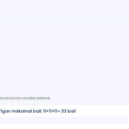
xi bo'yicha savollar beriladi.
'lgan maksimal ball:
11+11+11= 33 ball