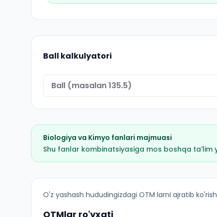
Ball kalkulyatori
Biologiya
va
Kimyo
fanlari majmuasi
Shu fanlar kombinatsiyasiga mos boshqa ta'lim yo'
Pediatriya ishi (Kattaqoʻrgʻon tumani): OTM lar
O'z yashash hududingizdagi OTM larni ajratib ko'rish
OTMlar ro'yxati