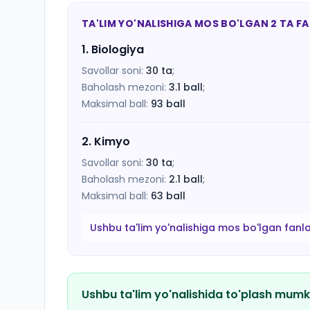
TA'LIM YO'NALISHIGA MOS BO'LGAN 2 TA F
1
.
Biologiya
Savollar soni:
30
ta
;
Baholash mezoni:
3.1
ball
;
Maksimal ball:
93
ball
2
.
Kimyo
Savollar soni:
30
ta
;
Baholash mezoni:
2.1
ball
;
Maksimal ball:
63
ball
Ushbu ta'lim yo'nalishiga mos bo'lgan fanl
Ushbu ta'lim yo'nalishida to'plash mumk