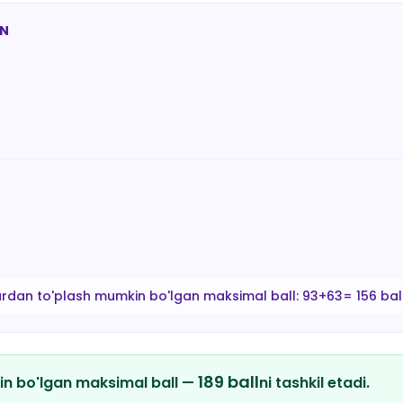
AN
ardan to'plash mumkin bo'lgan maksimal ball:
93+63= 156 bal
189
ball
in bo'lgan maksimal ball —
ni tashkil etadi.