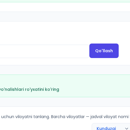
Qo'llash
nalishlari ro'yxatini ko'ring
 bo'yicha kirish ballari va kvotalar
 uchun viloyatni tanlang. Barcha viloyatlar — jadval viloyat nomi