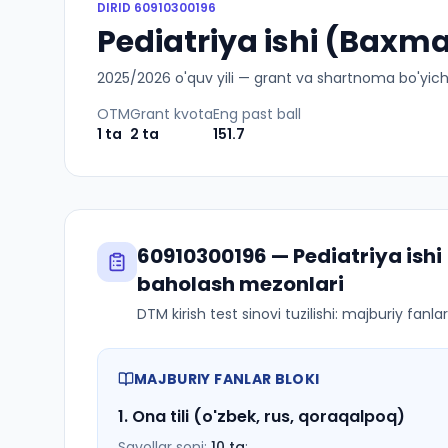
DIRID
60910300196
Pediatriya ishi (Baxma
2025
/
2026
o'quv yili — grant va shartnoma bo'yicha 
OTM
Grant kvota
Eng past ball
1
ta
2
ta
151.7
60910300196
—
Pediatriya ish
baholash mezonlari
DTM kirish test sinovi tuzilishi: majburiy fanl
MAJBURIY FANLAR BLOKI
1
.
Ona tili (o'zbek, rus, qoraqalpoq)
Savollar soni:
10
ta
;