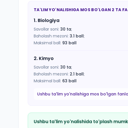
TA'LIM YO'NALISHIGA MOS BO'LGAN 2 TA F
1
.
Biologiya
Savollar soni:
30
ta
;
Baholash mezoni:
3.1
ball
;
Maksimal ball:
93
ball
2
.
Kimyo
Savollar soni:
30
ta
;
Baholash mezoni:
2.1
ball
;
Maksimal ball:
63
ball
Ushbu ta'lim yo'nalishiga mos bo'lgan fanl
Ushbu ta'lim yo'nalishida to'plash mumk