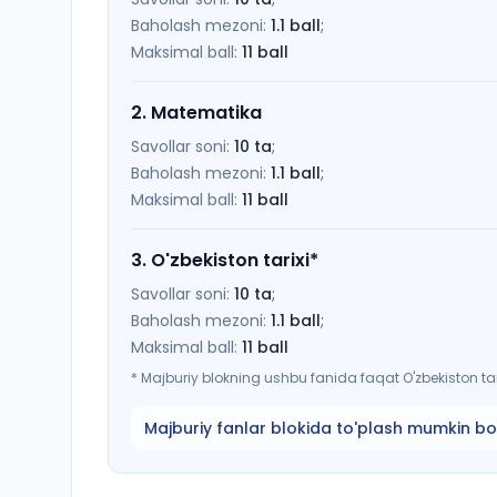
Baholash mezoni:
1.1
ball
;
Maksimal ball:
11
ball
2
.
Matematika
Savollar soni:
10
ta
;
Baholash mezoni:
1.1
ball
;
Maksimal ball:
11
ball
3
.
O'zbekiston tarixi
*
Savollar soni:
10
ta
;
Baholash mezoni:
1.1
ball
;
Maksimal ball:
11
ball
*
Majburiy blokning ushbu fanida faqat O'zbekiston tari
Majburiy fanlar blokida to'plash mumkin bo