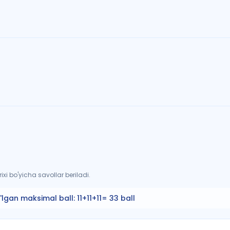
xi bo'yicha savollar beriladi.
'lgan maksimal ball:
11+11+11= 33 ball