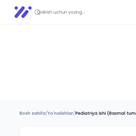
Infoedu
Ta&#039;lim xabarlari va yangiliklari
Bosh sahifa
/
Yo'nalishlar
/
Pediatriya ishi (Baxmal tum