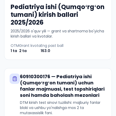
Pediatriya ishi (Qumqoʻrgʻon
tumani) kirish ballari
2025/2026
2025
/
2026
o'quv yili — grant va shartnoma bo'yicha
kirish ballari va kvotalar.
OTM
Grant kvota
Eng past ball
1
ta
2
ta
163.0
60910300176
—
Pediatriya ishi
(Qumqoʻrgʻon tumani)
uchun
fanlar majmuasi, test topshiriqlari
soni hamda baholash mezonlari
DTM kirish test sinovi tuzilishi: majburiy fanlar
bloki va ushbu yo'nalishga mos 2 ta
mutaxassislik fani.