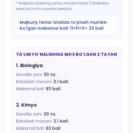
*
Majburiy blokning ushbu fanida faqat O'zbekiston
tarixi bo'yicha savollar beriladi.
Majburiy fanlar blokida to'plash mumkin
bo'lgan maksimal ball:
11+11+11= 33 ball
TA'LIM YO'NALISHIGA MOS BO'LGAN 2 TA FAN
1
.
Biologiya
Savollar soni:
30
ta
;
Baholash mezoni:
3.1
ball
;
Maksimal ball:
93
ball
2
.
Kimyo
Savollar soni:
30
ta
;
Baholash mezoni:
2.1
ball
;
Maksimal ball:
63
ball