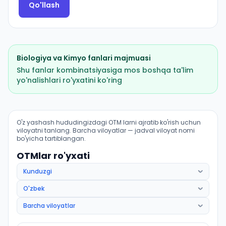
Qo'llash
Biologiya
va
Kimyo
fanlari majmuasi
Shu fanlar kombinatsiyasiga mos boshqa ta'lim
yo'nalishlari ro'yxatini ko'ring
Pediatriya ishi (Qumqoʻrgʻon tumani): OTM lar bo'yicha
O'z yashash hududingizdagi OTM larni ajratib ko'rish uchun
viloyatni tanlang. Barcha viloyatlar — jadval viloyat nomi
bo'yicha tartiblangan.
OTMlar ro'yxati