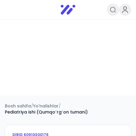
Infoedu
Ta&#039;lim xabarlari va yangili
Bosh sahifa
/
Yo'nalishlar
/
Pediatriya ishi (Qumqoʻrgʻon tumani)
DIRID
60910300176