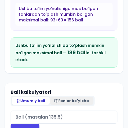
Ushbu ta'lim yo'nalishiga mos bo'lgan
fanlardan to'plash mumkin bo'lgan
maksimal ball:
93+63= 156 ball
Ushbu ta'lim yo'nalishida to'plash mumkin
189
ball
bo'lgan maksimal ball —
ni tashkil
etadi.
Ball kalkulyatori
Umumiy ball
Fanlar bo'yicha