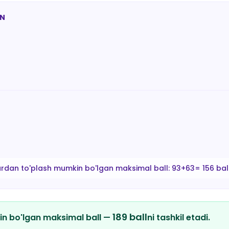
AN
ardan to'plash mumkin bo'lgan maksimal ball:
93+63= 156 bal
189
ball
in bo'lgan maksimal ball —
ni tashkil etadi.