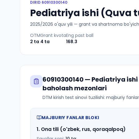
DIRID
60910300140
Pediatriya ishi (Quva 
2025
/
2026
o'quv yili — grant va shartnoma bo'yicha 
OTM
Grant kvota
Eng past ball
2
ta
4
ta
168.3
60910300140
—
Pediatriya ish
baholash mezonlari
DTM kirish test sinovi tuzilishi: majburiy fanl
MAJBURIY FANLAR BLOKI
1
.
Ona tili (o'zbek, rus, qoraqalpoq)
Savollar soni:
10
ta
;