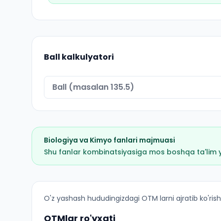
Ball kalkulyatori
Biologiya
va
Kimyo
fanlari majmuasi
Shu fanlar kombinatsiyasiga mos boshqa ta'lim yo'
Pediatriya ishi (Quva tumani): OTM lar bo'yicha 
O'z yashash hududingizdagi OTM larni ajratib ko'rish
OTMlar ro'yxati