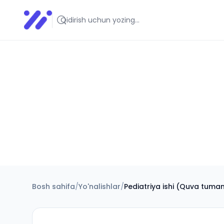
Infoedu
Ta&#039;lim xabarlari va yangiliklari
Bosh sahifa
/
Yo'nalishlar
/
Pediatriya ishi (Quva tuman