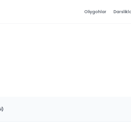
Oliygohlar
Darslikl
i)