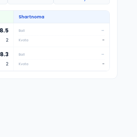
Shartnoma
8.5
-
Ball
2
-
Kvota
68.3
-
Ball
2
-
Kvota