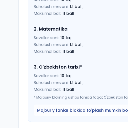
Baholash mezoni:
1.1
ball
;
Maksimal ball:
11
ball
2
.
Matematika
Savollar soni:
10
ta
;
Baholash mezoni:
1.1
ball
;
Maksimal ball:
11
ball
3
.
O'zbekiston tarixi
*
Savollar soni:
10
ta
;
Baholash mezoni:
1.1
ball
;
Maksimal ball:
11
ball
*
Majburiy blokning ushbu fanida faqat O'zbekiston tari
Majburiy fanlar blokida to'plash mumkin bo