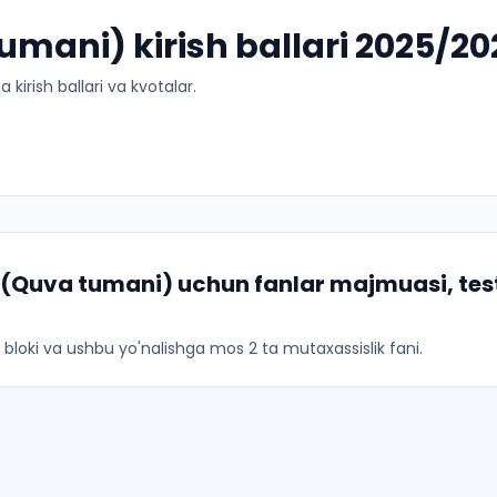
tumani) kirish ballari 2025/2
kirish ballari va kvotalar.
i (Quva tumani)
uchun fanlar majmuasi, test
ar bloki va ushbu yo'nalishga mos 2 ta mutaxassislik fani.