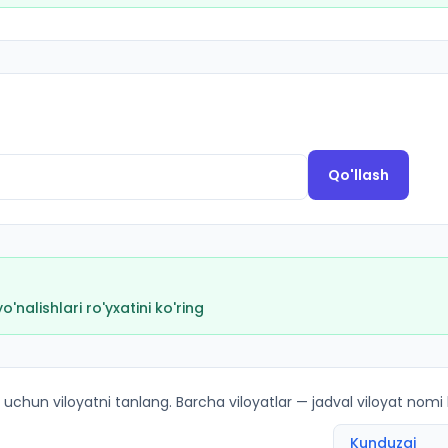
Qo'llash
nalishlari ro'yxatini ko'ring
kirish ballari va kvotalar
 uchun viloyatni tanlang. Barcha viloyatlar — jadval viloyat nomi