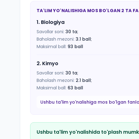
TA'LIM YO'NALISHIGA MOS BO'LGAN 2 TA F
1
.
Biologiya
Savollar soni:
30
ta
;
Baholash mezoni:
3.1
ball
;
Maksimal ball:
93
ball
2
.
Kimyo
Savollar soni:
30
ta
;
Baholash mezoni:
2.1
ball
;
Maksimal ball:
63
ball
Ushbu ta'lim yo'nalishiga mos bo'lgan fanl
Ushbu ta'lim yo'nalishida to'plash mumk