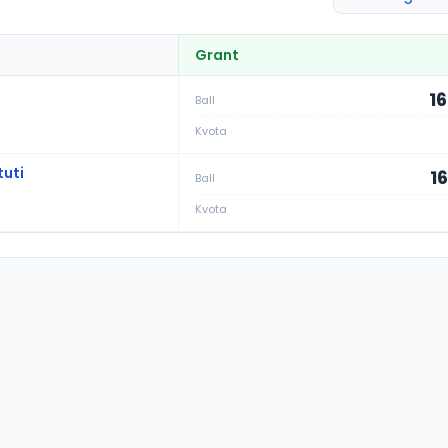
Grant
16
Ball
Kvota
tuti
1
Ball
Kvota