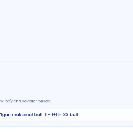
xi bo'yicha savollar beriladi.
'lgan maksimal ball:
11+11+11= 33 ball