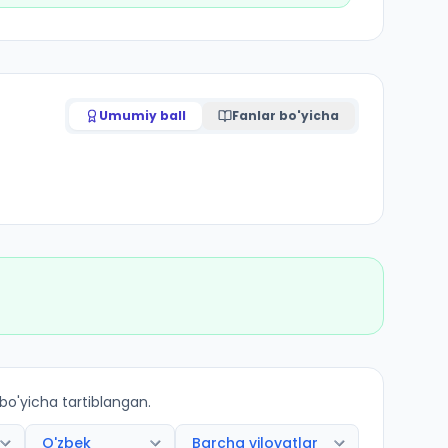
Umumiy ball
Fanlar bo'yicha
 bo'yicha tartiblangan.