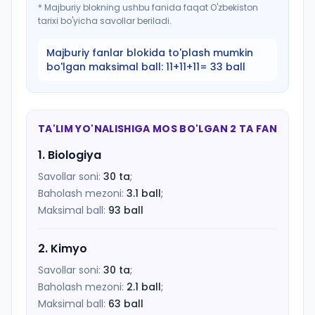
*
Majburiy blokning ushbu fanida faqat O'zbekiston
tarixi bo'yicha savollar beriladi.
Majburiy fanlar blokida to'plash mumkin
bo'lgan maksimal ball:
11+11+11= 33 ball
TA'LIM YO'NALISHIGA MOS BO'LGAN 2 TA FAN
1
.
Biologiya
Savollar soni:
30
ta
;
Baholash mezoni:
3.1
ball
;
Maksimal ball:
93
ball
2
.
Kimyo
Savollar soni:
30
ta
;
Baholash mezoni:
2.1
ball
;
Maksimal ball:
63
ball