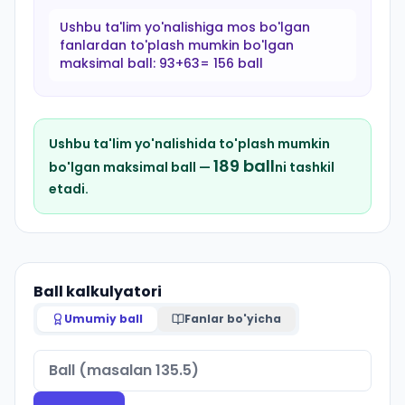
Ushbu ta'lim yo'nalishiga mos bo'lgan
fanlardan to'plash mumkin bo'lgan
maksimal ball:
93+63= 156 ball
Ushbu ta'lim yo'nalishida to'plash mumkin
189
ball
bo'lgan maksimal ball —
ni tashkil
etadi.
Ball kalkulyatori
Umumiy ball
Fanlar bo'yicha