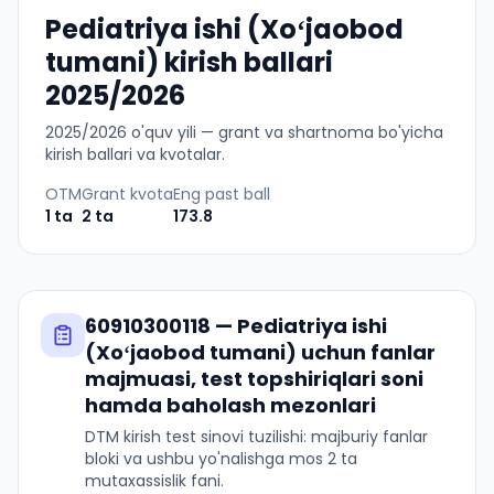
Pediatriya ishi (Xoʻjaobod
tumani) kirish ballari
2025/2026
2025
/
2026
o'quv yili — grant va shartnoma bo'yicha
kirish ballari va kvotalar.
OTM
Grant kvota
Eng past ball
1
ta
2
ta
173.8
60910300118
—
Pediatriya ishi
(Xoʻjaobod tumani)
uchun fanlar
majmuasi, test topshiriqlari soni
hamda baholash mezonlari
DTM kirish test sinovi tuzilishi: majburiy fanlar
bloki va ushbu yo'nalishga mos 2 ta
mutaxassislik fani.