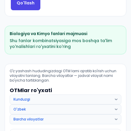
Qo'llash
Biologiya
va
Kimyo
fanlari majmuasi
Shu fanlar kombinatsiyasiga mos boshqa ta'lim
yo'nalishlari ro'yxatini ko'ring
Pediatriya ishi (Xoʻjaobod tumani): OTM lar bo'yicha ki
O'z yashash hududingizdagi OTM larni ajratib ko'rish uchun
viloyatni tanlang. Barcha viloyatlar — jadval viloyat nomi
bo'yicha tartiblangan.
OTMlar ro'yxati