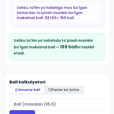
Ushbu ta'lim yo'nalishiga mos bo'lgan
fanlardan to'plash mumkin bo'lgan
maksimal ball:
93+63= 156 ball
Ushbu ta'lim yo'nalishida to'plash mumkin
189
ball
bo'lgan maksimal ball —
ni tashkil
etadi.
Ball kalkulyatori
Umumiy ball
Fanlar bo'yicha