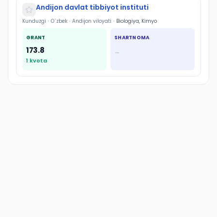
Andijon davlat tibbiyot instituti
Kunduzgi
•
O`zbek
•
Andijon viloyati
•
Biologiya, Kimyo
GRANT
SHARTNOMA
173.8
—
1
kvota