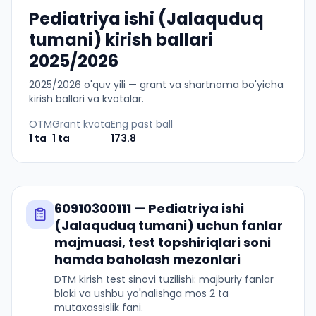
Pediatriya ishi (Jalaquduq
tumani) kirish ballari
2025/2026
2025
/
2026
o'quv yili — grant va shartnoma bo'yicha
kirish ballari va kvotalar.
OTM
Grant kvota
Eng past ball
1
ta
1
ta
173.8
60910300111
—
Pediatriya ishi
(Jalaquduq tumani)
uchun fanlar
majmuasi, test topshiriqlari soni
hamda baholash mezonlari
DTM kirish test sinovi tuzilishi: majburiy fanlar
bloki va ushbu yo'nalishga mos 2 ta
mutaxassislik fani.