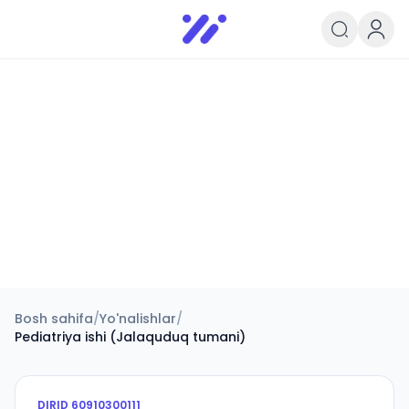
Infoedu
Ta&#039;lim xabarlari va yangili
Bosh sahifa
/
Yo'nalishlar
/
Pediatriya ishi (Jalaquduq tumani)
DIRID
60910300111