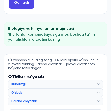
Qo'llash
Biologiya
va
Kimyo
fanlari majmuasi
Shu fanlar kombinatsiyasiga mos boshqa ta'lim
yo'nalishlari ro'yxatini ko'ring
Pediatriya ishi (Jalaquduq tumani): OTM lar bo'yicha ki
O'z yashash hududingizdagi OTM larni ajratib ko'rish uchun
viloyatni tanlang. Barcha viloyatlar — jadval viloyat nomi
bo'yicha tartiblangan.
OTMlar ro'yxati