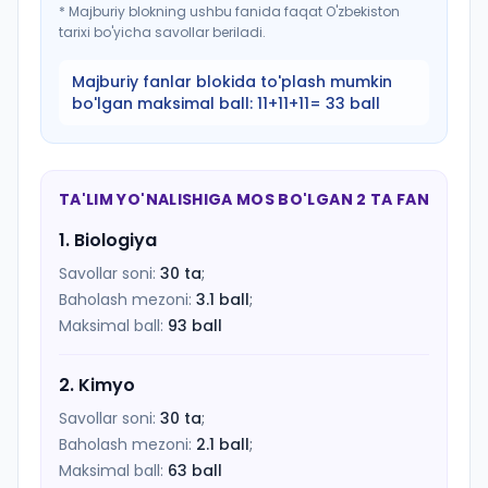
*
Majburiy blokning ushbu fanida faqat O'zbekiston
tarixi bo'yicha savollar beriladi.
Majburiy fanlar blokida to'plash mumkin
bo'lgan maksimal ball:
11+11+11= 33 ball
TA'LIM YO'NALISHIGA MOS BO'LGAN 2 TA FAN
1
.
Biologiya
Savollar soni:
30
ta
;
Baholash mezoni:
3.1
ball
;
Maksimal ball:
93
ball
2
.
Kimyo
Savollar soni:
30
ta
;
Baholash mezoni:
2.1
ball
;
Maksimal ball:
63
ball