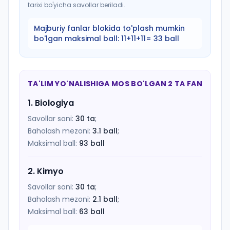
tarixi bo'yicha savollar beriladi.
Majburiy fanlar blokida to'plash mumkin
bo'lgan maksimal ball:
11+11+11= 33 ball
TA'LIM YO'NALISHIGA MOS BO'LGAN 2 TA FAN
1
.
Biologiya
Savollar soni:
30
ta
;
Baholash mezoni:
3.1
ball
;
Maksimal ball:
93
ball
2
.
Kimyo
Savollar soni:
30
ta
;
Baholash mezoni:
2.1
ball
;
Maksimal ball:
63
ball