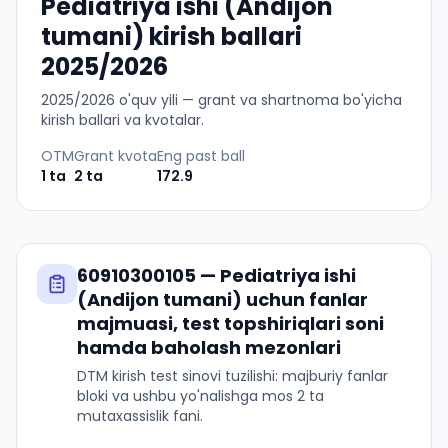
Pediatriya ishi (Andijon
tumani) kirish ballari
2025/2026
2025
/
2026
o'quv yili — grant va shartnoma bo'yicha
kirish ballari va kvotalar.
OTM
Grant kvota
Eng past ball
1
ta
2
ta
172.9
60910300105
—
Pediatriya ishi
(Andijon tumani)
uchun fanlar
majmuasi, test topshiriqlari soni
hamda baholash mezonlari
DTM kirish test sinovi tuzilishi: majburiy fanlar
bloki va ushbu yo'nalishga mos 2 ta
mutaxassislik fani.