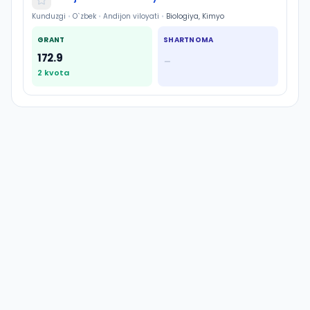
Kunduzgi
•
O`zbek
•
Andijon viloyati
•
Biologiya, Kimyo
GRANT
SHARTNOMA
172.9
—
2
kvota