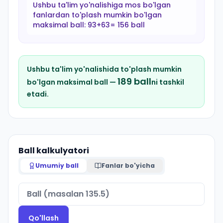
Ushbu ta'lim yo'nalishiga mos bo'lgan
fanlardan to'plash mumkin bo'lgan
maksimal ball:
93+63= 156 ball
Ushbu ta'lim yo'nalishida to'plash mumkin
189
ball
bo'lgan maksimal ball —
ni tashkil
etadi.
Ball kalkulyatori
Umumiy ball
Fanlar bo'yicha
Qo'llash