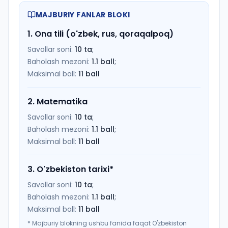
MAJBURIY FANLAR BLOKI
1
.
Ona tili (o'zbek, rus, qoraqalpoq)
Savollar soni:
10
ta
;
Baholash mezoni:
1.1
ball
;
Maksimal ball:
11
ball
2
.
Matematika
Savollar soni:
10
ta
;
Baholash mezoni:
1.1
ball
;
Maksimal ball:
11
ball
3
.
O'zbekiston tarixi
*
Savollar soni:
10
ta
;
Baholash mezoni:
1.1
ball
;
Maksimal ball:
11
ball
*
Majburiy blokning ushbu fanida faqat O'zbekiston