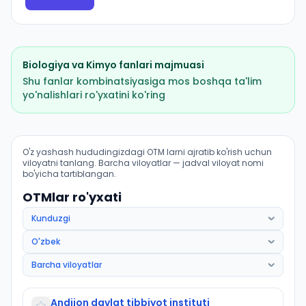
Biologiya
va
Kimyo
fanlari majmuasi
Shu fanlar kombinatsiyasiga mos boshqa ta'lim
yo'nalishlari ro'yxatini ko'ring
Pediatriya ishi (Andijon tumani): OTM lar bo'yicha kiris
O'z yashash hududingizdagi OTM larni ajratib ko'rish uchun
viloyatni tanlang. Barcha viloyatlar — jadval viloyat nomi
bo'yicha tartiblangan.
OTMlar ro'yxati
Andijon davlat tibbiyot instituti