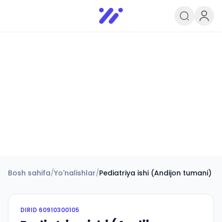
Infoedu
Ta&#039;lim xabarlari va yangili
Bosh sahifa
/
Yo'nalishlar
/
Pediatriya ishi (Andijon tumani)
DIRID
60910300105