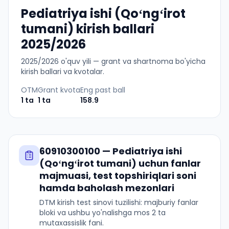
Pediatriya ishi (Qoʻngʻirot
tumani) kirish ballari
2025/2026
2025
/
2026
o'quv yili — grant va shartnoma bo'yicha
kirish ballari va kvotalar.
OTM
Grant kvota
Eng past ball
1
ta
1
ta
158.9
60910300100
—
Pediatriya ishi
(Qoʻngʻirot tumani)
uchun fanlar
majmuasi, test topshiriqlari soni
hamda baholash mezonlari
DTM kirish test sinovi tuzilishi: majburiy fanlar
bloki va ushbu yo'nalishga mos 2 ta
mutaxassislik fani.