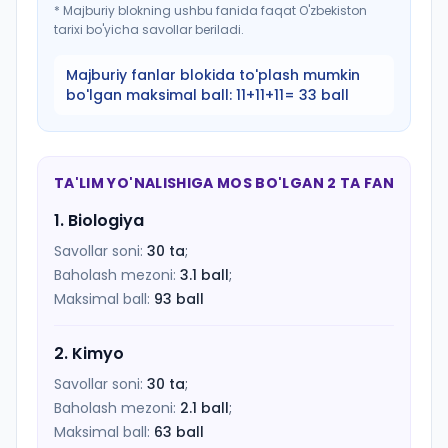
*
Majburiy blokning ushbu fanida faqat O'zbekiston
tarixi bo'yicha savollar beriladi.
Majburiy fanlar blokida to'plash mumkin
bo'lgan maksimal ball:
11+11+11= 33 ball
TA'LIM YO'NALISHIGA MOS BO'LGAN 2 TA FAN
1
.
Biologiya
Savollar soni:
30
ta
;
Baholash mezoni:
3.1
ball
;
Maksimal ball:
93
ball
2
.
Kimyo
Savollar soni:
30
ta
;
Baholash mezoni:
2.1
ball
;
Maksimal ball:
63
ball