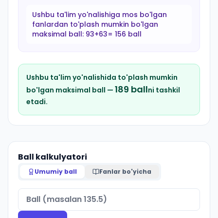
Ushbu ta'lim yo'nalishiga mos bo'lgan
fanlardan to'plash mumkin bo'lgan
maksimal ball:
93+63= 156 ball
Ushbu ta'lim yo'nalishida to'plash mumkin
189
ball
bo'lgan maksimal ball —
ni tashkil
etadi.
Ball kalkulyatori
Umumiy ball
Fanlar bo'yicha