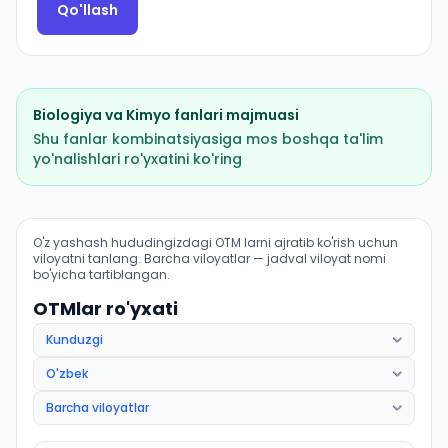
Qo'llash
Biologiya
va
Kimyo
fanlari majmuasi
Shu fanlar kombinatsiyasiga mos boshqa ta'lim
yo'nalishlari ro'yxatini ko'ring
Pediatriya ishi (Qoʻngʻirot tumani): OTM lar bo'yicha ki
O'z yashash hududingizdagi OTM larni ajratib ko'rish uchun
viloyatni tanlang. Barcha viloyatlar — jadval viloyat nomi
bo'yicha tartiblangan.
OTMlar ro'yxati