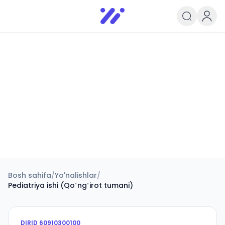
Infoedu
Ta&#039;lim xabarlari va yangili
Bosh sahifa
/
Yo'nalishlar
/
Pediatriya ishi (Qoʻngʻirot tumani)
DIRID
60910300100