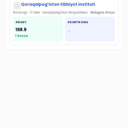
Qoraqalpog‘iston tibbiyot instituti
Kunduzgi
•
O`zbek
•
Qoraqalpog'iston Respublikasi
•
Biologiya, Kimyo
GRANT
SHARTNOMA
158.9
—
1
kvota