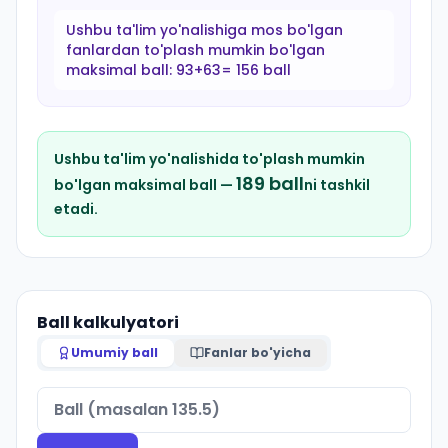
Ushbu ta'lim yo'nalishiga mos bo'lgan
fanlardan to'plash mumkin bo'lgan
maksimal ball:
93+63= 156 ball
Ushbu ta'lim yo'nalishida to'plash mumkin
189
ball
bo'lgan maksimal ball —
ni tashkil
etadi.
Ball kalkulyatori
Umumiy ball
Fanlar bo'yicha