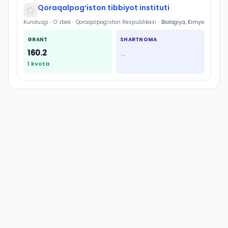
Qoraqalpog‘iston tibbiyot instituti
Kunduzgi
•
O`zbek
•
Qoraqalpog'iston Respublikasi
•
Biologiya, Kimyo
GRANT
SHARTNOMA
160.2
—
1
kvota