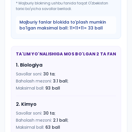
*
Majburiy blokning ushbu fanida faqat O'zbekiston
tarixi bo'yicha savollar beriladi.
Majburiy fanlar blokida to'plash mumkin
bo'lgan maksimal ball:
11+11+11= 33 ball
TA'LIM YO'NALISHIGA MOS BO'LGAN 2 TA FAN
1
.
Biologiya
Savollar soni:
30
ta
;
Baholash mezoni:
3.1
ball
;
Maksimal ball:
93
ball
2
.
Kimyo
Savollar soni:
30
ta
;
Baholash mezoni:
2.1
ball
;
Maksimal ball:
63
ball