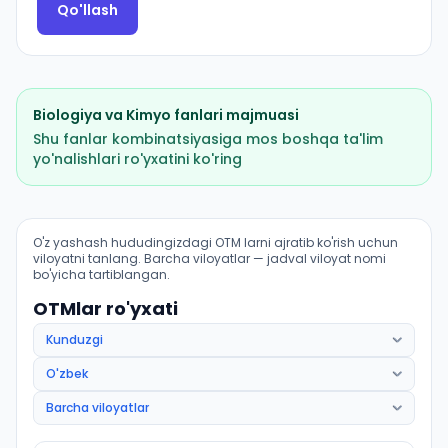
Qo'llash
Biologiya
va
Kimyo
fanlari majmuasi
Shu fanlar kombinatsiyasiga mos boshqa ta'lim
yo'nalishlari ro'yxatini ko'ring
Davolash ishi (Qanlikoʻl tumani): OTM lar bo'yicha kiri
O'z yashash hududingizdagi OTM larni ajratib ko'rish uchun
viloyatni tanlang. Barcha viloyatlar — jadval viloyat nomi
bo'yicha tartiblangan.
OTMlar ro'yxati