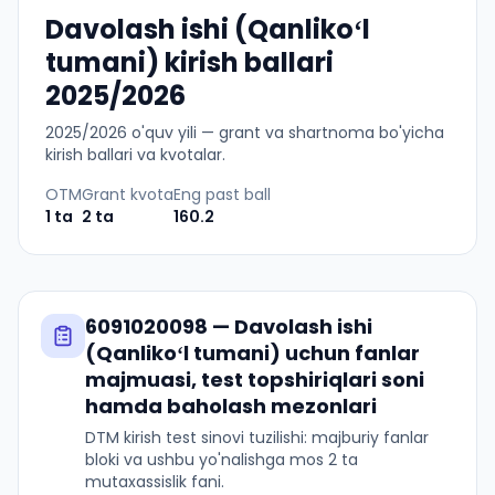
Davolash ishi (Qanlikoʻl
tumani) kirish ballari
2025/2026
2025
/
2026
o'quv yili — grant va shartnoma bo'yicha
kirish ballari va kvotalar.
OTM
Grant kvota
Eng past ball
1
ta
2
ta
160.2
6091020098
—
Davolash ishi
(Qanlikoʻl tumani)
uchun fanlar
majmuasi, test topshiriqlari soni
hamda baholash mezonlari
DTM kirish test sinovi tuzilishi: majburiy fanlar
bloki va ushbu yo'nalishga mos 2 ta
mutaxassislik fani.