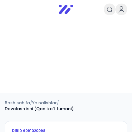
Infoedu
Ta&#039;lim xabarlari va yangili
Bosh sahifa
/
Yo'nalishlar
/
Davolash ishi (Qanlikoʻl tumani)
DIRID
6091020098