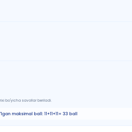
xi bo'yicha savollar beriladi.
'lgan maksimal ball:
11+11+11= 33 ball