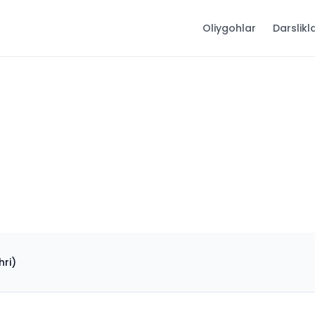
Oliygohlar
Darslikl
hri)