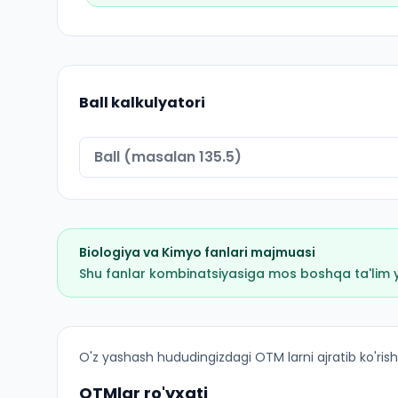
Ball kalkulyatori
Biologiya
va
Kimyo
fanlari majmuasi
Shu fanlar kombinatsiyasiga mos boshqa ta'lim yo'
Davolash ishi (Chirchiq shahri): OTM lar bo'yich
O'z yashash hududingizdagi OTM larni ajratib ko'rish
OTMlar ro'yxati