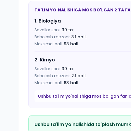
TA'LIM YO'NALISHIGA MOS BO'LGAN 2 TA F
1
.
Biologiya
Savollar soni:
30
ta
;
Baholash mezoni:
3.1
ball
;
Maksimal ball:
93
ball
2
.
Kimyo
Savollar soni:
30
ta
;
Baholash mezoni:
2.1
ball
;
Maksimal ball:
63
ball
Ushbu ta'lim yo'nalishiga mos bo'lgan fanl
Ushbu ta'lim yo'nalishida to'plash mumk