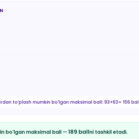
AN
ardan to'plash mumkin bo'lgan maksimal ball:
93+63= 156 bal
189
ball
in bo'lgan maksimal ball —
ni tashkil etadi.