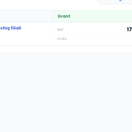
Grant
iq filiali
1
Ball
Kvota