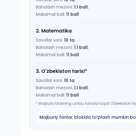
Baholash mezoni:
1.1
ball
;
Maksimal ball:
11
ball
2
.
Matematika
Savollar soni:
10
ta
;
Baholash mezoni:
1.1
ball
;
Maksimal ball:
11
ball
3
.
O'zbekiston tarixi
*
Savollar soni:
10
ta
;
Baholash mezoni:
1.1
ball
;
Maksimal ball:
11
ball
*
Majburiy blokning ushbu fanida faqat O'zbekiston tari
Majburiy fanlar blokida to'plash mumkin bo