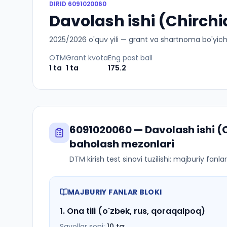
DIRID
6091020060
Davolash ishi (Chirchiq
2025
/
2026
o'quv yili — grant va shartnoma bo'yicha 
OTM
Grant kvota
Eng past ball
1
ta
1
ta
175.2
6091020060
—
Davolash ishi (
baholash mezonlari
DTM kirish test sinovi tuzilishi: majburiy fanl
MAJBURIY FANLAR BLOKI
1
.
Ona tili (o'zbek, rus, qoraqalpoq)
Savollar soni:
10
ta
;