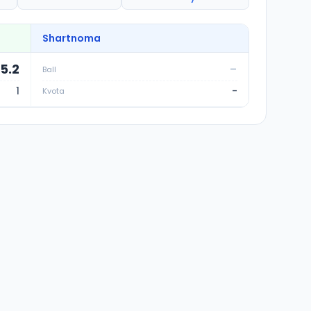
Shartnoma
75.2
-
Ball
1
-
Kvota