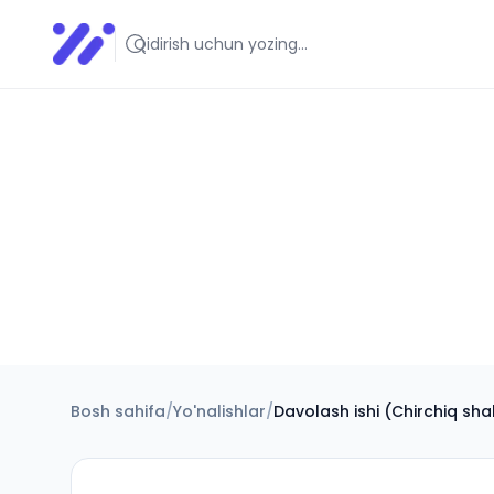
Infoedu
Ta&#039;lim xabarlari va yangiliklari
Bosh sahifa
/
Yo'nalishlar
/
Davolash ishi (Chirchiq sha