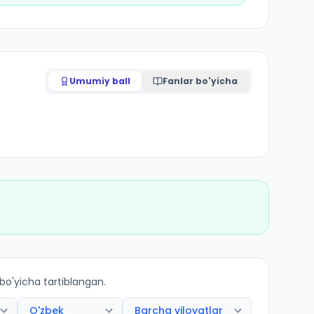
Umumiy ball
Fanlar bo'yicha
 bo'yicha tartiblangan.