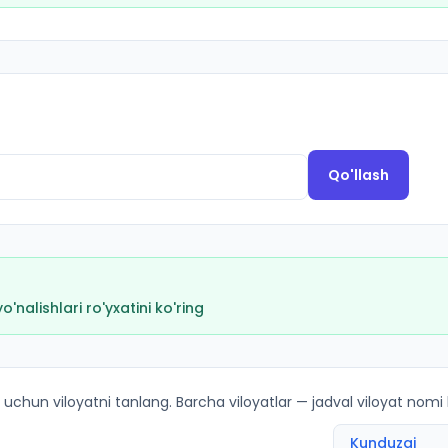
Qo'llash
nalishlari ro'yxatini ko'ring
a kirish ballari va kvotalar
 uchun viloyatni tanlang. Barcha viloyatlar — jadval viloyat nomi