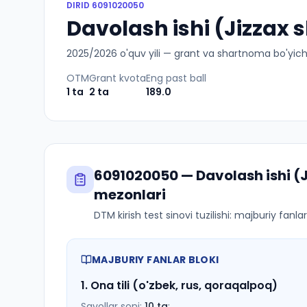
DIRID
6091020050
Davolash ishi (Jizzax s
2025
/
2026
o'quv yili — grant va shartnoma bo'yicha 
OTM
Grant kvota
Eng past ball
1
ta
2
ta
189.0
6091020050
—
Davolash ishi (
mezonlari
DTM kirish test sinovi tuzilishi: majburiy fanl
MAJBURIY FANLAR BLOKI
1
.
Ona tili (o'zbek, rus, qoraqalpoq)
Savollar soni:
10
ta
;