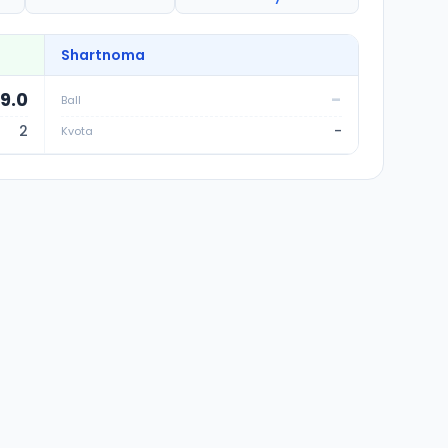
Shartnoma
9.0
-
Ball
2
-
Kvota