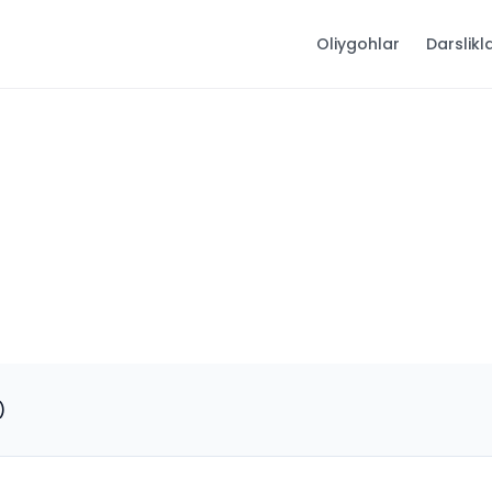
Oliygohlar
Darslikl
)