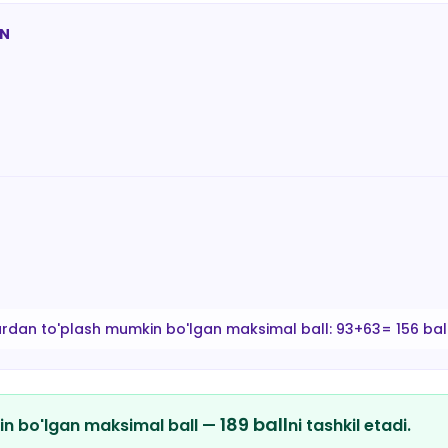
AN
ardan to'plash mumkin bo'lgan maksimal ball:
93+63= 156 bal
189
ball
in bo'lgan maksimal ball —
ni tashkil etadi.