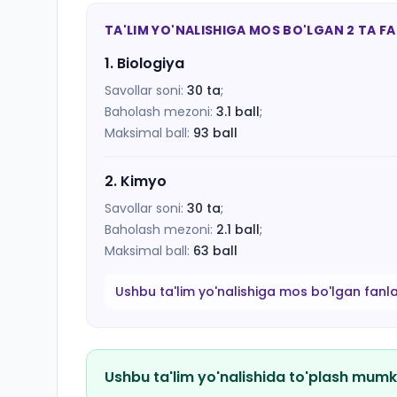
TA'LIM YO'NALISHIGA MOS BO'LGAN 2 TA F
1
.
Biologiya
Savollar soni:
30
ta
;
Baholash mezoni:
3.1
ball
;
Maksimal ball:
93
ball
2
.
Kimyo
Savollar soni:
30
ta
;
Baholash mezoni:
2.1
ball
;
Maksimal ball:
63
ball
Ushbu ta'lim yo'nalishiga mos bo'lgan fanl
Ushbu ta'lim yo'nalishida to'plash mumk