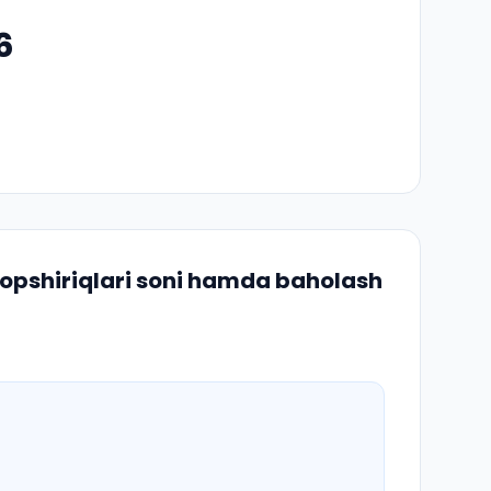
6
topshiriqlari soni hamda baholash