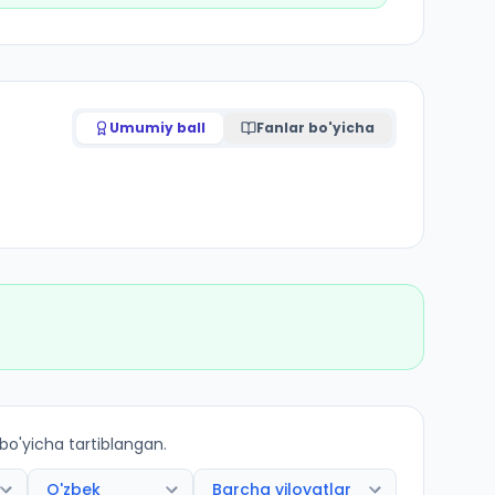
Umumiy ball
Fanlar bo'yicha
 bo'yicha tartiblangan.