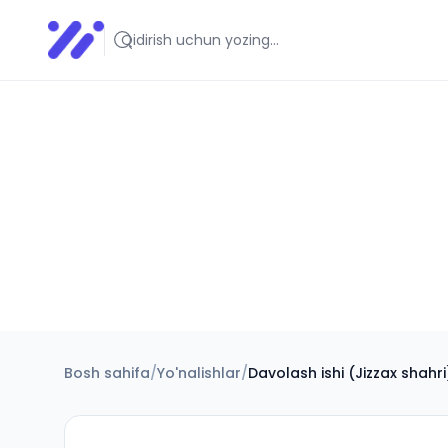
Infoedu
Ta&#039;lim xabarlari va yangiliklari
Bosh sahifa
/
Yo'nalishlar
/
Davolash ishi (Jizzax shahri