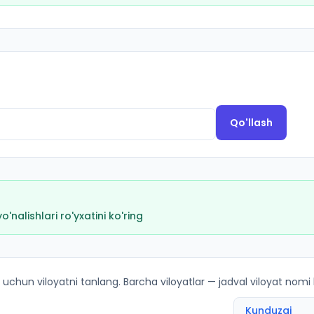
Qo'llash
nalishlari ro'yxatini ko'ring
kirish ballari va kvotalar
 uchun viloyatni tanlang. Barcha viloyatlar — jadval viloyat nomi