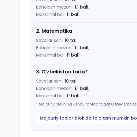
Baholash mezoni:
1.1
ball
;
Maksimal ball:
11
ball
2
.
Matematika
Savollar soni:
10
ta
;
Baholash mezoni:
1.1
ball
;
Maksimal ball:
11
ball
3
.
O'zbekiston tarixi
*
Savollar soni:
10
ta
;
Baholash mezoni:
1.1
ball
;
Maksimal ball:
11
ball
*
Majburiy blokning ushbu fanida faqat O'zbekiston tari
Majburiy fanlar blokida to'plash mumkin bo