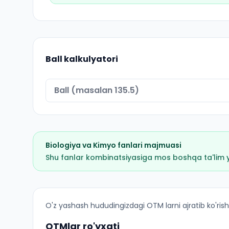
Ball kalkulyatori
Biologiya
va
Kimyo
fanlari majmuasi
Shu fanlar kombinatsiyasiga mos boshqa ta'lim yo'
Davolash ishi (Jizzax shahri): OTM lar bo'yicha 
O'z yashash hududingizdagi OTM larni ajratib ko'rish
OTMlar ro'yxati