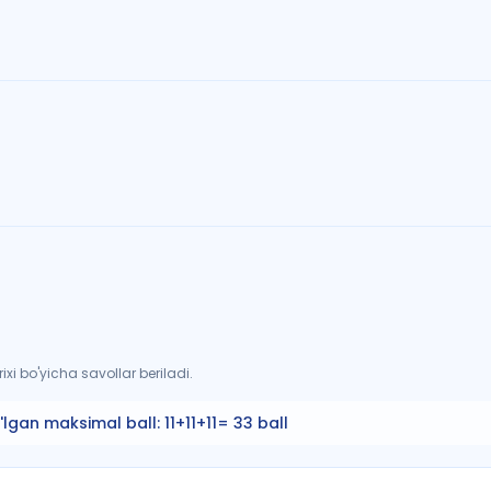
xi bo'yicha savollar beriladi.
'lgan maksimal ball:
11+11+11= 33 ball