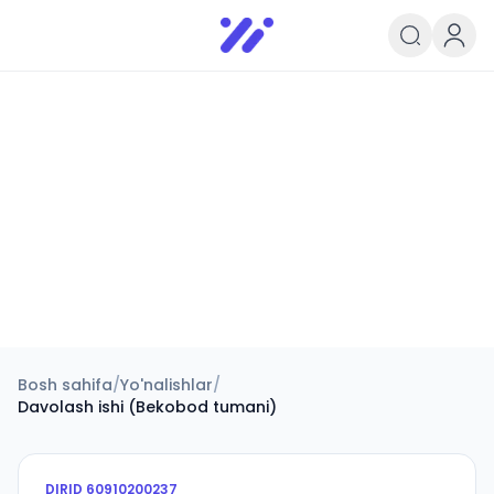
Infoedu
Ta&#039;lim xabarlari va yangili
Bosh sahifa
/
Yo'nalishlar
/
Davolash ishi (Bekobod tumani)
DIRID
60910200237