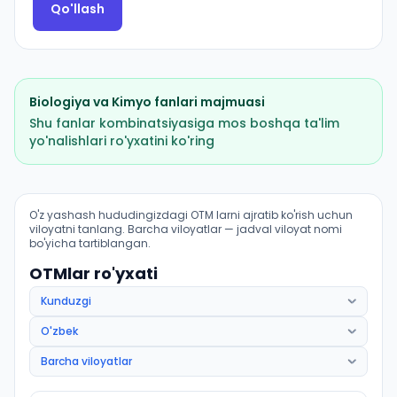
Qo'llash
Biologiya
va
Kimyo
fanlari majmuasi
Shu fanlar kombinatsiyasiga mos boshqa ta'lim
yo'nalishlari ro'yxatini ko'ring
Davolash ishi (Bekobod tumani): OTM lar bo'yicha kiri
O'z yashash hududingizdagi OTM larni ajratib ko'rish uchun
viloyatni tanlang. Barcha viloyatlar — jadval viloyat nomi
bo'yicha tartiblangan.
OTMlar ro'yxati