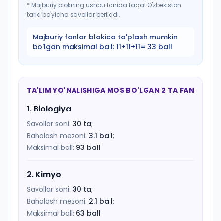
*
Majburiy blokning ushbu fanida faqat O'zbekiston
tarixi bo'yicha savollar beriladi.
Majburiy fanlar blokida to'plash mumkin
bo'lgan maksimal ball:
11+11+11= 33 ball
TA'LIM YO'NALISHIGA MOS BO'LGAN 2 TA FAN
1
.
Biologiya
Savollar soni:
30
ta
;
Baholash mezoni:
3.1
ball
;
Maksimal ball:
93
ball
2
.
Kimyo
Savollar soni:
30
ta
;
Baholash mezoni:
2.1
ball
;
Maksimal ball:
63
ball