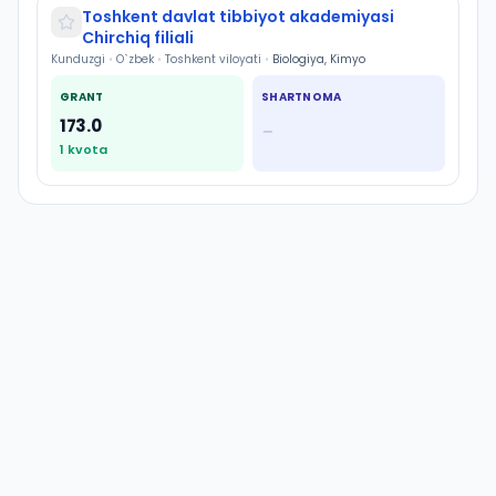
Toshkent davlat tibbiyot akademiyasi
Chirchiq filiali
Kunduzgi
•
O`zbek
•
Toshkent viloyati
•
Biologiya, Kimyo
GRANT
SHARTNOMA
173.0
—
1
kvota