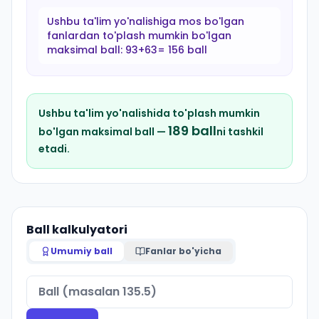
Ushbu ta'lim yo'nalishiga mos bo'lgan
fanlardan to'plash mumkin bo'lgan
maksimal ball:
93+63= 156 ball
Ushbu ta'lim yo'nalishida to'plash mumkin
189
ball
bo'lgan maksimal ball —
ni tashkil
etadi.
Ball kalkulyatori
Umumiy ball
Fanlar bo'yicha