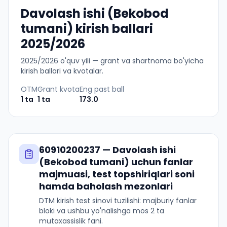
Davolash ishi (Bekobod
tumani) kirish ballari
2025/2026
2025
/
2026
o'quv yili — grant va shartnoma bo'yicha
kirish ballari va kvotalar.
OTM
Grant kvota
Eng past ball
1
ta
1
ta
173.0
60910200237
—
Davolash ishi
(Bekobod tumani)
uchun fanlar
majmuasi, test topshiriqlari soni
hamda baholash mezonlari
DTM kirish test sinovi tuzilishi: majburiy fanlar
bloki va ushbu yo'nalishga mos 2 ta
mutaxassislik fani.