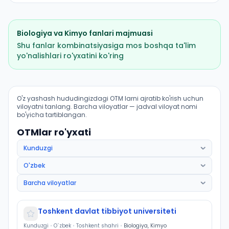
Biologiya
va
Kimyo
fanlari majmuasi
Shu fanlar kombinatsiyasiga mos boshqa ta'lim
yo'nalishlari ro'yxatini ko'ring
Davolash ishi (Forish tumani): OTM lar bo'yicha kirish 
O'z yashash hududingizdagi OTM larni ajratib ko'rish uchun
viloyatni tanlang. Barcha viloyatlar — jadval viloyat nomi
bo'yicha tartiblangan.
OTMlar ro'yxati
Toshkent davlat tibbiyot universiteti
Kunduzgi
•
O`zbek
•
Toshkent shahri
•
Biologiya, Kimyo