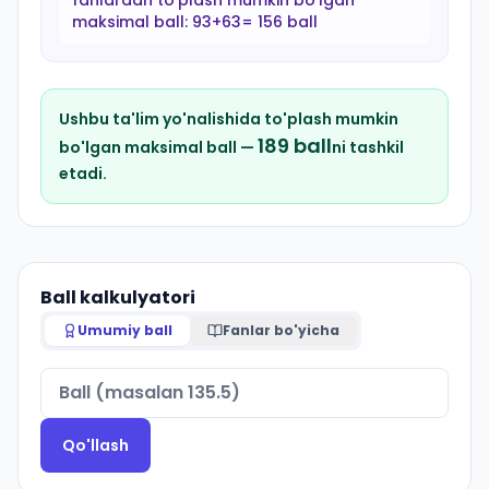
fanlardan to'plash mumkin bo'lgan
maksimal ball:
93+63= 156 ball
Ushbu ta'lim yo'nalishida to'plash mumkin
189
ball
bo'lgan maksimal ball —
ni tashkil
etadi.
Ball kalkulyatori
Umumiy ball
Fanlar bo'yicha
Qo'llash