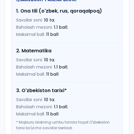
1
.
Ona tili (o'zbek, rus, qoraqalpoq)
Savollar soni:
10
ta
;
Baholash mezoni:
1.1
ball
;
Maksimal ball:
11
ball
2
.
Matematika
Savollar soni:
10
ta
;
Baholash mezoni:
1.1
ball
;
Maksimal ball:
11
ball
3
.
O'zbekiston tarixi
*
Savollar soni:
10
ta
;
Baholash mezoni:
1.1
ball
;
Maksimal ball:
11
ball
*
Majburiy blokning ushbu fanida faqat O'zbekiston
tarixi bo'yicha savollar beriladi.