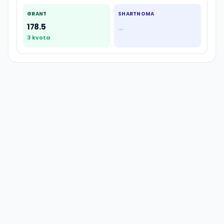
GRANT
SHARTNOMA
178.5
—
3
kvota