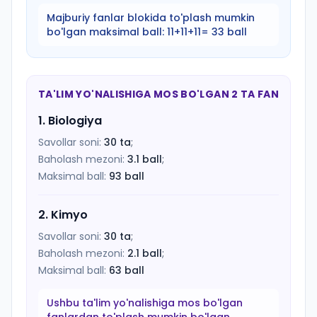
Majburiy fanlar blokida to'plash mumkin
bo'lgan maksimal ball:
11+11+11= 33 ball
TA'LIM YO'NALISHIGA MOS BO'LGAN 2 TA FAN
1
.
Biologiya
Savollar soni:
30
ta
;
Baholash mezoni:
3.1
ball
;
Maksimal ball:
93
ball
2
.
Kimyo
Savollar soni:
30
ta
;
Baholash mezoni:
2.1
ball
;
Maksimal ball:
63
ball
Ushbu ta'lim yo'nalishiga mos bo'lgan