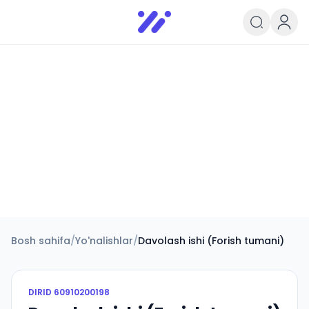
Infoedu
Ta&#039;lim xabarlari va yangili
Bosh sahifa
/
Yo'nalishlar
/
Davolash ishi (Forish tumani)
DIRID
60910200198