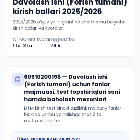
Davolash ishi (Forish tumani)
kirish ballari 2025/2026
2025
/
2026
o'quv yili — grant va shartnoma bo'yicha
kirish ballari va kvotalar.
OTM
Grant kvota
Eng past ball
1
ta
3
ta
178.5
60910200198
—
Davolash ishi
(Forish tumani)
uchun fanlar
majmuasi, test topshiriqlari soni
hamda baholash mezonlari
DTM kirish test sinovi tuzilishi: majburiy fanlar
bloki va ushbu yo'nalishga mos 2 ta
mutaxassislik fani.
MAJBURIY FANLAR BLOKI