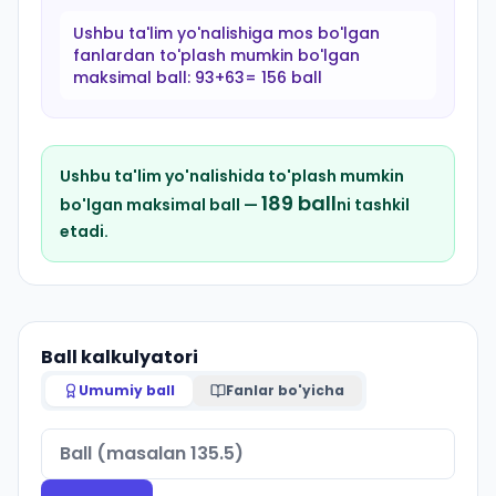
Ushbu ta'lim yo'nalishiga mos bo'lgan
fanlardan to'plash mumkin bo'lgan
maksimal ball:
93+63= 156 ball
Ushbu ta'lim yo'nalishida to'plash mumkin
189
ball
bo'lgan maksimal ball —
ni tashkil
etadi.
Ball kalkulyatori
Umumiy ball
Fanlar bo'yicha