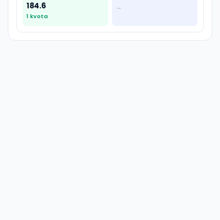
184.6
—
1
kvota