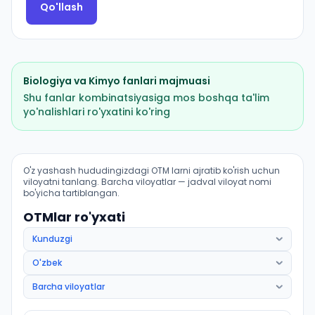
Qo'llash
Biologiya
va
Kimyo
fanlari majmuasi
Shu fanlar kombinatsiyasiga mos boshqa ta'lim
yo'nalishlari ro'yxatini ko'ring
Davolash ishi (Yozyovon tumani): OTM lar bo'yicha kiri
O'z yashash hududingizdagi OTM larni ajratib ko'rish uchun
viloyatni tanlang. Barcha viloyatlar — jadval viloyat nomi
bo'yicha tartiblangan.
OTMlar ro'yxati