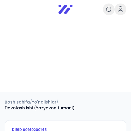
Infoedu
Ta&#039;lim xabarlari va yangili
Bosh sahifa
/
Yo'nalishlar
/
Davolash ishi (Yozyovon tumani)
DIRID
60910200145