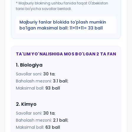
*
Majburiy blokning ushbu fanida faqat O'zbekiston
tarixi bo'yicha savollar beriladi.
Majburiy fanlar blokida to'plash mumkin
bo'lgan maksimal ball:
11+11+11= 33 ball
TA'LIM YO'NALISHIGA MOS BO'LGAN 2 TA FAN
1
.
Biologiya
Savollar soni:
30
ta
;
Baholash mezoni:
3.1
ball
;
Maksimal ball:
93
ball
2
.
Kimyo
Savollar soni:
30
ta
;
Baholash mezoni:
2.1
ball
;
Maksimal ball:
63
ball