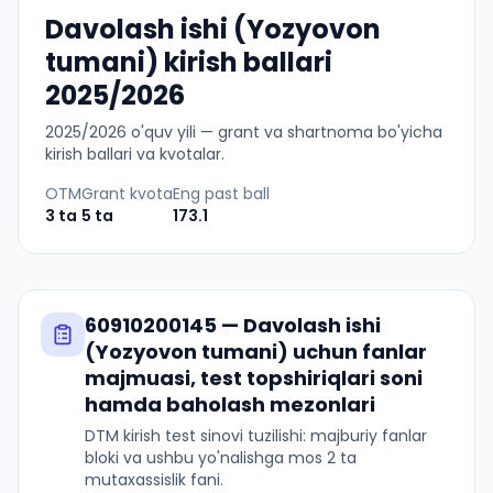
Davolash ishi (Yozyovon
tumani) kirish ballari
2025/2026
2025
/
2026
o'quv yili — grant va shartnoma bo'yicha
kirish ballari va kvotalar.
OTM
Grant kvota
Eng past ball
3
ta
5
ta
173.1
60910200145
—
Davolash ishi
(Yozyovon tumani)
uchun fanlar
majmuasi, test topshiriqlari soni
hamda baholash mezonlari
DTM kirish test sinovi tuzilishi: majburiy fanlar
bloki va ushbu yo'nalishga mos 2 ta
mutaxassislik fani.