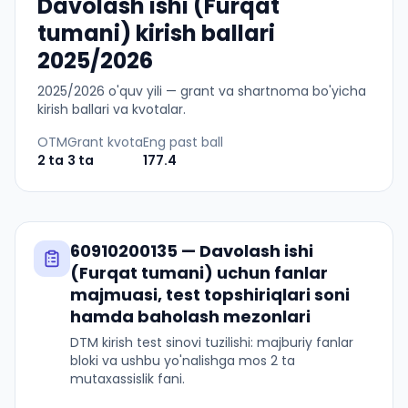
Davolash ishi (Furqat
tumani) kirish ballari
2025/2026
2025
/
2026
o'quv yili — grant va shartnoma bo'yicha
kirish ballari va kvotalar.
OTM
Grant kvota
Eng past ball
2
ta
3
ta
177.4
60910200135
—
Davolash ishi
(Furqat tumani)
uchun fanlar
majmuasi, test topshiriqlari soni
hamda baholash mezonlari
DTM kirish test sinovi tuzilishi: majburiy fanlar
bloki va ushbu yo'nalishga mos 2 ta
mutaxassislik fani.