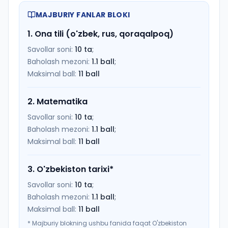
MAJBURIY FANLAR BLOKI
1
.
Ona tili (o'zbek, rus, qoraqalpoq)
Savollar soni:
10
ta
;
Baholash mezoni:
1.1
ball
;
Maksimal ball:
11
ball
2
.
Matematika
Savollar soni:
10
ta
;
Baholash mezoni:
1.1
ball
;
Maksimal ball:
11
ball
3
.
O'zbekiston tarixi
*
Savollar soni:
10
ta
;
Baholash mezoni:
1.1
ball
;
Maksimal ball:
11
ball
*
Majburiy blokning ushbu fanida faqat O'zbekiston