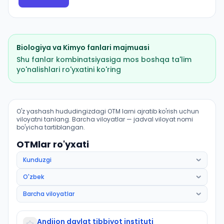
Biologiya
va
Kimyo
fanlari majmuasi
Shu fanlar kombinatsiyasiga mos boshqa ta'lim
yo'nalishlari ro'yxatini ko'ring
Davolash ishi (Furqat tumani): OTM lar bo'yicha kirish
O'z yashash hududingizdagi OTM larni ajratib ko'rish uchun
viloyatni tanlang. Barcha viloyatlar — jadval viloyat nomi
bo'yicha tartiblangan.
OTMlar ro'yxati
Andijon davlat tibbiyot instituti