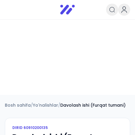
Infoedu
Ta&#039;lim xabarlari va yangili
Bosh sahifa
/
Yo'nalishlar
/
Davolash ishi (Furqat tumani)
DIRID
60910200135