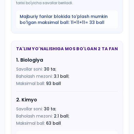
tarixi bo'yicha savollar beriladi.
Majburiy fanlar blokida to'plash mumkin
bo'lgan maksimal ball:
11+11+11= 33 ball
TA'LIM YO'NALISHIGA MOS BO'LGAN 2 TA FAN
1
.
Biologiya
Savollar soni:
30
ta
;
Baholash mezoni:
3.1
ball
;
Maksimal ball:
93
ball
2
.
Kimyo
Savollar soni:
30
ta
;
Baholash mezoni:
2.1
ball
;
Maksimal ball:
63
ball