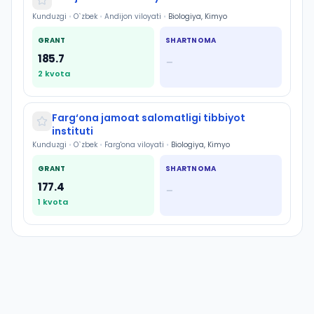
Kunduzgi
•
O`zbek
•
Andijon viloyati
•
Biologiya, Kimyo
GRANT
SHARTNOMA
185.7
—
2
kvota
Farg‘ona jamoat salomatligi tibbiyot
instituti
Kunduzgi
•
O`zbek
•
Farg'ona viloyati
•
Biologiya, Kimyo
GRANT
SHARTNOMA
177.4
—
1
kvota