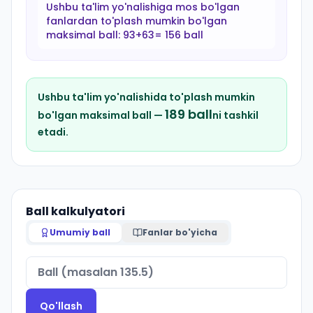
Ushbu ta'lim yo'nalishiga mos bo'lgan
fanlardan to'plash mumkin bo'lgan
maksimal ball:
93+63= 156 ball
Ushbu ta'lim yo'nalishida to'plash mumkin
189
ball
bo'lgan maksimal ball —
ni tashkil
etadi.
Ball kalkulyatori
Umumiy ball
Fanlar bo'yicha
Qo'llash