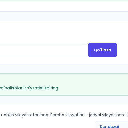
Qo'llash
nalishlari ro'yxatini ko'ring
ha kirish ballari va kvotalar
 uchun viloyatni tanlang. Barcha viloyatlar — jadval viloyat nomi