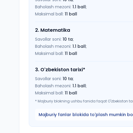
Baholash mezoni:
1.1
ball
;
Maksimal ball:
11
ball
2
.
Matematika
Savollar soni:
10
ta
;
Baholash mezoni:
1.1
ball
;
Maksimal ball:
11
ball
3
.
O'zbekiston tarixi
*
Savollar soni:
10
ta
;
Baholash mezoni:
1.1
ball
;
Maksimal ball:
11
ball
*
Majburiy blokning ushbu fanida faqat O'zbekiston tari
Majburiy fanlar blokida to'plash mumkin bo