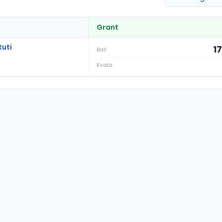
Grant
tuti
1
Ball
Kvota