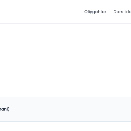
Oliygohlar
Darslikl
mani)