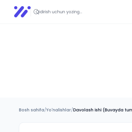
Infoedu
Ta&#039;lim xabarlari va yangiliklari
Bosh sahifa
/
Yo'nalishlar
/
Davolash ishi (Buvayda tu