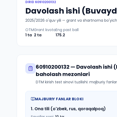
DIRID
60910200132
Davolash ishi (Buvayda
2025
/
2026
o'quv yili — grant va shartnoma bo'yicha 
OTM
Grant kvota
Eng past ball
1
ta
2
ta
175.2
60910200132
—
Davolash ishi
baholash mezonlari
DTM kirish test sinovi tuzilishi: majburiy fanl
MAJBURIY FANLAR BLOKI
1
.
Ona tili (o'zbek, rus, qoraqalpoq)
Savollar soni:
10
ta
;