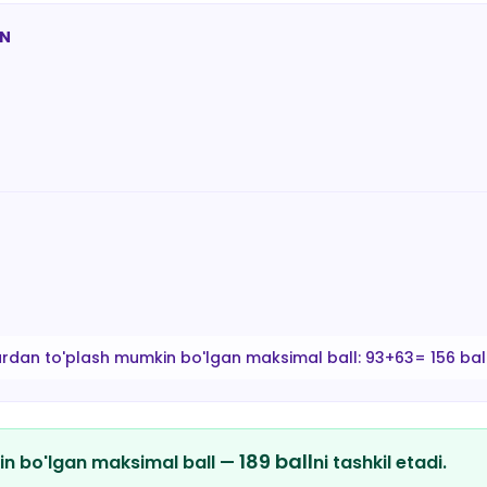
AN
ardan to'plash mumkin bo'lgan maksimal ball:
93+63= 156 bal
189
ball
in bo'lgan maksimal ball —
ni tashkil etadi.