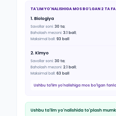
TA'LIM YO'NALISHIGA MOS BO'LGAN 2 TA F
1
.
Biologiya
Savollar soni:
30
ta
;
Baholash mezoni:
3.1
ball
;
Maksimal ball:
93
ball
2
.
Kimyo
Savollar soni:
30
ta
;
Baholash mezoni:
2.1
ball
;
Maksimal ball:
63
ball
Ushbu ta'lim yo'nalishiga mos bo'lgan fanl
Ushbu ta'lim yo'nalishida to'plash mumk