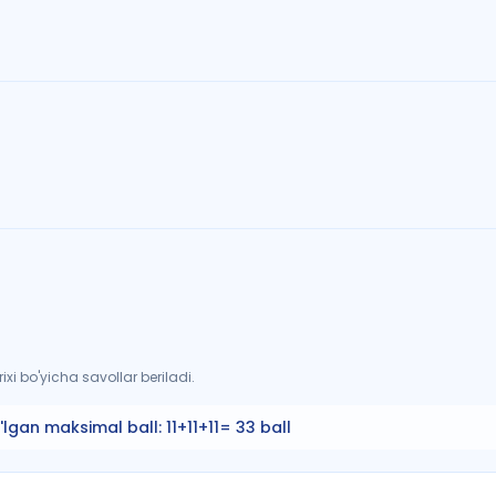
xi bo'yicha savollar beriladi.
'lgan maksimal ball:
11+11+11= 33 ball