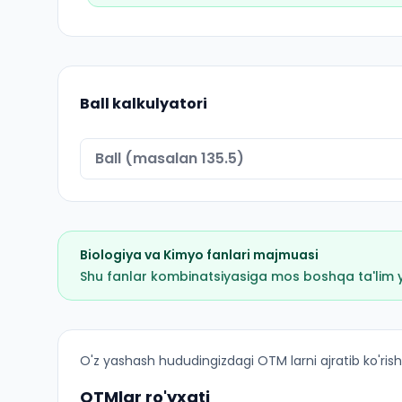
Ball kalkulyatori
Biologiya
va
Kimyo
fanlari majmuasi
Shu fanlar kombinatsiyasiga mos boshqa ta'lim yo'
Davolash ishi (Buvayda tumani): OTM lar bo'yic
O'z yashash hududingizdagi OTM larni ajratib ko'rish
OTMlar ro'yxati