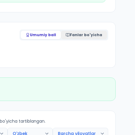
Umumiy ball
Fanlar bo'yicha
 bo'yicha tartiblangan.