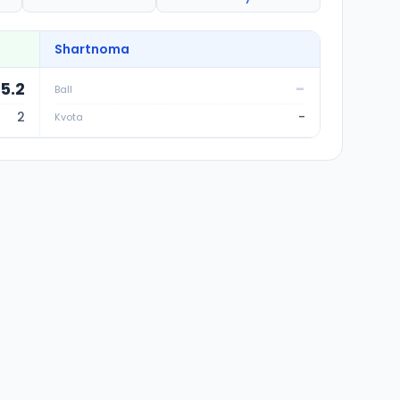
Shartnoma
75.2
-
Ball
2
-
Kvota